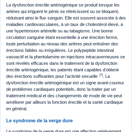
La dysfonction érectile artériogénique se produit lorsque les
artères qui irriguent le pénis se rétrécissent ou se bloquent,
réduisant ainsi le flux sanguin. Elle est souvent associée à des
maladies cardiovasculaires, à un taux de cholestérol élevé, à
une hypertension artérielle ou au tabagisme. Une bonne
circulation sanguine étant essentielle à une érection ferme,
toute perturbation au niveau des artères peut entraîner des
érections faibles ou irrégulières. Le polypeptide intestinal
vasoactif et la phentolamine en injections intracaverneuses se
sont révélés efficaces dans le traitement de la dysfonction
érectile artériogénique, les patients étant capables d'obtenir
[7]
des érections suffisantes pour l'activité sexuelle
. La
dysfonction érectile artériogénique est un signe avant-coureur
de problèmes cardiaques potentiels, donc la traiter par un
traitement médical et des changements de mode de vie peut
améliorer par ailleurs la fonction érectile et la santé cardiaque
en général.
Le syndrome de la verge dure
Le syndrome de la verge dure est une affection relativement