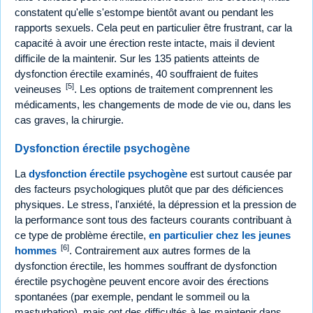
constatent qu'elle s'estompe bientôt avant ou pendant les
rapports sexuels. Cela peut en particulier être frustrant, car la
capacité à avoir une érection reste intacte, mais il devient
difficile de la maintenir. Sur les 135 patients atteints de
dysfonction érectile examinés, 40 souffraient de fuites
[5]
veineuses
. Les options de traitement comprennent les
médicaments, les changements de mode de vie ou, dans les
cas graves, la chirurgie.
Dysfonction érectile psychogène
La
dysfonction érectile psychogène
est surtout causée par
des facteurs psychologiques plutôt que par des déficiences
physiques. Le stress, l'anxiété, la dépression et la pression de
la performance sont tous des facteurs courants contribuant à
ce type de problème érectile,
en particulier chez les jeunes
[6]
hommes
. Contrairement aux autres formes de la
dysfonction érectile, les hommes souffrant de dysfonction
érectile psychogène peuvent encore avoir des érections
spontanées (par exemple, pendant le sommeil ou la
masturbation), mais ont des difficultés à les maintenir dans