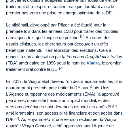
prouvée et d'options adaptées à différents modes de vie, ce
traitement offre espoir et soutien pratique, facilitant ainsi le
premier pas vers une prise en charge optimiste de la DE.
Le sildénafil, développé par Pfizer, a été étudié pour la
première fois dans les années 1980 pour traiter des troubles
[1]
cardiaques tels que l'angine de poitrine
. Au cours des
essais cliniques, les chercheurs ont découvert un effet
bénéfique inattendu : l'amélioration des érections. Cela a
conduit à son autorisation par la
Food and Drug Administration
(FDA) américaine en 1998 sous le nom de
Viagra
, le premier
[2]
traitement oral contre la DE
.
En 2017, le Viagra était devenu l'un des médicaments les plus
couramment prescrits pour traiter la DE aux États-Unis.
L'Agence européenne des médicaments (EMA) l'a approuvé
peu après, consolidant ainsi son impact mondial, et des
versions génériques sont devenues disponibles après 2017,
améliorant ainsi son accessibilité financière et son accès dans
[3]
l'UE
. Au Royaume-Uni, une version reclassée du Viagra,
appelée
Viagra Connect
, a été approuvée par l'Agence de