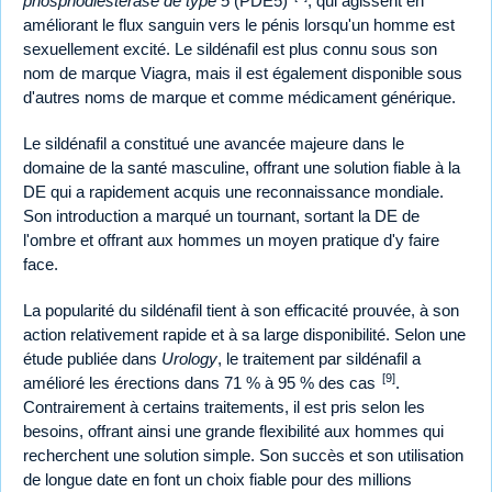
phosphodiestérase de type 5
(PDE5)
, qui agissent en
améliorant le flux sanguin vers le pénis lorsqu'un homme est
sexuellement excité. Le sildénafil est plus connu sous son
nom de marque Viagra, mais il est également disponible sous
d'autres noms de marque et comme médicament générique.
Le sildénafil a constitué une avancée majeure dans le
domaine de la santé masculine, offrant une solution fiable à la
DE qui a rapidement acquis une reconnaissance mondiale.
Son introduction a marqué un tournant, sortant la DE de
l'ombre et offrant aux hommes un moyen pratique d'y faire
face.
La popularité du sildénafil tient à son efficacité prouvée, à son
action relativement rapide et à sa large disponibilité. Selon une
étude publiée dans
Urology
, le traitement par sildénafil a
[9]
amélioré les érections dans 71 % à 95 % des cas
.
Contrairement à certains traitements, il est pris selon les
besoins, offrant ainsi une grande flexibilité aux hommes qui
recherchent une solution simple. Son succès et son utilisation
de longue date en font un choix fiable pour des millions