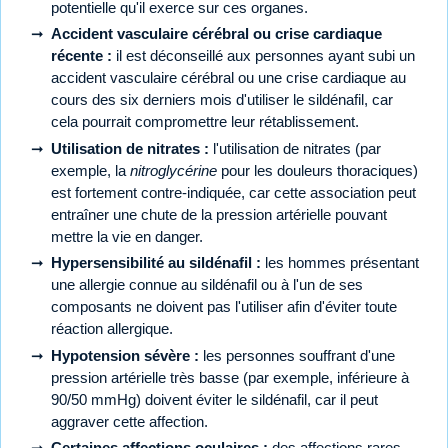
potentielle qu'il exerce sur ces organes.
Accident vasculaire cérébral ou crise cardiaque
récente :
il est déconseillé aux personnes ayant subi un
accident vasculaire cérébral ou une crise cardiaque au
cours des six derniers mois d'utiliser le sildénafil, car
cela pourrait compromettre leur rétablissement.
Utilisation de nitrates :
l'utilisation de nitrates (par
exemple, la
nitroglycérine
pour les douleurs thoraciques)
est fortement contre-indiquée, car cette association peut
entraîner une chute de la pression artérielle pouvant
mettre la vie en danger.
Hypersensibilité au sildénafil :
les hommes présentant
une allergie connue au sildénafil ou à l'un de ses
composants ne doivent pas l'utiliser afin d'éviter toute
réaction allergique.
Hypotension sévère :
les personnes souffrant d'une
pression artérielle très basse (par exemple, inférieure à
90/50 mmHg) doivent éviter le sildénafil, car il peut
aggraver cette affection.
Certaines affections oculaires :
des affections rares