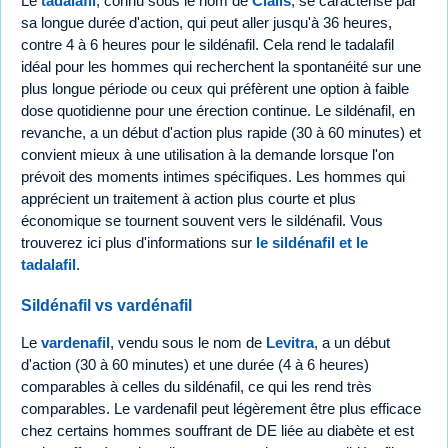
Le
tadalafil
, connu sous le nom de
Cialis
, se caractérise par
sa longue durée d'action, qui peut aller jusqu'à 36 heures,
contre 4 à 6 heures pour le sildénafil. Cela rend le tadalafil
idéal pour les hommes qui recherchent la spontanéité sur une
plus longue période ou ceux qui préfèrent une option à faible
dose quotidienne pour une érection continue. Le sildénafil, en
revanche, a un début d'action plus rapide (30 à 60 minutes) et
convient mieux à une utilisation à la demande lorsque l'on
prévoit des moments intimes spécifiques. Les hommes qui
apprécient un traitement à action plus courte et plus
économique se tournent souvent vers le sildénafil. Vous
trouverez ici plus d'informations sur
le sildénafil et le
tadalafil
.
Sildénafil vs vardénafil
Le
vardenafil
, vendu sous le nom de
Levitra
, a un début
d'action (30 à 60 minutes) et une durée (4 à 6 heures)
comparables à celles du sildénafil, ce qui les rend très
comparables. Le vardenafil peut légèrement être plus efficace
chez certains hommes souffrant de DE liée au diabète et est