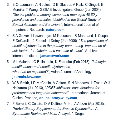
E O Laumann, A Nicolosi, D B Glasser, A Paik, C Gingell, E
Moreira, T Wang; GSSAB Investigators' Group (Jun 2004),
"Sexual problems among women and men aged 40-80 y:
prevalence and correlates identified in the Global Study of
Sexual Attitudes and Behaviors"
, International Journal of
Impotence Research,
nature.com
S A Grover, I Lowensteyn, M Kaouache, S Marchand, L Coupal,
E DeCarolis, J Zoccoli, I Defoy (Jan 2006),
"The prevalence of
erectile dysfunction in the primary care setting: importance of
risk factors for diabetes and vascular disease"
, Archives of
internal medicine,
jamanetwork.com
M I Maiorino, G Bellastella, K Esposito (Feb 2015),
"Lifestyle
modifications and erectile dysfunction,
what can be expected?"
, Asian Journal of Andrology,
journals.lww.com
W B Smith, I R McCaslin, A Gokce, S H Mandava, L Trost, W J
Hellstrom (Jul 2013),
"PDE5 inhibitors: considerations for
preference and long-term adherence"
, International Journal of
Clinical Practice,
onlinelibrary.wiley.com
F Borrelli, C Colalto, D V Delfino, M Iriti, A A Izzo (Apr 2018),
"Herbal Dietary Supplements for Erectile Dysfunction: A
Systematic Review and Meta-Analysis"
, Drugs,