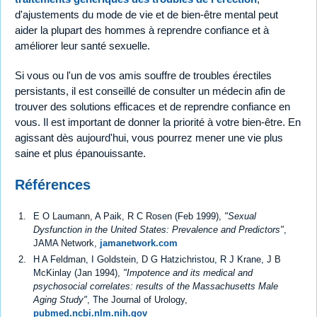
d'ajustements du mode de vie et de bien-être mental peut
aider la plupart des hommes à reprendre confiance et à
améliorer leur santé sexuelle.
Si vous ou l'un de vos amis souffre de troubles érectiles
persistants, il est conseillé de consulter un médecin afin de
trouver des solutions efficaces et de reprendre confiance en
vous. Il est important de donner la priorité à votre bien-être. En
agissant dès aujourd'hui, vous pourrez mener une vie plus
saine et plus épanouissante.
Références
E O Laumann, A Paik, R C Rosen (Feb 1999),
"Sexual
Dysfunction in the United States: Prevalence and Predictors"
,
JAMA Network,
jamanetwork.com
H A Feldman, I Goldstein, D G Hatzichristou, R J Krane, J B
McKinlay (Jan 1994),
"Impotence and its medical and
psychosocial correlates: results of the Massachusetts Male
Aging Study"
, The Journal of Urology,
pubmed.ncbi.nlm.nih.gov