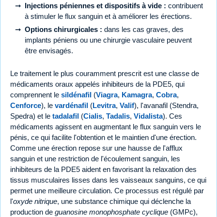
Injections péniennes et dispositifs à vide :
contribuent
à stimuler le flux sanguin et à améliorer les érections.
Options chirurgicales :
dans les cas graves, des
implants péniens ou une chirurgie vasculaire peuvent
être envisagés.
Le traitement le plus couramment prescrit est une classe de
médicaments oraux appelés inhibiteurs de la PDE5, qui
comprennent le
sildénafil
(
Viagra
,
Kamagra
,
Cobra
,
Cenforce
), le
vardénafil
(
Levitra
,
Valif
), l'avanafil (Stendra,
Spedra) et le
tadalafil
(
Cialis
,
Tadalis
,
Vidalista
). Ces
médicaments agissent en augmentant le flux sanguin vers le
pénis, ce qui facilite l'obtention et le maintien d'une érection.
Comme une érection repose sur une hausse de l'afflux
sanguin et une restriction de l'écoulement sanguin, les
inhibiteurs de la PDE5 aident en favorisant la relaxation des
tissus musculaires lisses dans les vaisseaux sanguins, ce qui
permet une meilleure circulation. Ce processus est régulé par
l'
oxyde nitrique
, une substance chimique qui déclenche la
production de
guanosine monophosphate cyclique
(GMPc),