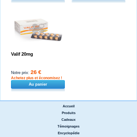
Valif 20mg
26 €
Notre prix:
Achetez plus et économisez !
Au panier
Accueil
|
Produits
|
Cadeaux
|
Témoignages
|
Encyclopédie
|