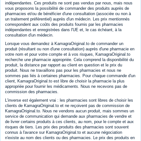
indépendantes. Ces produits ne sont pas vendus par nous, mais nous
vous proposons la possibilité de commander des produits auprès de
pharmacies et/ou de bénéficier d'une consultation (associée ou non à
un traitement préférentiel) auprès d'un médecin. Les prix mentionnés
correspondent aux coûts des produits fournis par les pharmacies
indépendantes et enregistrées dans l'UE et, le cas échéant, à la
consultation d'un médecin.
Lorsque vous demandez à KamagraOriginal.to de commander un
produit (résultant ou non d'une consultation) auprès d'une pharmacie en
votre nom et pour votre compte et à vos risques, KamagraOriginal.to
recherche une pharmacie appropriée. Cela comprend la disponibilité du
produit, la distance par rapport au client en question et le prix du
produit. Nous ne travaillons pas pour les pharmacies et nous ne
sommes pas liés à certaines pharmacies. Pour chaque commande d'un
client, KamagraOriginal.to est libre de choisir la pharmacie la plus
appropriée pour fournir les médicaments. Nous ne recevons pas de
commission des pharmacies.
L'inverse est également vrai : les pharmacies sont libres de choisir les
clients de KamagraOriginal.to et ne reçoivent pas de commission de
KamagraOriginal.to. Nous ne vendons aucun produit, mais sommes un
service de communication qui demande aux pharmacies de vendre et
de livrer certains produits à ces clients, au nom, pour le compte et aux
risques de tiers. Les prix des produits des pharmacies sont souvent
connus à l'avance sur KamagraOriginal.to et aucune négociation
n'existe au nom des clients ou des pharmacies. Le prix des produits en