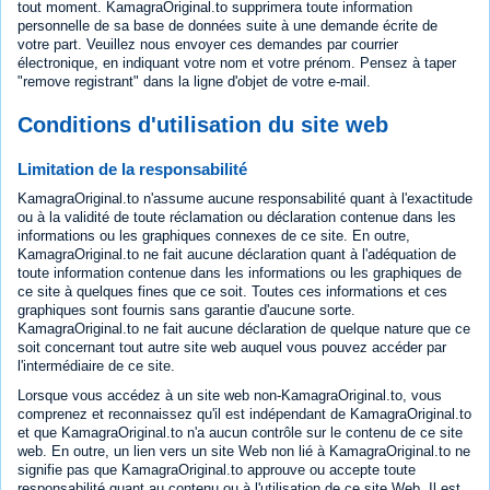
tout moment. KamagraOriginal.to supprimera toute information
personnelle de sa base de données suite à une demande écrite de
votre part. Veuillez nous envoyer ces demandes par courrier
électronique, en indiquant votre nom et votre prénom. Pensez à taper
"remove registrant" dans la ligne d'objet de votre e-mail.
Conditions d'utilisation du site web
Limitation de la responsabilité
KamagraOriginal.to n'assume aucune responsabilité quant à l'exactitude
ou à la validité de toute réclamation ou déclaration contenue dans les
informations ou les graphiques connexes de ce site. En outre,
KamagraOriginal.to ne fait aucune déclaration quant à l'adéquation de
toute information contenue dans les informations ou les graphiques de
ce site à quelques fines que ce soit. Toutes ces informations et ces
graphiques sont fournis sans garantie d'aucune sorte.
KamagraOriginal.to ne fait aucune déclaration de quelque nature que ce
soit concernant tout autre site web auquel vous pouvez accéder par
l'intermédiaire de ce site.
Lorsque vous accédez à un site web non-KamagraOriginal.to, vous
comprenez et reconnaissez qu'il est indépendant de KamagraOriginal.to
et que KamagraOriginal.to n'a aucun contrôle sur le contenu de ce site
web. En outre, un lien vers un site Web non lié à KamagraOriginal.to ne
signifie pas que KamagraOriginal.to approuve ou accepte toute
responsabilité quant au contenu ou à l'utilisation de ce site Web. Il est