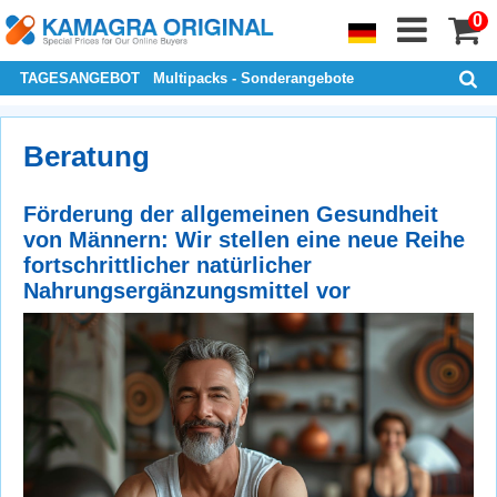
0
TAGESANGEBOT
Multipacks - Sonderangebote
Beratung
Förderung der allgemeinen Gesundheit
von Männern: Wir stellen eine neue Reihe
fortschrittlicher natürlicher
Nahrungsergänzungsmittel vor