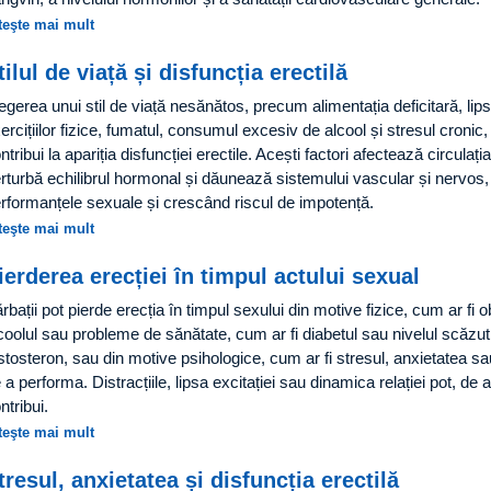
teşte mai mult
tilul de viață și disfuncția erectilă
egerea unui stil de viață nesănătos, precum alimentația deficitară, lip
ercițiilor fizice, fumatul, consumul excesiv de alcool și stresul cronic,
ntribui la apariția disfuncției erectile. Acești factori afectează circulaț
rturbă echilibrul hormonal și dăunează sistemului vascular și nervos
rformanțele sexuale și crescând riscul de impotență.
teşte mai mult
ierderea erecției în timpul actului sexual
rbații pot pierde erecția în timpul sexului din motive fizice, cum ar fi 
coolul sau probleme de sănătate, cum ar fi diabetul sau nivelul scăzut
stosteron, sau din motive psihologice, cum ar fi stresul, anxietatea s
 a performa. Distracțiile, lipsa excitației sau dinamica relației pot, d
ntribui.
teşte mai mult
tresul, anxietatea și disfuncția erectilă