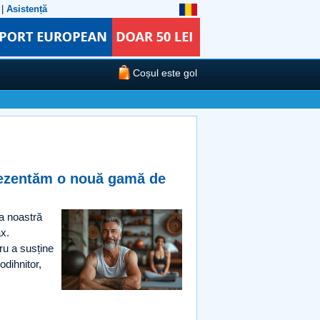
|
Asistență
Coșul este gol
prezentăm o nouă gamă de
a noastră
x.
ru a susține
odihnitor,