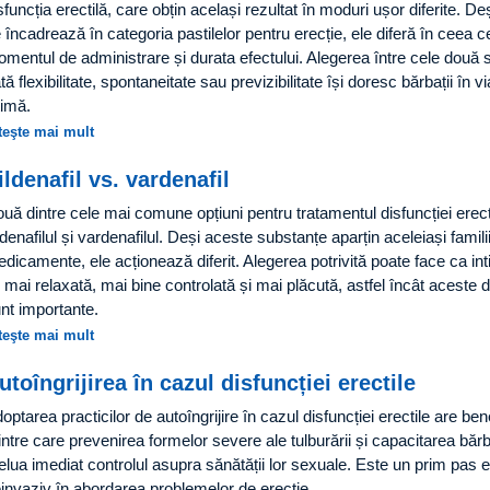
sfuncția erectilă, care obțin același rezultat în moduri ușor diferite. D
 încadrează în categoria pastilelor pentru erecție, ele diferă în ceea c
mentul de administrare și durata efectului. Alegerea între cele două 
tă flexibilitate, spontaneitate sau previzibilitate își doresc bărbații în vi
timă.
teşte mai mult
ildenafil vs. vardenafil
uă dintre cele mai comune opțiuni pentru tratamentul disfuncției erect
ldenafilul și vardenafilul. Deși aceste substanțe aparțin aceleiași famili
dicamente, ele acționează diferit. Alegerea potrivită poate face ca int
e mai relaxată, mai bine controlată și mai plăcută, astfel încât aceste d
nt importante.
teşte mai mult
utoîngrijirea în cazul disfuncției erectile
optarea practicilor de autoîngrijire în cazul disfuncției erectile are bene
intre care prevenirea formelor severe ale tulburării și capacitarea bărb
elua imediat controlul asupra sănătății lor sexuale. Este un prim pas ef
invaziv în abordarea problemelor de erecție.