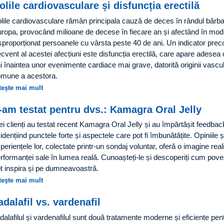
olile cardiovasculare și disfuncția erectilă
lile cardiovasculare rămân principala cauză de deces în rândul bărbaț
ropa, provocând milioane de decese în fiecare an și afectând în mod
sproporționat persoanele cu vârsta peste 40 de ani. Un indicator pre
ecvent al acestei afecțiuni este disfuncția erectilă, care apare adesea 
i înaintea unor evenimente cardiace mai grave, datorită originii vascu
mune a acestora.
teşte mai mult
-am testat pentru dvs.: Kamagra Oral Jelly
ei clienți au testat recent Kamagra Oral Jelly și au împărtășit feedbac
idențiind punctele forte și aspectele care pot fi îmbunătățite. Opiniile ș
periențele lor, colectate printr-un sondaj voluntar, oferă o imagine real
rformanței sale în lumea reală. Cunoașteți-le și descoperiți cum poveș
t inspira și pe dumneavoastră.
teşte mai mult
adalafil vs. vardenafil
dalafilul și vardenafilul sunt două tratamente moderne și eficiente pen