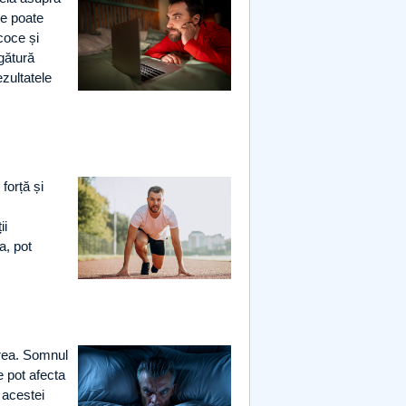
le poate
ecoce și
egătură
ezultatele
 forță și
ii
a, pot
erea. Somnul
 pot afecta
 acestei