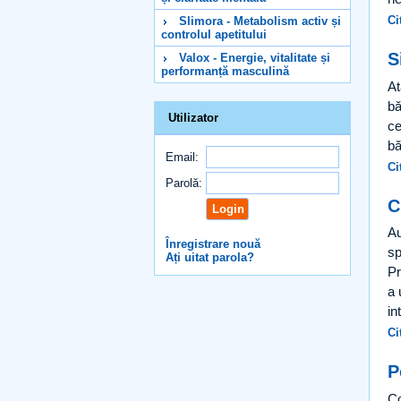
Ci
Slimora - Metabolism activ și
controlul apetitului
S
Valox - Energie, vitalitate și
performanță masculină
At
bă
Utilizator
ce
bă
Email:
Ci
Parolă:
C
Au
Înregistrare nouă
sp
Ați uitat parola?
Pr
a 
in
Ci
P
Co