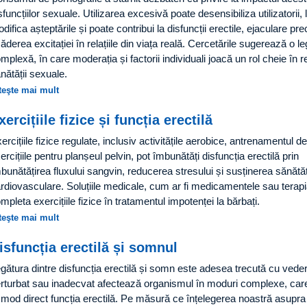
sfuncțiilor sexuale. Utilizarea excesivă poate desensibiliza utilizatorii, 
difica așteptările și poate contribui la disfuncții erectile, ejaculare pr
ăderea excitației în relațiile din viața reală. Cercetările sugerează o l
mplexă, în care moderația și factorii individuali joacă un rol cheie în r
nătății sexuale.
teşte mai mult
xercițiile fizice și funcția erectilă
ercițiile fizice regulate, inclusiv activitățile aerobice, antrenamentul de
ercițiile pentru planșeul pelvin, pot îmbunătăți disfuncția erectilă prin
bunătățirea fluxului sangvin, reducerea stresului și susținerea sănătăț
rdiovasculare. Soluțiile medicale, cum ar fi medicamentele sau terapi
mpleta exercițiile fizice în tratamentul impotenței la bărbați.
teşte mai mult
isfuncția erectilă și somnul
gătura dintre disfuncția erectilă și somn este adesea trecută cu ved
rturbat sau inadecvat afectează organismul în moduri complexe, care
 mod direct funcția erectilă. Pe măsură ce înțelegerea noastră asupra