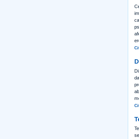
Ce
im
ca
ps
af
er
Ci
D
Di
da
pr
ab
mo
Ci
T
Te
se