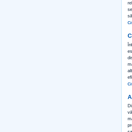
re
se
să
Ci
C
În
es
di
ma
al
ef
Ci
A
Di
vâ
ma
pr
sa