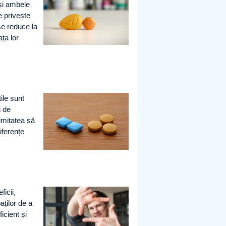
eși ambele
e privește
se reduce la
ața lor
ile sunt
i de
imitatea să
iferențe
ficii,
aților de a
icient și