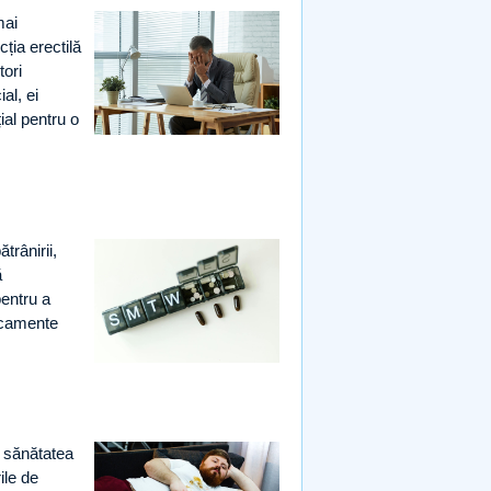
mai
ția erectilă
tori
al, ei
ial pentru o
trânirii,
ă
entru a
icamente
 sănătatea
ile de