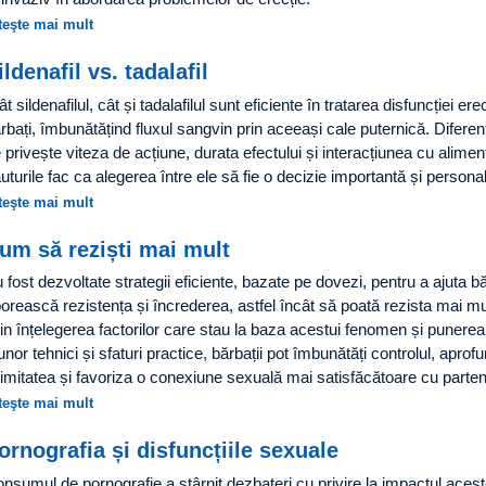
teşte mai mult
ildenafil vs. tadalafil
ât sildenafilul, cât și tadalafilul sunt eficiente în tratarea disfuncției erec
rbați, îmbunătățind fluxul sangvin prin aceeași cale puternică. Diferen
 privește viteza de acțiune, durata efectului și interacțiunea cu aliment
uturile fac ca alegerea între ele să fie o decizie importantă și personal
teşte mai mult
um să reziști mai mult
 fost dezvoltate strategii eficiente, bazate pe dovezi, pentru a ajuta bă
orească rezistența și încrederea, astfel încât să poată rezista mai mul
in înțelegerea factorilor care stau la baza acestui fenomen și punerea
unor tehnici și sfaturi practice, bărbații pot îmbunătăți controlul, aprof
timitatea și favoriza o conexiune sexuală mai satisfăcătoare cu partene
teşte mai mult
ornografia și disfuncțiile sexuale
nsumul de pornografie a stârnit dezbateri cu privire la impactul aces