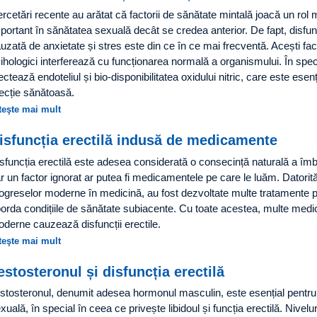
rcetări recente au arătat că factorii de sănătate mintală joacă un rol 
portant în sănătatea sexuală decât se credea anterior. De fapt, disfunc
uzată de anxietate și stres este din ce în ce mai frecventă. Acești fac
ihologici interferează cu funcționarea normală a organismului. În speci
ectează endoteliul și bio-disponibilitatea oxidului nitric, care este esenț
ecție sănătoasă.
teşte mai mult
isfuncția erectilă indusă de medicamente
sfuncția erectilă este adesea considerată o consecință naturală a îmbă
r un factor ignorat ar putea fi medicamentele pe care le luăm. Datorit
ogreselor moderne în medicină, au fost dezvoltate multe tratamente p
orda condițiile de sănătate subiacente. Cu toate acestea, multe med
derne cauzează disfuncții erectile.
teşte mai mult
estosteronul și disfuncția erectilă
stosteronul, denumit adesea hormonul masculin, este esențial pentru
xuală, în special în ceea ce privește libidoul și funcția erectilă. Nivelur