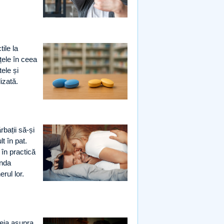
tile la
țele în ceea
ele și
izată.
rbații să-și
t în pat.
 în practică
unda
rul lor.
teia asupra