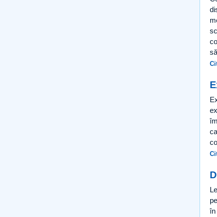
di
mo
sc
co
să
Ci
E
Ex
ex
îm
ca
co
Ci
D
Le
pe
în