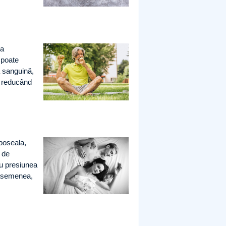
sa
 poate
ia sanguină,
, reducând
oboseala,
 de
au presiunea
e asemenea,