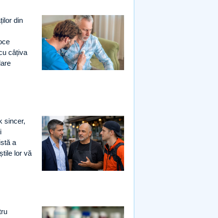
ilor din
coce
cu câțiva
lare
k sincer,
i
istă a
tile lor vă
tru