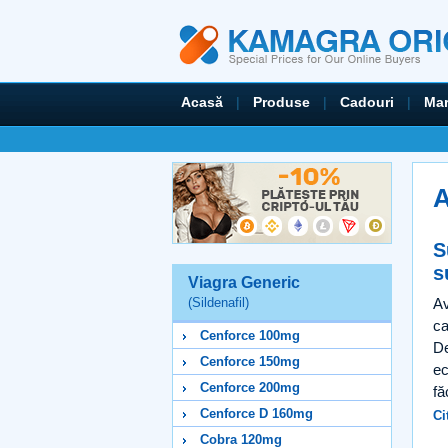
Acasă
|
Produse
|
Cadouri
|
Mar
A
S
s
Viagra Generic
Av
(Sildenafil)
ca
Cenforce 100mg
De
Cenforce 150mg
ec
Cenforce 200mg
fă
Cenforce D 160mg
Ci
Cobra 120mg