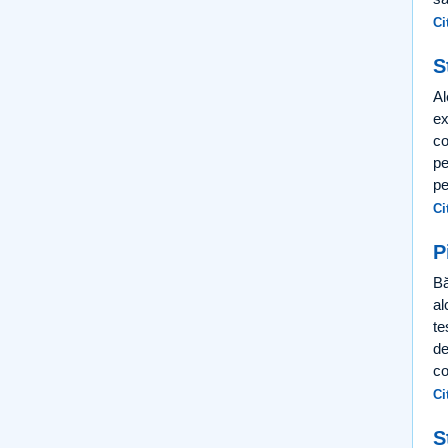
Ci
S
Al
ex
co
pe
pe
Ci
P
Bă
al
te
de
co
Ci
S