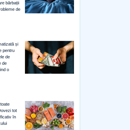
re bărbații
 probleme de
atizată și
e pentru
ele de
e de
ind o
 toate
Dovezi tot
icativ în
ului