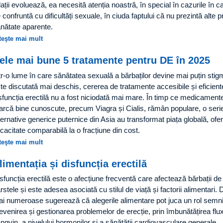
lații evoluează, ea necesită atenția noastră, în special în cazurile în ca
 confruntă cu dificultăți sexuale, în ciuda faptului că nu prezintă alte
nătate aparente.
teşte mai mult
ele mai bune 5 tratamente pentru DE în 2025
tr-o lume în care sănătatea sexuală a bărbaților devine mai puțin stigm
te discutată mai deschis, cererea de tratamente accesibile și eficient
sfuncția erectilă nu a fost niciodată mai mare. În timp ce medicament
rcă bine cunoscute, precum Viagra și Cialis, rămân populare, o seri
ternative generice puternice din Asia au transformat piața globală, ofer
icacitate comparabilă la o fracțiune din cost.
teşte mai mult
limentația și disfuncția erectilă
sfuncția erectilă este o afecțiune frecventă care afectează bărbații de
rstele și este adesea asociată cu stilul de viață și factorii alimentari. 
i numeroase sugerează că alegerile alimentare pot juca un rol semnif
evenirea și gestionarea problemelor de erecție, prin îmbunătățirea flux
ngvin, a nivelului hormonilor și a sănătății cardiovasculare generale.