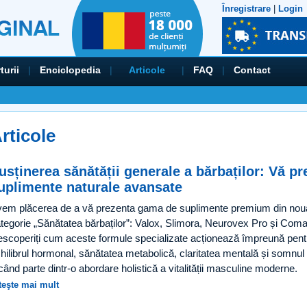
Înregistrare
|
Login
turii
|
Enciclopedia
|
Articole
|
FAQ
|
Contact
rticole
usținerea sănătății generale a bărbaților: Vă 
uplimente naturale avansate
em plăcerea de a vă prezenta gama de suplimente premium din nou
tegorie „Sănătatea bărbaților”: Valox, Slimora, Neurovex Pro și Coma
scoperiți cum aceste formule specializate acționează împreună pent
hilibrul hormonal, sănătatea metabolică, claritatea mentală și somnul 
când parte dintr-o abordare holistică a vitalității masculine moderne.
teşte mai mult