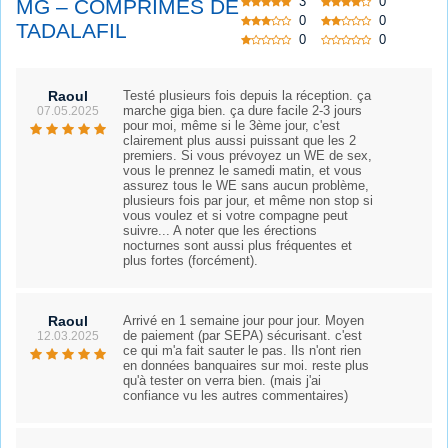
3
0
MG – COMPRIMÉS DE
0
0
TADALAFIL
0
0
Raoul
Testé plusieurs fois depuis la réception. ça
marche giga bien. ça dure facile 2-3 jours
07.05.2025
pour moi, même si le 3ème jour, c'est
clairement plus aussi puissant que les 2
premiers. Si vous prévoyez un WE de sex,
vous le prennez le samedi matin, et vous
assurez tous le WE sans aucun problème,
plusieurs fois par jour, et même non stop si
vous voulez et si votre compagne peut
suivre... A noter que les érections
nocturnes sont aussi plus fréquentes et
plus fortes (forcément).
Raoul
Arrivé en 1 semaine jour pour jour. Moyen
de paiement (par SEPA) sécurisant. c'est
12.03.2025
ce qui m'a fait sauter le pas. Ils n'ont rien
en données banquaires sur moi. reste plus
qu'à tester on verra bien. (mais j'ai
confiance vu les autres commentaires)