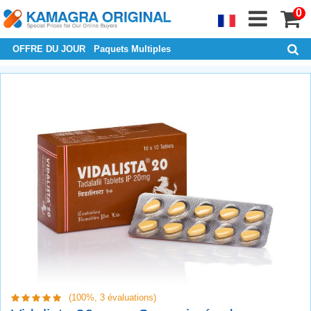
0
OFFRE DU JOUR
Paquets Multiples
(100%,
3
évaluations)