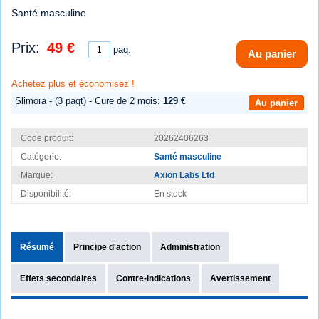
Santé masculine
Prix:
49 €
paq.
Au panier
Achetez plus et économisez !
Slimora - (3 paqt) - Cure de 2 mois:
129 €
Au panier
Code produit:
20262406263
Catégorie:
Santé masculine
Marque:
Axion Labs Ltd
Disponibilité:
En stock
Résumé
Principe d'action
Administration
Effets secondaires
Contre-indications
Avertissement