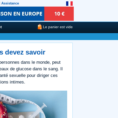
|
Assistance
t
Le panier est vide
us devez savoir
 personnes dans le monde, peut
eaux de glucose dans le sang. Il
santé sexuelle pour diriger ces
tions intimes.