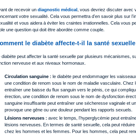
ant de recevoir un
diagnostic médical
, vous devriez discuter avec
ncernant votre sexualité. Cela vous permettra d'en savoir plus sur l'i
xualité et vous aidera à éviter les craintes irrationnelles. Cela vous 
ble une question qui doit être abordée comme couple.
omment le diabète affecte-t-il la santé sexuelle
 diabète peut affecter la santé sexuelle par plusieurs mécanismes, surt
nction nerveuse et aux niveaux hormonaux.
Circulation sanguine :
le diabète peut endommager les vaisseaux
une condition de renom sous le nom de maladie vasculaire. Chez
entraîner une baisse du flux sanguin vers le pénis, ce qui complique
érection, une condition de renom sous le nom de dysfonction érect
sanguine insuffisante peut entraîner une sécheresse vaginale et u
provoque une gêne ou une douleur pendant les rapports sexuels.
Lésions nerveuses :
avec le temps, l'hyperglycémie peut entraîne
lésions nerveuses. En termes de santé sexuelle, cela peut réduire 
chez les hommes et les femmes. Pour les hommes, cela peut rendre 