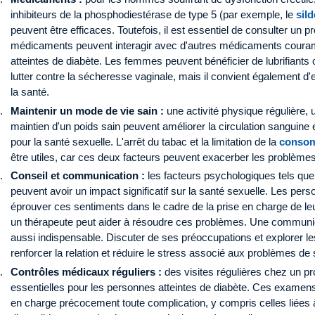
inhibiteurs de la phosphodiestérase de type 5 (par exemple, le
sild
peuvent être efficaces. Toutefois, il est essentiel de consulter un p
médicaments peuvent interagir avec d'autres médicaments couram
atteintes de diabète. Les femmes peuvent bénéficier de lubrifiants 
lutter contre la sécheresse vaginale, mais il convient également d
la santé.
Maintenir un mode de vie sain :
une activité physique régulière, u
maintien d'un poids sain peuvent améliorer la circulation sanguine 
pour la santé sexuelle. L'arrêt du tabac et la limitation de la
consom
être utiles, car ces deux facteurs peuvent exacerber les problèmes
Conseil et communication :
les facteurs psychologiques tels que 
peuvent avoir un impact significatif sur la santé sexuelle. Les per
éprouver ces sentiments dans le cadre de la prise en charge de leu
un thérapeute peut aider à résoudre ces problèmes. Une communica
aussi indispensable. Discuter de ses préoccupations et explorer le
renforcer la relation et réduire le stress associé aux problèmes de 
Contrôles médicaux réguliers :
des visites régulières chez un pr
essentielles pour les personnes atteintes de diabète. Ces examens
en charge précocement toute complication, y compris celles liées à