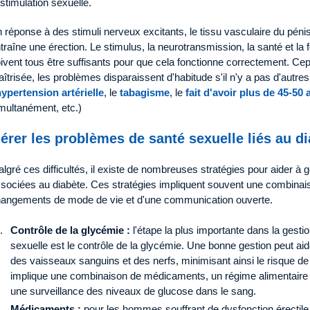
 stimulation sexuelle.
 réponse à des stimuli nerveux excitants, le tissu vasculaire du pénis 
traîne une érection. Le stimulus, la neurotransmission, la santé et l
ivent tous être suffisants pour que cela fonctionne correctement. Cep
îtrisée, les problèmes disparaissent d'habitude s'il n'y a pas d'autres 
hypertension artérielle
, le
tabagisme
, le
fait d'avoir plus de 45-50 
multanément, etc.)
érer les problèmes de santé sexuelle liés au d
lgré ces difficultés, il existe de nombreuses stratégies pour aider à gé
sociées au diabète. Ces stratégies impliquent souvent une combinai
angements de mode de vie et d'une communication ouverte.
Contrôle de la glycémie :
l'étape la plus importante dans la gestio
sexuelle est le contrôle de la glycémie. Une bonne gestion peut aide
des vaisseaux sanguins et des nerfs, minimisant ainsi le risque d
implique une combinaison de médicaments, un régime alimentaire s
une surveillance des niveaux de glucose dans le sang.
Médicaments :
pour les hommes souffrant de dysfonction érectile