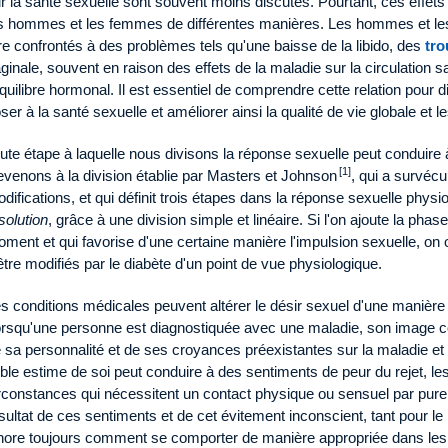
r la santé sexuelle sont souvent moins discutés. Pourtant, ces effets
s hommes et les femmes de différentes manières. Les hommes et les
re confrontés à des problèmes tels qu'une baisse de la libido, des
tro
ginale, souvent en raison des effets de la maladie sur la circulation s
équilibre hormonal. Il est essentiel de comprendre cette relation pour 
ser à la santé sexuelle et améliorer ainsi la qualité de vie globale et le
ute étape à laquelle nous divisons la réponse sexuelle peut conduire
[1]
venons à la division établie par Masters et Johnson
, qui a survéc
difications, et qui définit trois étapes dans la réponse sexuelle physi
solution
, grâce à une division simple et linéaire. Si l'on ajoute la phas
ment et qui favorise d'une certaine manière l'impulsion sexuelle, on 
être modifiés par le diabète d'un point de vue physiologique.
s conditions médicales peuvent altérer le désir sexuel d'une manièr
rsqu'une personne est diagnostiquée avec une maladie, son image cor
 sa personnalité et de ses croyances préexistantes sur la maladie et 
ible estime de soi peut conduire à des sentiments de peur du rejet, le
rconstances qui nécessitent un contact physique ou sensuel par pure
sultat de ces sentiments et de cet évitement inconscient, tant pour le 
nore toujours comment se comporter de manière appropriée dans les 