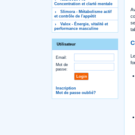
Concentration et clarté mentale
Av
Slimora - Métabolisme actif
co
et contrôle de l'appétit
se
Valox - Énergie, vitalité et
performance masculine
ta
C
Utilisateur
Le
Email:
fo
Mot de
passe:
Inscription
Mot de passe oublié?