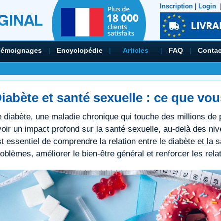
Inscription
|
Login
Témoignages
|
Encyclopédie
|
Articles
|
FAQ
|
Contac
iabète et santé sexuelle : ce que vo
e diabète, une maladie chronique qui touche des millions de
oir un impact profond sur la santé sexuelle, au-delà des niv
t essentiel de comprendre la relation entre le diabète et la 
oblèmes, améliorer le bien-être général et renforcer les rela