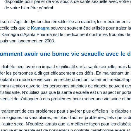
disponible pour parler de vos soucis de santé sexuelle avec votre
de votre bien-être général.
rsqu'il s'agit de dysfonction érectile liée au diabète, les médicament
ectile tels que le
Kamagra
peuvent souvent être utilisés pour traiter l
 Kamagra d'Ajanta Pharma est le médicament contre les troubles de l
puis son lancement en 2003.
omment avoir une bonne vie sexuelle avec le d
 diabète peut avoir un impact significatif sur la santé sexuelle, mais 
der les personnes à diriger efficacement ces défis. En maintenant un 
optant un mode de vie sain, en recherchant un traitement médical ap
mmunication ouverte, les personnes atteintes de diabète peuvent avo
tisfaisante. N'oubliez pas que la santé sexuelle est un aspect importan
sentiel de s'attaquer à ces problèmes pour mener une vie saine et h
 traitement de ces problèmes peut s'avérer plus difficile si le diabè
urologiques ou vasculaires, en plus d'autres problèmes, tels que la dif
 l'autre sexe. N'oubliez jamais que la meilleure façon pour les diabé
anouie et agréable est de posséder un contrôle métabolique adéquat