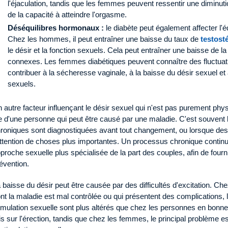
l'éjaculation, tandis que les femmes peuvent ressentir une diminution 
de la capacité à atteindre l'orgasme.
Déséquilibres hormonaux :
le diabète peut également affecter l'
Chez les hommes, il peut entraîner une baisse du taux de
testost
le désir et la fonction sexuels. Cela peut entraîner une baisse de la
connexes. Les femmes diabétiques peuvent connaître des fluctuat
contribuer à la sécheresse vaginale, à la baisse du désir sexuel et 
sexuels.
 autre facteur influençant le désir sexuel qui n'est pas purement ph
e d'une personne qui peut être causé par une maladie. C'est souvent
roniques sont diagnostiquées avant tout changement, ou lorsque des 
attention de choses plus importantes. Un processus chronique continu 
proche sexuelle plus spécialisée de la part des couples, afin de fourn
évention.
 baisse du désir peut être causée par des difficultés d'excitation. Che
nt la maladie est mal contrôlée ou qui présentent des complications,
imulation sexuelle sont plus altérés que chez les personnes en bonn
s sur l'érection, tandis que chez les femmes, le principal problème est