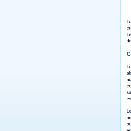
Lo
ér
Le
de
C
Le
ai
ad
co
sa
es
Le
ne
ou
ép