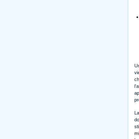
Un
vi
ch
l'
ap
pr
La
do
st
mi