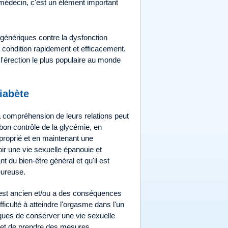
 médecin, c'est un élément important
s génériques contre la dysfonction
a condition rapidement et efficacement.
'érection le plus populaire au monde
iabète
la compréhension de leurs relations peut
bon contrôle de la glycémie, en
proprié et en maintenant une
ir une vie sexuelle épanouie et
t du bien-être général et qu'il est
eureuse.
te est ancien et/ou a des conséquences
ficulté à atteindre l'orgasme dans l'un
tiques de conserver une vie sexuelle
 et de prendre des mesures