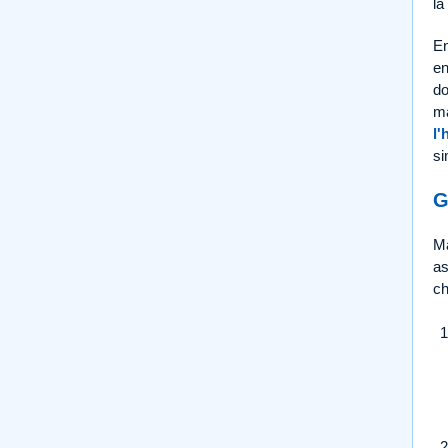
la
En
en
do
ma
l'
si
G
Ma
as
ch