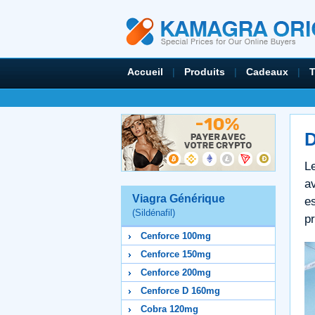
Accueil
|
Produits
|
Cadeaux
|
D
L
av
Viagra Générique
es
(Sildénafil)
pr
Cenforce 100mg
Cenforce 150mg
Cenforce 200mg
Cenforce D 160mg
Cobra 120mg