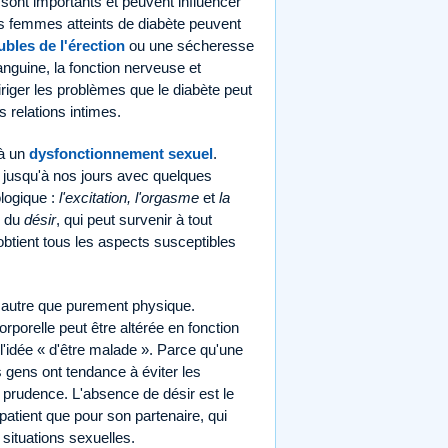
 sont importants et peuvent influencer
 femmes atteints de diabète peuvent
ubles de l'érection
ou une sécheresse
anguine, la fonction nerveuse et
diriger les problèmes que le diabète peut
s relations intimes.
 à un
dysfonctionnement sexuel
.
u jusqu'à nos jours avec quelques
ologique :
l'excitation, l'orgasme
et
la
e du
désir
, qui peut survenir à tout
obtient tous les aspects susceptibles
e autre que purement physique.
porelle peut être altérée en fonction
l'idée « d'être malade ». Parce qu'une
s gens ont tendance à éviter les
 prudence. L'absence de désir est le
patient que pour son partenaire, qui
situations sexuelles.