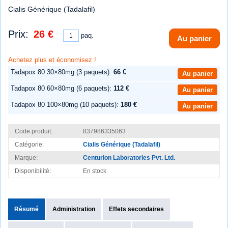
Cialis Générique (Tadalafil)
Prix:
26 €
paq.
Au panier
Achetez plus et économisez !
Tadapox 80 30×80mg (3 paquets):
66 €
Au panier
Tadapox 80 60×80mg (6 paquets):
112 €
Au panier
Tadapox 80 100×80mg (10 paquets):
180 €
Au panier
Code produit:
837986335063
Catégorie:
Cialis Générique (Tadalafil)
Marque:
Centurion Laboratories Pvt. Ltd.
Disponibilité:
En stock
Résumé
Administration
Effets secondaires