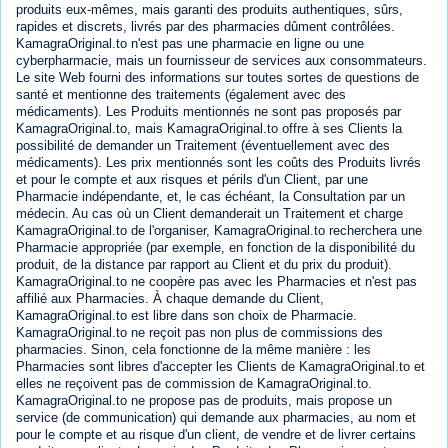
produits eux-mêmes, mais garanti des produits authentiques, sûrs,
rapides et discrets, livrés par des pharmacies dûment contrôlées.
KamagraOriginal.to n'est pas une pharmacie en ligne ou une
cyberpharmacie, mais un fournisseur de services aux consommateurs.
Le site Web fourni des informations sur toutes sortes de questions de
santé et mentionne des traitements (également avec des
médicaments). Les Produits mentionnés ne sont pas proposés par
KamagraOriginal.to, mais KamagraOriginal.to offre à ses Clients la
possibilité de demander un Traitement (éventuellement avec des
médicaments). Les prix mentionnés sont les coûts des Produits livrés
et pour le compte et aux risques et périls d'un Client, par une
Pharmacie indépendante, et, le cas échéant, la Consultation par un
médecin. Au cas où un Client demanderait un Traitement et charge
KamagraOriginal.to de l'organiser, KamagraOriginal.to recherchera une
Pharmacie appropriée (par exemple, en fonction de la disponibilité du
produit, de la distance par rapport au Client et du prix du produit).
KamagraOriginal.to ne coopère pas avec les Pharmacies et n'est pas
affilié aux Pharmacies. À chaque demande du Client,
KamagraOriginal.to est libre dans son choix de Pharmacie.
KamagraOriginal.to ne reçoit pas non plus de commissions des
pharmacies. Sinon, cela fonctionne de la même manière : les
Pharmacies sont libres d'accepter les Clients de KamagraOriginal.to et
elles ne reçoivent pas de commission de KamagraOriginal.to.
KamagraOriginal.to ne propose pas de produits, mais propose un
service (de communication) qui demande aux pharmacies, au nom et
pour le compte et au risque d'un client, de vendre et de livrer certains