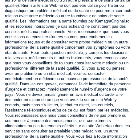
les soins de votre médecin ou d'un autre prestataire de soins de santé
qualifié). Rien sur le site Web ne doit pas être utilisé pour traiter ou
diagnostiquer un problème médical ou de santé ou pour remplacer toute
relation avec votre médecin ou autre fournisseur de soins de santé
qualifié. Les informations sur la santé fournies par KamagraOriginal.to
et les réponses interactives (le cas échéant) ne constituent pas des
conseils médicaux professionnels. Vous reconnaissez que nous vous
conseillons de consulter d'autres sources pour confirmer les
informations reçues et de consulter votre propre médecin ou un autre
professionnel de la santé qualifié concernant vos symptômes ou votre
état de santé. Pour toute question médicale, y compris les décisions
relatives aux médicaments et autres traitements, vous reconnaissez
que nous vous conseillons de toujours consulter votre médecin ou un
professionnel différent de la santé qualifié. Si vous avez ou pensez
avoir un problème ou un état médical, veuillez contacter
immédiatement un médecin ou un nouveau professionnel de la santé
qualifié. Dans les cas graves, demandez l'aide immédiate du personnel
d'urgence et contactez immédiatement le numéro d'urgence de votre
pays. Vous ne devez jamais ignorer un avis médical ou tarder à le
demander en raison de ce que vous avez lu sur ce site Web (y
compris, mais sans s'y limiter, le chat en direct, les courriels,
l'assistance téléphonique) et/ou de ce qui est fourni par les médecins.
Vous reconnaissez que nous vous conseillons de ne pas prendre ou
commencer à prendre des médicaments, des compléments
alimentaires ou des traitements décrits sur ce site Web et/ou dans les
services sans consulter au préalable votre médecin ou un autre
professionnel de la santé qualifié. Vous vous fiez à toute information