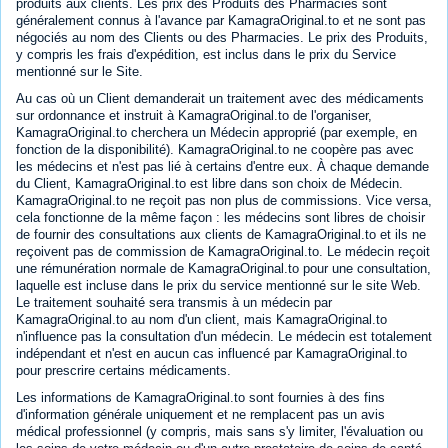
produits aux clients. Les prix des Produits des Pharmacies sont
généralement connus à l'avance par KamagraOriginal.to et ne sont pas
négociés au nom des Clients ou des Pharmacies. Le prix des Produits,
y compris les frais d'expédition, est inclus dans le prix du Service
mentionné sur le Site.
Au cas où un Client demanderait un traitement avec des médicaments
sur ordonnance et instruit à KamagraOriginal.to de l'organiser,
KamagraOriginal.to cherchera un Médecin approprié (par exemple, en
fonction de la disponibilité). KamagraOriginal.to ne coopère pas avec
les médecins et n'est pas lié à certains d'entre eux. À chaque demande
du Client, KamagraOriginal.to est libre dans son choix de Médecin.
KamagraOriginal.to ne reçoit pas non plus de commissions. Vice versa,
cela fonctionne de la même façon : les médecins sont libres de choisir
de fournir des consultations aux clients de KamagraOriginal.to et ils ne
reçoivent pas de commission de KamagraOriginal.to. Le médecin reçoit
une rémunération normale de KamagraOriginal.to pour une consultation,
laquelle est incluse dans le prix du service mentionné sur le site Web.
Le traitement souhaité sera transmis à un médecin par
KamagraOriginal.to au nom d'un client, mais KamagraOriginal.to
n'influence pas la consultation d'un médecin. Le médecin est totalement
indépendant et n'est en aucun cas influencé par KamagraOriginal.to
pour prescrire certains médicaments.
Les informations de KamagraOriginal.to sont fournies à des fins
d'information générale uniquement et ne remplacent pas un avis
médical professionnel (y compris, mais sans s'y limiter, l'évaluation ou