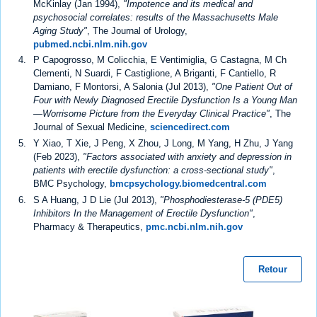
McKinlay (Jan 1994),
"Impotence and its medical and
psychosocial correlates: results of the Massachusetts Male
Aging Study"
, The Journal of Urology,
pubmed.ncbi.nlm.nih.gov
P Capogrosso, M Colicchia, E Ventimiglia, G Castagna, M Ch
Clementi, N Suardi, F Castiglione, A Briganti, F Cantiello, R
Damiano, F Montorsi, A Salonia (Jul 2013),
"One Patient Out of
Four with Newly Diagnosed Erectile Dysfunction Is a Young Man
—Worrisome Picture from the Everyday Clinical Practice"
, The
Journal of Sexual Medicine,
sciencedirect.com
Y Xiao, T Xie, J Peng, X Zhou, J Long, M Yang, H Zhu, J Yang
(Feb 2023),
"Factors associated with anxiety and depression in
patients with erectile dysfunction: a cross-sectional study"
,
BMC Psychology,
bmcpsychology.biomedcentral.com
S A Huang, J D Lie (Jul 2013),
"Phosphodiesterase-5 (PDE5)
Inhibitors In the Management of Erectile Dysfunction"
,
Pharmacy & Therapeutics,
pmc.ncbi.nlm.nih.gov
Retour