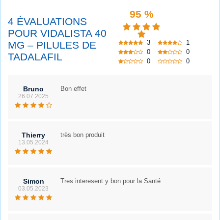
95 %
4 ÉVALUATIONS
POUR VIDALISTA 40
3
1
MG – PILULES DE
0
0
TADALAFIL
0
0
Bruno
Bon effet
26.07.2025
Thierry
très bon produit
13.05.2024
Simon
Tres interesent y bon pour la Santé
03.05.2023