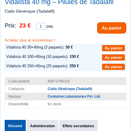
Vidalista 40 mg – Pilules de Tadalafil
Cialis Générique (Tadalafil)
Prix:
23 €
paq.
Au panier
Achetez plus et économisez !
Vidalista 40 30×40mg (3 paquets):
50 €
Au panier
Vidalista 40 100×40mg (10 paquets):
150 €
Au panier
Vidalista 40 250×40mg (25 paquets):
250 €
Au panier
Code produit:
80071766115
Catégorie:
Cialis Générique (Tadalafil)
Marque:
Centurion Laboratories Pvt. Ltd.
Disponibilité:
En stock
Résumé
Administration
Effets secondaires