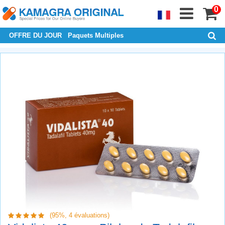
0
OFFRE DU JOUR
Paquets Multiples
(95%,
4
évaluations)