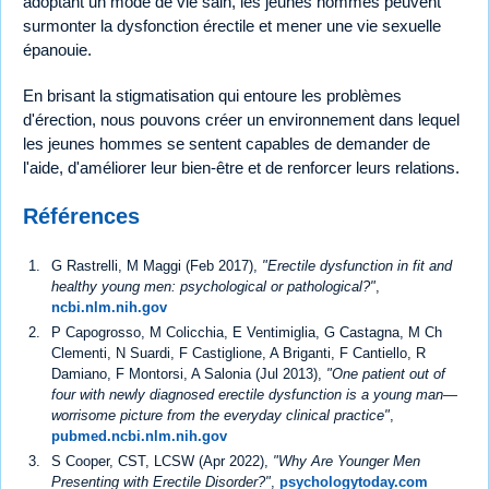
adoptant un mode de vie sain, les jeunes hommes peuvent
surmonter la dysfonction érectile et mener une vie sexuelle
épanouie.
En brisant la stigmatisation qui entoure les problèmes
d'érection, nous pouvons créer un environnement dans lequel
les jeunes hommes se sentent capables de demander de
l'aide, d'améliorer leur bien-être et de renforcer leurs relations.
Références
G Rastrelli, M Maggi (Feb 2017),
"Erectile dysfunction in fit and
healthy young men: psychological or pathological?"
,
ncbi.nlm.nih.gov
P Capogrosso, M Colicchia, E Ventimiglia, G Castagna, M Ch
Clementi, N Suardi, F Castiglione, A Briganti, F Cantiello, R
Damiano, F Montorsi, A Salonia (Jul 2013),
"One patient out of
four with newly diagnosed erectile dysfunction is a young man—
worrisome picture from the everyday clinical practice"
,
pubmed.ncbi.nlm.nih.gov
S Cooper, CST, LCSW (Apr 2022),
"Why Are Younger Men
Presenting with Erectile Disorder?"
,
psychologytoday.com