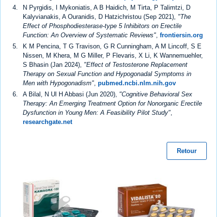
N Pyrgidis, I Mykoniatis, A B Haidich, M Tirta, P Talimtzi, D
Kalyvianakis, A Ouranidis, D Hatzichristou (Sep 2021),
"The
Effect of Phosphodiesterase-type 5 Inhibitors on Erectile
Function: An Overview of Systematic Reviews"
,
frontiersin.org
K M Pencina, T G Travison, G R Cunningham, A M Lincoff, S E
Nissen, M Khera, M G Miller, P Flevaris, X Li, K Wannemuehler,
S Bhasin (Jan 2024),
"Effect of Testosterone Replacement
Therapy on Sexual Function and Hypogonadal Symptoms in
Men with Hypogonadism"
,
pubmed.ncbi.nlm.nih.gov
A Bilal, N Ul H Abbasi (Jun 2020),
"Cognitive Behavioral Sex
Therapy: An Emerging Treatment Option for Nonorganic Erectile
Dysfunction in Young Men: A Feasibility Pilot Study"
,
researchgate.net
Retour