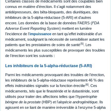
Certaines classes de médicaments sont des coupables bien
connus en matière d'érection. Il s'agit notamment des
antidépresseurs, des bêta-bloquants, des diurétiques, des
inhibiteurs de la 5-alpha-réductase (5-ARI) et d'autres
encore. Les données de la base de données FAERS (
FDA
Adverse Event Reporting System
) mettent en lumière
l'incidence de l'
impuissance
en tant qu'effet indésirable d'un
médicament, soulignant la nécessité de sensibiliser autant les
[5]
patients que les prestataires de soins de santé
. Les
médicaments les plus susceptibles de provoquer des troubles
de l'érection sont les suivants :
Les inhibiteurs de la 5-alpha-réductase (5-ARI)
Parmi les médicaments provoquant des troubles de l'érection,
les inhibiteurs de la 5-alpha-réductase représentent 46 % des
[6]
effets indésirables signalés sur la fonction érectile
. Ces
médicaments, tels que le finastéride et le dutastéride, sont
utilisés pour traiter des affections telles que l'
hypertrophie
bénigne de la prostate
(HBP) et l'
alopécie androgénétique
. Ils
agissent en se liant de manière irréversible à l'enzyme 5-alpha