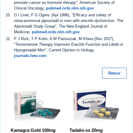
prostate cancer on hormone therapy"
, American Society of
Clinical Oncology,
pubmed.ncbi.nlm.nih.gov
O I Linet, F G Ogrinc (Apr 1996),
"Efficacy and safety of
intracavernosal alprostadil in men with erectile dysfunction. The
Alprostadil Study Group"
, The New England Journal of
Medicine,
pubmed.ncbi.nlm.nih.gov
P J Rizk, T P Kohn, A W Pastuszak, M Khera (Nov 2017),
"Testosterone Therapy Improves Erectile Function and Libido in
Hypogonadal Men"
, Current Opinion in Urology,
journals.lww.com
Retour
Kamagra Gold 100mg
Tadalis-sx 20mg