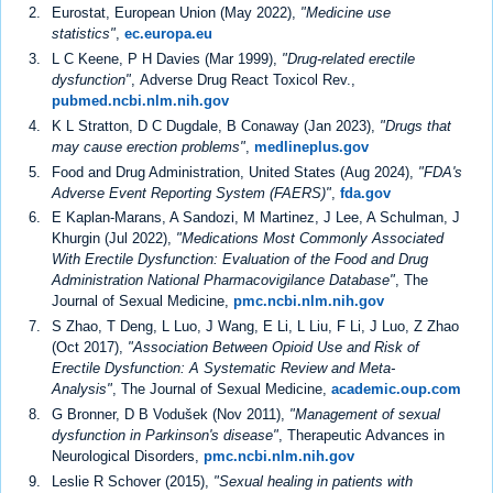
Eurostat, European Union (May 2022),
"Medicine use
statistics"
,
ec.europa.eu
L C Keene, P H Davies (Mar 1999),
"Drug-related erectile
dysfunction"
, Adverse Drug React Toxicol Rev.,
pubmed.ncbi.nlm.nih.gov
K L Stratton, D C Dugdale, B Conaway (Jan 2023),
"Drugs that
may cause erection problems"
,
medlineplus.gov
Food and Drug Administration, United States (Aug 2024),
"FDA's
Adverse Event Reporting System (FAERS)"
,
fda.gov
E Kaplan-Marans, A Sandozi, M Martinez, J Lee, A Schulman, J
Khurgin (Jul 2022),
"Medications Most Commonly Associated
With Erectile Dysfunction: Evaluation of the Food and Drug
Administration National Pharmacovigilance Database"
, The
Journal of Sexual Medicine,
pmc.ncbi.nlm.nih.gov
S Zhao, T Deng, L Luo, J Wang, E Li, L Liu, F Li, J Luo, Z Zhao
(Oct 2017),
"Association Between Opioid Use and Risk of
Erectile Dysfunction: A Systematic Review and Meta-
Analysis"
, The Journal of Sexual Medicine,
academic.oup.com
G Bronner, D B Vodušek (Nov 2011),
"Management of sexual
dysfunction in Parkinson's disease"
, Therapeutic Advances in
Neurological Disorders,
pmc.ncbi.nlm.nih.gov
Leslie R Schover (2015),
"Sexual healing in patients with