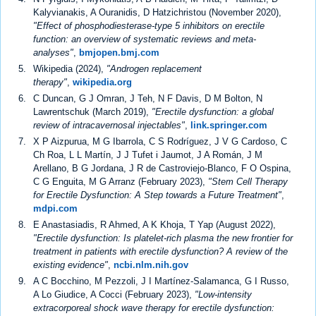
Kalyvianakis, A Ouranidis, D Hatzichristou (November 2020),
"Effect of phosphodiesterase-type 5 inhibitors on erectile
function: an overview of systematic reviews and meta-
analyses"
,
bmjopen.bmj.com
Wikipedia (2024),
"Androgen replacement
therapy"
,
wikipedia.org
C Duncan, G J Omran, J Teh, N F Davis, D M Bolton, N
Lawrentschuk (March 2019),
"Erectile dysfunction: a global
review of intracavernosal injectables"
,
link.springer.com
X P Aizpurua, M G Ibarrola, C S Rodríguez, J V G Cardoso, C
Ch Roa, L L Martín, J J Tufet i Jaumot, J A Román, J M
Arellano, B G Jordana, J R de Castroviejo-Blanco, F O Ospina,
C G Enguita, M G Arranz (February 2023),
"Stem Cell Therapy
for Erectile Dysfunction: A Step towards a Future Treatment"
,
mdpi.com
E Anastasiadis, R Ahmed, A K Khoja, T Yap (August 2022),
"Erectile dysfunction: Is platelet-rich plasma the new frontier for
treatment in patients with erectile dysfunction? A review of the
existing evidence"
,
ncbi.nlm.nih.gov
A C Bocchino, M Pezzoli, J I Martínez-Salamanca, G I Russo,
A Lo Giudice, A Cocci (February 2023),
"Low-intensity
extracorporeal shock wave therapy for erectile dysfunction: