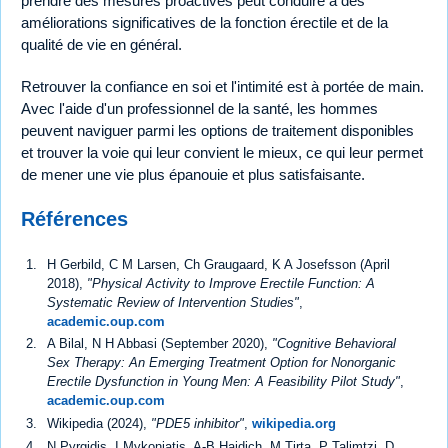
prendre des mesures proactives peut conduire à des
améliorations significatives de la fonction érectile et de la
qualité de vie en général.
Retrouver la confiance en soi et l'intimité est à portée de main.
Avec l'aide d'un professionnel de la santé, les hommes
peuvent naviguer parmi les options de traitement disponibles
et trouver la voie qui leur convient le mieux, ce qui leur permet
de mener une vie plus épanouie et plus satisfaisante.
Références
H Gerbild, C M Larsen, Ch Graugaard, K A Josefsson (April
2018),
"Physical Activity to Improve Erectile Function: A
Systematic Review of Intervention Studies"
,
academic.oup.com
A Bilal, N H Abbasi (September 2020),
"Cognitive Behavioral
Sex Therapy: An Emerging Treatment Option for Nonorganic
Erectile Dysfunction in Young Men: A Feasibility Pilot Study"
,
academic.oup.com
Wikipedia (2024),
"PDE5 inhibitor"
,
wikipedia.org
N Pyrgidis, I Mykoniatis, A-B Haidich, M Tirta, P Talimtzi, D