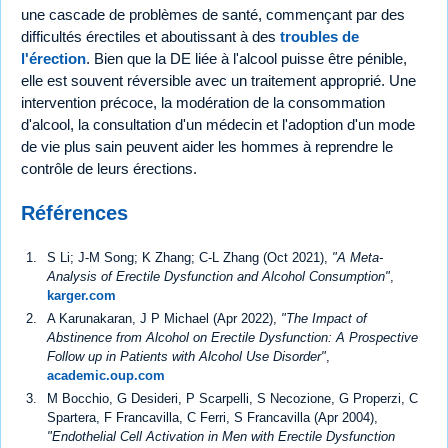
une cascade de problèmes de santé, commençant par des
difficultés érectiles et aboutissant à des
troubles de
l'érection
. Bien que la DE liée à l'alcool puisse être pénible,
elle est souvent réversible avec un traitement approprié. Une
intervention précoce, la modération de la consommation
d'alcool, la consultation d'un médecin et l'adoption d'un mode
de vie plus sain peuvent aider les hommes à reprendre le
contrôle de leurs érections.
Références
S Li; J-M Song; K Zhang; C-L Zhang (Oct 2021),
"A Meta-
Analysis of Erectile Dysfunction and Alcohol Consumption"
,
karger.com
A Karunakaran, J P Michael (Apr 2022),
"The Impact of
Abstinence from Alcohol on Erectile Dysfunction: A Prospective
Follow up in Patients with Alcohol Use Disorder"
,
academic.oup.com
M Bocchio, G Desideri, P Scarpelli, S Necozione, G Properzi, C
Spartera, F Francavilla, C Ferri, S Francavilla (Apr 2004),
"Endothelial Cell Activation in Men with Erectile Dysfunction