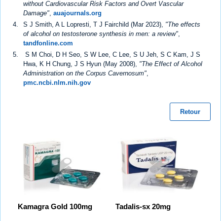
without Cardiovascular Risk Factors and Overt Vascular
Damage"
,
auajournals.org
S J Smith, A L Lopresti, T J Fairchild (Mar 2023),
"The effects
of alcohol on testosterone synthesis in men: a review"
,
tandfonline.com
S M Choi, D H Seo, S W Lee, C Lee, S U Jeh, S C Kam, J S
Hwa, K H Chung, J S Hyun (May 2008),
"The Effect of Alcohol
Administration on the Corpus Cavernosum"
,
pmc.ncbi.nlm.nih.gov
Retour
Kamagra Gold 100mg
Tadalis-sx 20mg