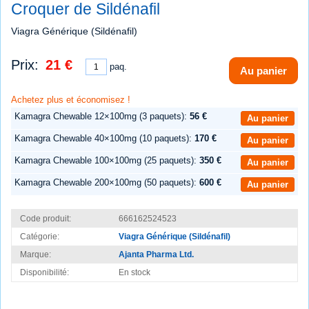
Croquer de Sildénafil
Viagra Générique (Sildénafil)
Prix:
21 €
paq.
Au panier
Achetez plus et économisez !
Kamagra Chewable 12×100mg (3 paquets):
56 €
Au panier
Kamagra Chewable 40×100mg (10 paquets):
170 €
Au panier
Kamagra Chewable 100×100mg (25 paquets):
350 €
Au panier
Kamagra Chewable 200×100mg (50 paquets):
600 €
Au panier
Code produit:
666162524523
Catégorie:
Viagra Générique (Sildénafil)
Marque:
Ajanta Pharma Ltd.
Disponibilité:
En stock