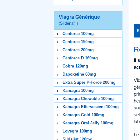
Viagra Générique
(Sildénafil)
R
Cenforce 100mg
Cenforce 150mg
R
Cenforce 200mg
Cenforce D 160mg
Il
Cobra 120mg
ac
Dapoxetine 60mg
Vid
Extra Super P-Force 200mg
gé
Kamagra 100mg
pri
Kamagra Chewable 100mg
heu
Kamagra Effervescent 100mg
sou
sel
Kamagra Gold 100mg
lab
Kamagra Oral Jelly 100mg
Lovegra 100mg
Le 
Sildalist 120mg