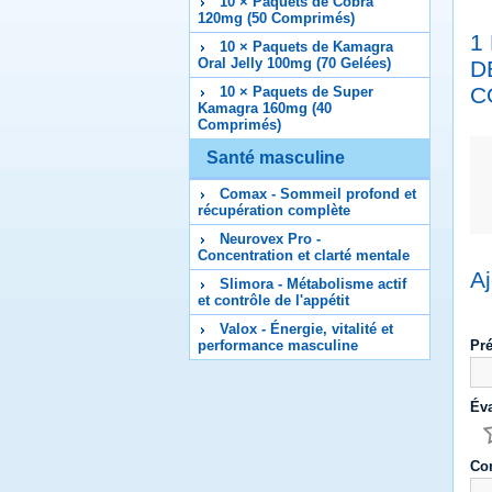
10 × Paquets de Cobra
120mg (50 Comprimés)
1
10 × Paquets de Kamagra
Oral Jelly 100mg (70 Gelées)
D
C
10 × Paquets de Super
Kamagra 160mg (40
Comprimés)
Santé masculine
Comax - Sommeil profond et
récupération complète
Neurovex Pro -
Concentration et clarté mentale
Aj
Slimora - Métabolisme actif
et contrôle de l'appétit
Valox - Énergie, vitalité et
Pr
performance masculine
Éva
Co