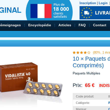
Inscription
|
Login
Témoignages
|
Encyclopédie
|
Articles
|
FAQ
|
Contact
(80%,
1
éva
10 × Paquets d
Comprimés)
Paquets Multiples
Prix:
65 €
INDI
Code produit:
8
Catégorie:
P
Marque:
C