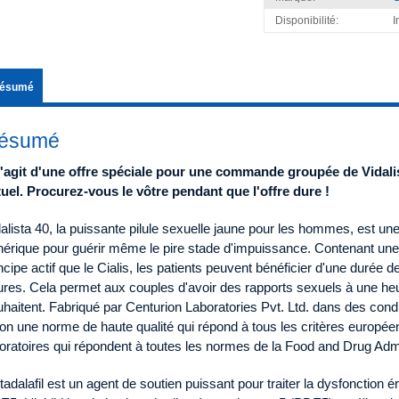
Disponibilité:
I
ésumé
ésumé
 s'agit d'une offre spéciale pour une commande groupée de Vidali
tuel. Procurez-vous le vôtre pendant que l'offre dure !
alista 40, la puissante pilule sexuelle jaune pour les hommes, est un
nérique pour guérir même le pire stade d'impuissance. Contenant u
ncipe actif que le Cialis, les patients peuvent bénéficier d'une durée
res. Cela permet aux couples d'avoir des rapports sexuels à une heur
haitent. Fabriqué par Centurion Laboratories Pvt. Ltd. dans des condit
on une norme de haute qualité qui répond à tous les critères européen
oratoires qui répondent à toutes les normes de la Food and Drug Adm
tadalafil est un agent de soutien puissant pour traiter la dysfonction érec