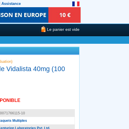
|
Assistance
Le panier est vide
luation)
e Vidalista 40mg (100
SPONIBLE
0071766115-10
aquets Multiples
enturion Laboratories Pvt. Ltd.