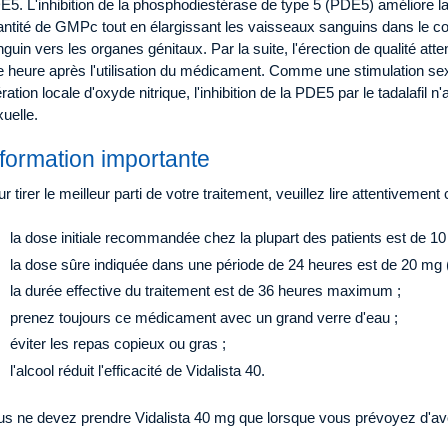
5. L'inhibition de la phosphodiestérase de type 5 (PDE5) améliore la
antité de GMPc tout en élargissant les vaisseaux sanguins dans le co
guin vers les organes génitaux. Par la suite, l'érection de qualité att
 heure après l'utilisation du médicament. Comme une stimulation sex
ération locale d'oxyde nitrique, l'inhibition de la PDE5 par le tadalafil 
uelle.
nformation importante
r tirer le meilleur parti de votre traitement, veuillez lire attentivement c
la dose initiale recommandée chez la plupart des patients est de 10
la dose sûre indiquée dans une période de 24 heures est de 20 mg 
la durée effective du traitement est de 36 heures maximum ;
prenez toujours ce médicament avec un grand verre d'eau ;
éviter les repas copieux ou gras ;
l'alcool réduit l'efficacité de Vidalista 40.
us ne devez prendre Vidalista 40 mg que lorsque vous prévoyez d'avo