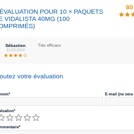
80
 ÉVALUATION POUR 10 × PAQUETS
E VIDALISTA 40MG (100
OMPRIMÉS)
Sébastien
Très efficace
12.03.2024
outez votre évaluation
énom*
E-mail (ne sera
luation*
mmentaire*