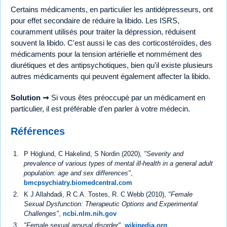
Certains médicaments, en particulier les antidépresseurs, ont
pour effet secondaire de réduire la libido. Les ISRS,
couramment utilisés pour traiter la dépression, réduisent
souvent la libido. C'est aussi le cas des corticostéroïdes, des
médicaments pour la tension artérielle et nommément des
diurétiques et des antipsychotiques, bien qu'il existe plusieurs
autres médicaments qui peuvent également affecter la libido.
Solution ➞
Si vous êtes préoccupé par un médicament en
particulier, il est préférable d'en parler à votre médecin.
Références
P Höglund, C Hakelind, S Nordin (2020),
"Severity and
prevalence of various types of mental ill-health in a general adult
population: age and sex differences"
,
bmcpsychiatry.biomedcentral.com
K J Allahdadi, R C.A. Tostes, R. C Webb (2010),
"Female
Sexual Dysfunction: Therapeutic Options and Experimental
Challenges"
,
ncbi.nlm.nih.gov
"Female sexual arousal disorder"
,
wikipedia.org