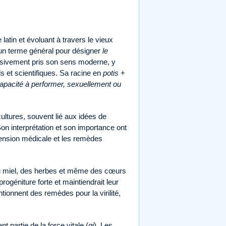
latin et évoluant à travers le vieux
 un terme général pour désigner
le
gressivement pris son sens moderne, y
s et scientifiques. Sa racine en
potis
+
capacité à performer, sexuellement ou
ultures, souvent lié aux idées de
 Son interprétation et son importance ont
hension médicale et les remèdes
du miel, des herbes et même des cœurs
progéniture forte et maintiendrait leur
tionnent des remèdes pour la virilité,
 partie de la force vitale (
qi
). Les