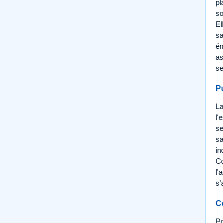
pl
so
El
sa
ém
as
se
P
La
l'
se
sa
in
Co
l'
s'
C
Po