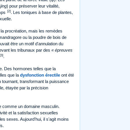
(
jing
) pour préserver leur vitalité,
[2]
emps
. Les toniques à base de plantes,
xuelle.
 la procréation, mais les remèdes
e mandragore ou la poudre de bois de
uvait être un motif d'annulation du
devant les tribunaux par des
« épreuves
[3]
.
e. Des hormones telles que la
lles que la
dysfonction érectile
ont été
 tournant, transformant la puissance
e, étayée par la précision
rée comme un domaine masculin.
ité et la satisfaction sexuelles
es sexes. Aujourd'hui, il s'agit moins
ls.