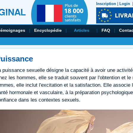
Inscription
|
Login
Témoignages
|
Encyclopédie
|
Articles
|
FAQ
|
Contac
uissance
 puissance sexuelle désigne la capacité à avoir une activité
ez les hommes, elle se traduit souvent par l'obtention et le 
mmes, elle inclut l'excitation et la satisfaction. Elle associe
nté hormonale et vasculaire, à la préparation psychologique, re
onfiance dans les contextes sexuels.