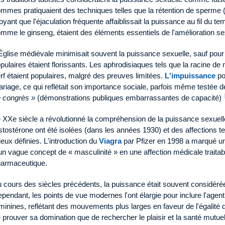
mmes pratiquaient des techniques telles que la rétention de sperme 
oyant que l'éjaculation fréquente affaiblissait la puissance au fil du t
mme le ginseng, étaient des éléments essentiels de l'amélioration se
Église médiévale minimisait souvent la puissance sexuelle, sauf pour
pulaires étaient florissants. Les aphrodisiaques tels que la racine d
rf étaient populaires, malgré des preuves limitées.
L'impuissance
po
riage, ce qui reflétait son importance sociale, parfois même testée 
 congrès »
(démonstrations publiques embarrassantes de capacité)
 XXe siècle a révolutionné la compréhension de la puissance sexuell
stostérone ont été isolées (dans les années 1930) et des affections te
eux définies. L'introduction du
Viagra
par Pfizer en 1998 a marqué un
un vague concept de « masculinité » en une affection médicale traitabl
armaceutique.
 cours des siècles précédents, la puissance était souvent considé
pendant, les points de vue modernes l'ont élargie pour inclure l'agentiv
minines, reflétant des mouvements plus larges en faveur de l'égalité d
 prouver sa domination que de rechercher le plaisir et la santé mutue