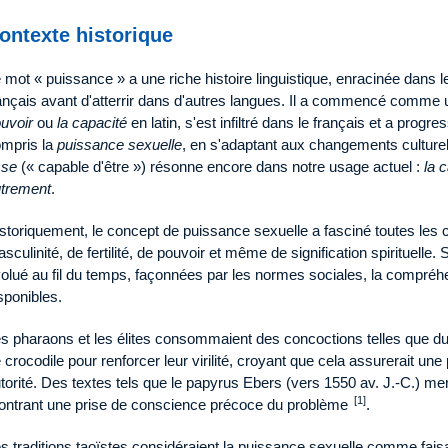
ontexte historique
 mot « puissance » a une riche histoire linguistique, enracinée dans le 
ançais avant d'atterrir dans d'autres langues. Il a commencé comme
uvoir
ou
la capacité
en latin, s'est infiltré dans le français et a pro
mpris la
puissance sexuelle
, en s'adaptant aux changements culturel
sse
(« capable d'être ») résonne encore dans notre usage actuel :
la 
trement
.
storiquement, le concept de puissance sexuelle a fasciné toutes les c
sculinité, de fertilité, de pouvoir et même de signification spirituelle.
olué au fil du temps, façonnées par les normes sociales, la compré
sponibles.
s pharaons et les élites consommaient des concoctions telles que 
 crocodile pour renforcer leur virilité, croyant que cela assurerait une 
torité. Des textes tels que le papyrus Ebers (vers 1550 av. J.-C.) men
[1]
ntrant une prise de conscience précoce du problème
.
s traditions taoïstes considéraient la puissance sexuelle comme faisant