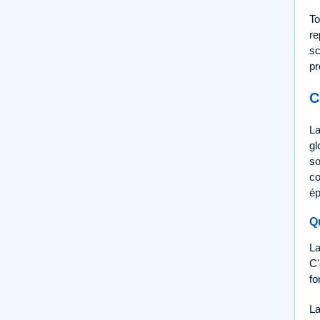
To
re
sc
pr
C
La
gl
so
co
ép
Q
La
C'
fo
La