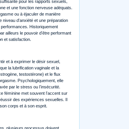
suffisante pour les rapports sexuels,
one et une fonction nerveuse adéquats.
l'orgasme ou à éjaculer de manière
ble niveau d'anxiété et une préparation
es performances. Historiquement
par ailleurs le pouvoir d'être performant
n et satisfaction.
ir et à exprimer le désir sexuel,
 que la lubrification vaginale et la
strogène, testostérone) et le flux
 orgasme. Psychologiquement, elle
avée par le stress ou l'insécurité.
ce féminine met souvent l'accent sur
e réussir des expériences sexuelles. Il
 son corps et à son esprit.
les, plusieurs processus doivent