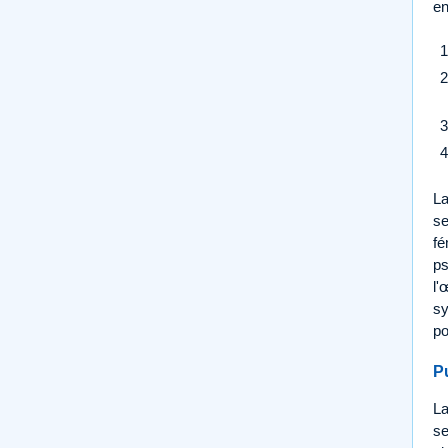
en
La
se
fé
ps
l'
sy
po
P
La
se