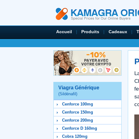
Accueil
|
Produits
|
Cadeaux
|
P
La
Ch
Viagra Générique
fe
(Sildénafil)
sa
c
Cenforce 100mg
Cenforce 150mg
Cenforce 200mg
Cenforce D 160mg
Cobra 120mg