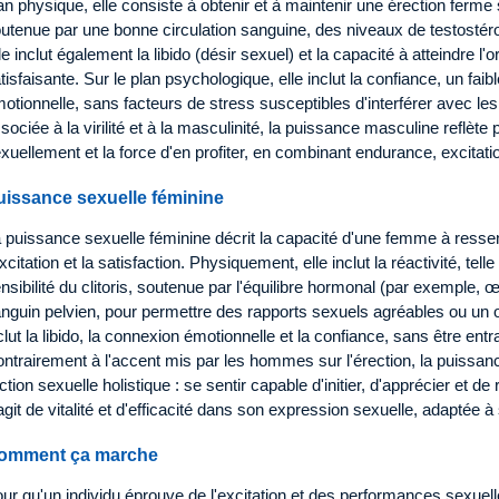
an physique, elle consiste à obtenir et à maintenir une érection ferme 
utenue par une bonne circulation sanguine, des niveaux de testostér
le inclut également la libido (désir sexuel) et la capacité à atteindre 
tisfaisante. Sur le plan psychologique, elle inclut la confiance, un fai
otionnelle, sans facteurs de stress susceptibles d'interférer avec l
sociée à la virilité et à la masculinité, la puissance masculine reflète 
xuellement et la force d'en profiter, en combinant endurance, excitatio
uissance sexuelle féminine
 puissance sexuelle féminine décrit la capacité d'une femme à ressent
excitation et la satisfaction. Physiquement, elle inclut la réactivité, telle
nsibilité du clitoris, soutenue par l'équilibre hormonal (par exemple, œ
nguin pelvien, pour permettre des rapports sexuels agréables ou un
clut la libido, la connexion émotionnelle et la confiance, sans être entr
ntrairement à l'accent mis par les hommes sur l'érection, la puissan
action sexuelle holistique : se sentir capable d'initier, d'apprécier et d
agit de vitalité et d'efficacité dans son expression sexuelle, adaptée à
omment ça marche
ur qu'un individu éprouve de l'excitation et des performances sexuel