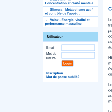
Concentration et clarté mentale
C
Slimora - Métabolisme actif
et contrôle de l'appétit
Le
Valox - Énergie, vitalité et
performance masculine
fr
po
co
Utilisateur
e
au
Email:
Mot de
passe:
Hi
ma
év
Inscription
di
Mot de passe oublié?
Le
de
au
mo
Le