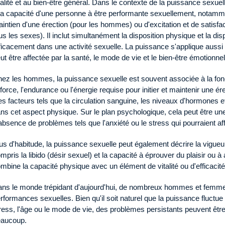
talité et au bien-être général. Dans le contexte de la puissance sexuel
la capacité d'une personne à être performante sexuellement, notamme
intien d'une érection (pour les hommes) ou d'excitation et de satisfa
us les sexes). Il inclut simultanément la disposition physique et la d
ficacement dans une activité sexuelle. La puissance s'applique aus
ut être affectée par la santé, le mode de vie et le bien-être émotionnel
ez les hommes, la puissance sexuelle est souvent associée à la fonction
 force, l'endurance ou l'énergie requise pour initier et maintenir une 
s facteurs tels que la circulation sanguine, les niveaux d'hormones et
ns cet aspect physique. Sur le plan psychologique, cela peut être une
absence de problèmes tels que l'anxiété ou le stress qui pourraient a
us d'habitude, la puissance sexuelle peut également décrire la vigueur
mpris la libido (désir sexuel) et la capacité à éprouver du plaisir ou à
mbine la capacité physique avec un élément de vitalité ou d'efficacit
ns le monde trépidant d'aujourd'hui, de nombreux hommes et femmes 
rformances sexuelles. Bien qu'il soit naturel que la puissance fluctue 
ress, l'âge ou le mode de vie, des problèmes persistants peuvent êtr
eaucoup.