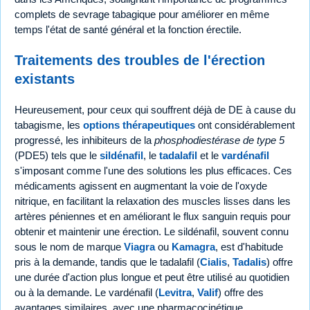
complets de sevrage tabagique pour améliorer en même
temps l'état de santé général et la fonction érectile.
Traitements des troubles de l'érection
existants
Heureusement, pour ceux qui souffrent déjà de DE à cause du
tabagisme, les
options thérapeutiques
ont considérablement
progressé, les inhibiteurs de la
phosphodiestérase de type 5
(PDE5) tels que le
sildénafil
, le
tadalafil
et le
vardénafil
s'imposant comme l'une des solutions les plus efficaces. Ces
médicaments agissent en augmentant la voie de l'oxyde
nitrique, en facilitant la relaxation des muscles lisses dans les
artères péniennes et en améliorant le flux sanguin requis pour
obtenir et maintenir une érection. Le sildénafil, souvent connu
sous le nom de marque
Viagra
ou
Kamagra
, est d'habitude
pris à la demande, tandis que le tadalafil (
Cialis
,
Tadalis
) offre
une durée d'action plus longue et peut être utilisé au quotidien
ou à la demande. Le vardénafil (
Levitra
,
Valif
) offre des
avantages similaires, avec une pharmacocinétique