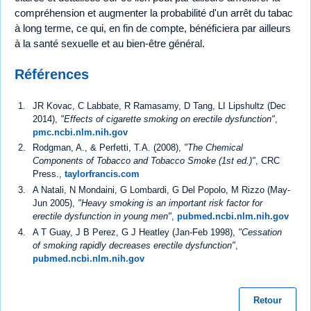
compréhension et augmenter la probabilité d'un arrêt du tabac
à long terme, ce qui, en fin de compte, bénéficiera par ailleurs
à la santé sexuelle et au bien-être général.
Références
JR Kovac, C Labbate, R Ramasamy, D Tang, LI Lipshultz (Dec
2014),
"Effects of cigarette smoking on erectile dysfunction"
,
pmc.ncbi.nlm.nih.gov
Rodgman, A., & Perfetti, T.A. (2008),
"The Chemical
Components of Tobacco and Tobacco Smoke (1st ed.)"
, CRC
Press.,
taylorfrancis.com
A Natali, N Mondaini, G Lombardi, G Del Popolo, M Rizzo (May-
Jun 2005),
"Heavy smoking is an important risk factor for
erectile dysfunction in young men"
,
pubmed.ncbi.nlm.nih.gov
A T Guay, J B Perez, G J Heatley (Jan-Feb 1998),
"Cessation
of smoking rapidly decreases erectile dysfunction"
,
pubmed.ncbi.nlm.nih.gov
Retour