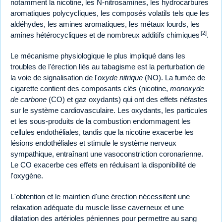
notamment la nicotine, les N-nitrosamines, les hydrocarbures
aromatiques polycycliques, les composés volatils tels que les
aldéhydes, les amines aromatiques, les métaux lourds, les
[2]
amines hétérocycliques et de nombreux additifs chimiques
.
Le mécanisme physiologique le plus impliqué dans les
troubles de l'érection liés au tabagisme est la perturbation de
la voie de signalisation de l'
oxyde nitrique
(NO). La fumée de
cigarette contient des composants clés (nicotine,
monoxyde
de carbone
(CO) et gaz oxydants) qui ont des effets néfastes
sur le système cardiovasculaire. Les oxydants, les particules
et les sous-produits de la combustion endommagent les
cellules endothéliales, tandis que la nicotine exacerbe les
lésions endothéliales et stimule le système nerveux
sympathique, entraînant une vasoconstriction coronarienne.
Le CO exacerbe ces effets en réduisant la disponibilité de
l'oxygène.
L'obtention et le maintien d'une érection nécessitent une
relaxation adéquate du muscle lisse caverneux et une
dilatation des artérioles péniennes pour permettre au sang