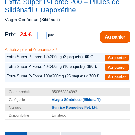
Extra Super P-Force 200 – Pilules de
Sildénafil + Dapoxétine
Viagra Générique (Sildénafil)
Prix:
24 €
paq.
Au panier
Achetez plus et économisez !
Extra Super P-Force 12×200mg (3 paquets):
60 €
Au panier
Extra Super P-Force 40×200mg (10 paquets):
180 €
Au panier
Extra Super P-Force 100×200mg (25 paquets):
300 €
Au panier
Code produit:
850853834893
Catégorie:
Viagra Générique (Sildénafil)
Marque:
Sunrise Remedies Pvt. Ltd.
Disponibilité:
En stock