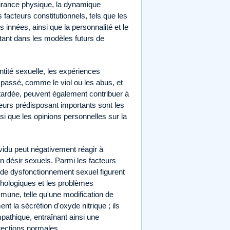
ttirance physique, la dynamique
s facteurs constitutionnels, tels que les
innées, ainsi que la personnalité et le
tant dans les modèles futurs de
tité sexuelle, les expériences
passé, comme le viol ou les abus, et
tardée, peuvent également contribuer à
teurs prédisposant importants sont les
insi que les opinions personnelles sur la
vidu peut négativement réagir à
on désir sexuels. Parmi les facteurs
 de dysfonctionnement sexuel figurent
ychologiques et les problèmes
mune, telle qu'une modification de
t la sécrétion d'oxyde nitrique ; ils
athique, entraînant ainsi une
rections normales.