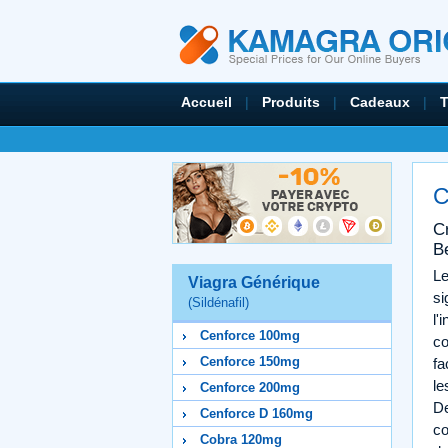
Accueil
|
Produits
|
Cadeaux
|
C
Cr
B
Le
Viagra Générique
si
(Sildénafil)
l'
Cenforce 100mg
c
Cenforce 150mg
fa
le
Cenforce 200mg
De
Cenforce D 160mg
co
Cobra 120mg