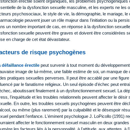
sfonction érectile soient organiques, les problèmes psychogéniques c
sentielle de la dysfonction sexuelle masculine, et les experts ne les
cteurs psychosociaux, le style de vie, la démographie, le mariage, le 
armacologie peuvent jouer un rôle majeur dans l'initiation ou la persi
ns un nombre important de cas, en réponse à la dysfonction sexuelle.
sfonction sexuelle peuvent être graves et doivent être considérées s
ise en charge de cet état dévastateur.
acteurs de risque psychogènes
 défaillance érectile
peut survenir à tout moment du développement 
uvaise image de lui-même, une faible estime de soi, un manque de con
des pratiques sexuelles perverses. Il peut être accablé par une figur
fluencé par le fanatisme religieux. Un seul épisode d'échec peut entraî
échec, aboutissant finalement à un dysfonctionnement sexuel. La dépres
ress, l'inquiétude et les troubles relationnels peuvent affecter le dési
xuelle. En outre, les troubles sexuels psychogènes peuvent être déc
alcool, ou même (plus rarement) par la culpabilité et le désespoir ré
xuel pendant l'enfance. L'éminent psychologue J. LoPicollo (1991) 
urraient affecter le fonctionnement sexuel masculin en deux grandes 
umère les facteurs liés à la personnalité, à l'attitude, aux attentes, à