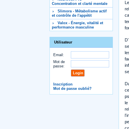
Le
Concentration et clarté mentale
re
Slimora - Métabolisme actif
ca
et contrôle de l'appétit
te
Valox - Énergie, vitalité et
performance masculine
fo
D'
Utilisateur
se
le
Email:
fa
Mot de
in
passe:
se
Da
Inscription
Mot de passe oublié?
ce
ps
le
re
l'
pe
co