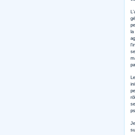
L'
gé
pe
la
ag
l'
se
ma
pa
Le
in
pe
rô
se
ps
Je
su