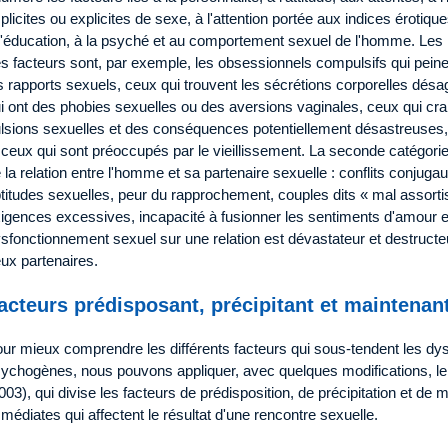
plicites ou explicites de sexe, à l'attention portée aux indices érotique
l'éducation, à la psyché et au comportement sexuel de l'homme. Les 
s facteurs sont, par exemple, les obsessionnels compulsifs qui pein
s rapports sexuels, ceux qui trouvent les sécrétions corporelles dé
i ont des phobies sexuelles ou des aversions vaginales, ceux qui cra
lsions sexuelles et des conséquences potentiellement désastreuses, 
 ceux qui sont préoccupés par le vieillissement. La seconde catégorie
 la relation entre l'homme et sa partenaire sexuelle : conflits conjuga
titudes sexuelles, peur du rapprochement, couples dits « mal assorti
igences excessives, incapacité à fusionner les sentiments d'amour et 
sfonctionnement sexuel sur une relation est dévastateur et destructeu
ux partenaires.
acteurs prédisposant, précipitant et maintenan
ur mieux comprendre les différents facteurs qui sous-tendent les d
ychogènes, nous pouvons appliquer, avec quelques modifications, le
003), qui divise les facteurs de prédisposition, de précipitation et de
médiates qui affectent le résultat d'une rencontre sexuelle.