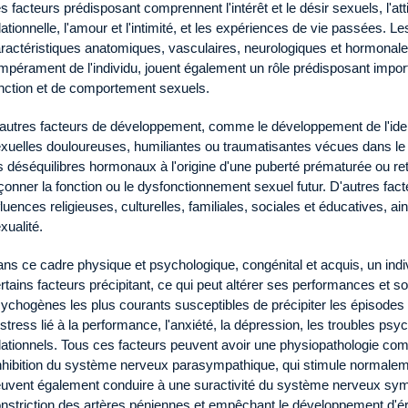
s facteurs prédisposant comprennent l'intérêt et le désir sexuels, l'a
lationnelle, l'amour et l'intimité, et les expériences de vie passées. Le
ractéristiques anatomiques, vasculaires, neurologiques et hormonales 
mpérament de l'individu, jouent également un rôle prédisposant impor
nction et de comportement sexuels.
autres facteurs de développement, comme le développement de l'iden
xuelles douloureuses, humiliantes ou traumatisantes vécues dans le 
s déséquilibres hormonaux à l'origine d'une puberté prématurée ou re
çonner la fonction ou le dysfonctionnement sexuel futur. D'autres fac
fluences religieuses, culturelles, familiales, sociales et éducatives, a
xualité.
ns ce cadre physique et psychologique, congénital et acquis, un indi
rtains facteurs précipitant, ce qui peut altérer ses performances et s
ychogènes les plus courants susceptibles de précipiter les épisodes
 stress lié à la performance, l'anxiété, la dépression, les troubles ps
lationnels. Tous ces facteurs peuvent avoir une physiopathologie com
inhibition du système nerveux parasympathique, qui stimule normalemen
uvent également conduire à une suractivité du système nerveux symp
nstriction des artères péniennes et empêchant le développement d'é