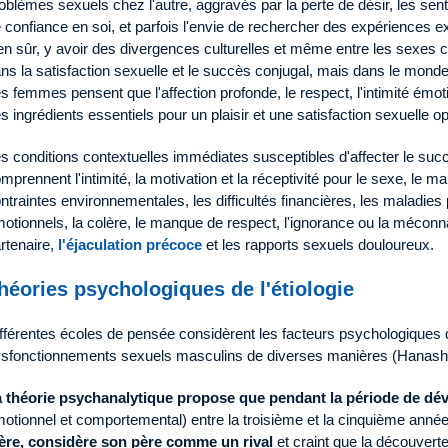
oblèmes sexuels chez l'autre, aggravés par la perte de désir, les senti
 confiance en soi, et parfois l'envie de rechercher des expériences ext
en sûr, y avoir des divergences culturelles et même entre les sexes 
ns la satisfaction sexuelle et le succès conjugal, mais dans le mond
s femmes pensent que l'affection profonde, le respect, l'intimité émo
s ingrédients essentiels pour un plaisir et une satisfaction sexuelle o
s conditions contextuelles immédiates susceptibles d'affecter le suc
mprennent l'intimité, la motivation et la réceptivité pour le sexe, le
ntraintes environnementales, les difficultés financières, les maladie
otionnels, la colère, le manque de respect, l'ignorance ou la mécon
rtenaire,
l'éjaculation précoce
et les rapports sexuels douloureux.
héories psychologiques de l'étiologie
fférentes écoles de pensée considèrent les facteurs psychologiques 
sfonctionnements sexuels masculins de diverses manières (Hanash e
 théorie psychanalytique propose que pendant la période de d
otionnel et comportemental) entre la troisième et la cinquième année
re, considère son père comme un rival
et craint que la découvert