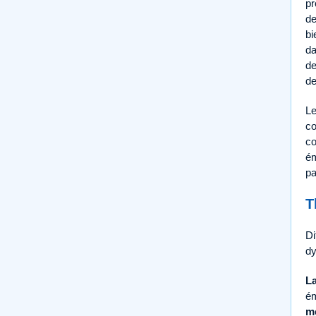
pr
de
bi
da
de
de
Le
co
co
ém
pa
T
Di
dy
La
ém
mè