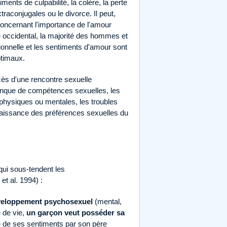
ments de culpabilité, la colère, la perte
raconjugales ou le divorce. Il peut,
concernant l'importance de l'amour
e occidental, la majorité des hommes et
tionnelle et les sentiments d'amour sont
ptimaux.
cès d'une rencontre sexuelle
 manque de compétences sexuelles, les
s physiques ou mentales, les troubles
naissance des préférences sexuelles du
qui sous-tendent les
t al. 1994) :
éveloppement psychosexuel
(mental,
 de vie,
un garçon veut posséder sa
e de ses sentiments par son père