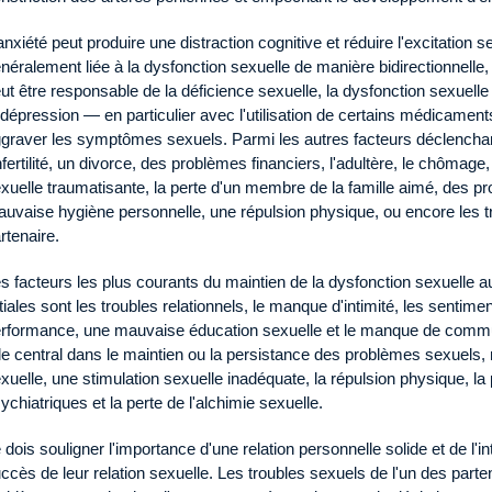
anxiété peut produire une distraction cognitive et réduire l'excitation 
néralement liée à la dysfonction sexuelle de manière bidirectionnelle, 
ut être responsable de la déficience sexuelle, la dysfonction sexuel
 dépression — en particulier avec l'utilisation de certains médicamen
graver les symptômes sexuels. Parmi les autres facteurs déclencha
infertilité, un divorce, des problèmes financiers, l'adultère, le chôma
xuelle traumatisante, la perte d'un membre de la famille aimé, des pr
uvaise hygiène personnelle, une répulsion physique, ou encore les tr
rtenaire.
s facteurs les plus courants du maintien de la dysfonction sexuelle 
itiales sont les troubles relationnels, le manque d'intimité, les sentimen
rformance, une mauvaise éducation sexuelle et le manque de commun
le central dans le maintien ou la persistance des problèmes sexuel
xuelle, une stimulation sexuelle inadéquate, la répulsion physique, la p
ychiatriques et la perte de l'alchimie sexuelle.
 dois souligner l'importance d'une relation personnelle solide et de l'in
ccès de leur relation sexuelle. Les troubles sexuels de l'un des par