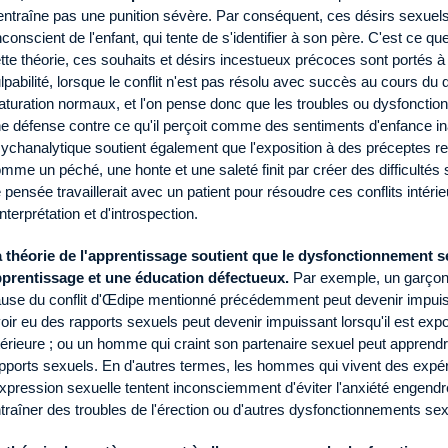
entraîne pas une punition sévère. Par conséquent, ces désirs sexuel
inconscient de l'enfant, qui tente de s'identifier à son père. C'est ce qu
tte théorie, ces souhaits et désirs incestueux précoces sont portés à
lpabilité, lorsque le conflit n'est pas résolu avec succès au cours d
turation normaux, et l'on pense donc que les troubles ou dysfonct
e défense contre ce qu'il perçoit comme des sentiments d'enfance in
ychanalytique soutient également que l'exposition à des préceptes rel
mme un péché, une honte et une saleté finit par créer des difficultés
 pensée travaillerait avec un patient pour résoudre ces conflits intérie
interprétation et d'introspection.
 théorie de l'apprentissage soutient que le dysfonctionnement s
prentissage et une éducation défectueux.
Par exemple, un garçon q
use du conflit d'Œdipe mentionné précédemment peut devenir impuiss
oir eu des rapports sexuels peut devenir impuissant lorsqu'il est ex
térieure ; ou un homme qui craint son partenaire sexuel peut apprendre
pports sexuels. En d'autres termes, les hommes qui vivent des expé
expression sexuelle tentent inconsciemment d'éviter l'anxiété engend
traîner des troubles de l'érection ou d'autres dysfonctionnements sex