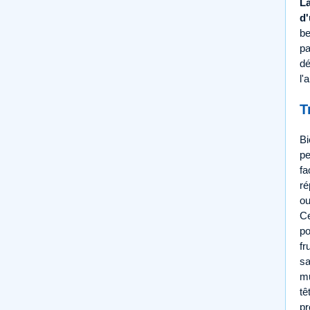
La
d'
be
pa
dé
l'
T
Bi
pe
fa
ré
ou
Ce
po
fr
sa
mu
tê
pr