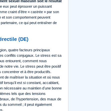
ent sexuel masculin soit le résultat
re eux peut éprouver un puissant
femme craint d'être « castrée » par son
tude et son comportement peuvent
 partenaire, ce qui peut entraîner de
rectile (DE)
gion, quatre facteurs principaux
 les conflits conjugaux. Le stress est sa
nous entourent, comment nous
notre vie. Le stress peut être positif
 concentrer et à être productifs.
t de maîtriser la situation et où nous
f lorsqu'il est si constant, accablant,
tion nécessaire au maintien d'une bonne
blèmes tels que des tensions
braux, de l'hypertension, des maux de
s du sommeil ; il peut également
s.