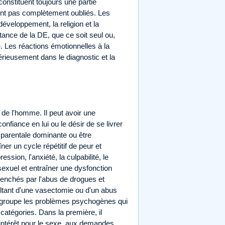
onstituent toujours une partie
 ont pas complètement oubliés. Les
développement, la religion et la
stance de la DE, que ce soit seul ou,
 Les réactions émotionnelles à la
érieusement dans le diagnostic et la
de l'homme. Il peut avoir une
fiance en lui ou le désir de se livrer
e parentale dominante ou être
ner un cycle répétitif de peur et
sion, l'anxiété, la culpabilité, le
r sexuel et entraîner une dysfonction
lenchés par l'abus de drogues et
sultant d'une vasectomie ou d'un abus
regroupe les problèmes psychogènes qui
catégories. Dans la première, il
 l'intérêt pour le sexe, aux demandes