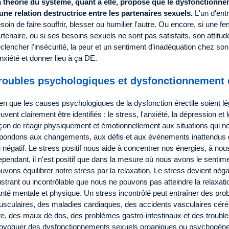
 théorie du système, quant à elle, propose que le dysfonctionnem
une relation destructrice entre les partenaires sexuels.
L'un d'ent
soin de faire souffrir, blesser ou humilier l'autre. Ou encore, si une 
rtenaire, ou si ses besoins sexuels ne sont pas satisfaits, son atti
clencher l'insécurité, la peur et un sentiment d'inadéquation chez son
anxiété et donner lieu à ça DE.
roubles psychologiques et dysfonctionnement é
en que les causes psychologiques de la dysfonction érectile soient lé
uvent clairement être identifiés : le stress, l'anxiété, la dépression et
çon de réagir physiquement et émotionnellement aux situations qui 
pondons aux changements, aux défis et aux événements inattendus de 
 négatif. Le stress positif nous aide à concentrer nos énergies, à nous
pendant, il n'est positif que dans la mesure où nous avons le sentimen
uvons équilibrer notre stress par la relaxation. Le stress devient négati
ustrant ou incontrôlable que nous ne pouvons pas atteindre la relaxa
nté mentale et physique. Un stress incontrôlé peut entraîner des pro
sculaires, des maladies cardiaques, des accidents vasculaires céré
te, des maux de dos, des problèmes gastro-intestinaux et des trouble
ovoquer des dysfonctionnements sexuels organiques ou psychogène