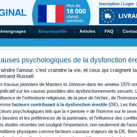
Inscription
|
Login
Témoignages
|
Encyclopédie
|
Articles
|
FAQ
|
Contac
auses psychologiques de la dysfonction ére
aindre l'amour, c'est craindre la vie, et ceux qui craignent l
ertrand Russell
s travaux pionniers de Masters et Johnson dans les années 1970 ont
gnificatif sur les causes possibles des dysfonctionnements sexuels. L
influence de l'orthodoxie religieuse, de la peur de l'échec, de l'homosex
omme
facteurs contribuant à la dysfonction érectile
(DE). Les théo
cteurs psychologiques tels que la « pensée » de l'homme sur le sexe, 
s besoins et les préférences de la partenaire, et l'influence des confli
s études récentes ont souligné l'importance, non seulement de l'anx
nditions physiques comme facteurs causaux majeurs de la DE. Bien 