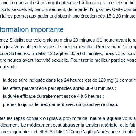
ond composant est un amplificateur de l'action du premier et son but 
ports sexuels et, par conséquent, de retarder l'orgasme. Cette combi
ilaires permet aux patients d'obtenir une érection dès 15 à 20 minut
nformation importante
nez Sildalist par voie orale au moins 20 minutes à 1 heure avant le r
du jus. Vous obtiendrez ainsi le meilleur résultat. Prenez max. 1 com
qu'à 36 heures. Sildalist 120 agit en 30 à 60 minutes, mais vous po
tre heures avant l'activité sexuelle. Pour tirer le meilleur parti de votr
qui suit :
la dose sûre indiquée dans les 24 heures est de 120 mg (1 comprim
les effets peuvent être perceptibles après 30-60 minutes ;
la durée efficace du traitement est de 4 à 6 heures ;
prenez toujours le médicament avec un grand verre d'eau.
tez les repas copieux ou gras à proximité de l'heure à laquelle vous av
icament. Le médicament peut abaisser la tension artérielle, et le fait
ore augmenter cet effet. Sildalist 120mg n'agit qu'après une stimulati