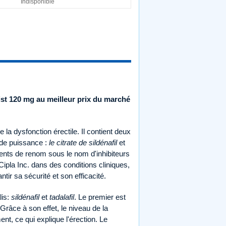
Indisponible
ist 120 mg au meilleur prix du marché
la dysfonction érectile. Il contient deux
s de puissance :
le citrate de sildénafil
et
nts de renom sous le nom d'inhibiteurs
Cipla Inc. dans des conditions cliniques,
tir sa sécurité et son efficacité.
lis:
sildénafil
et
tadalafil
. Le premier est
râce à son effet, le niveau de la
t, ce qui explique l'érection. Le