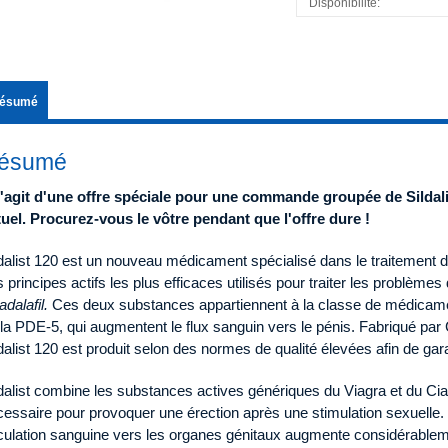
Disponibilité:
ésumé
ésumé
 s'agit d'une offre spéciale pour une commande groupée de Sildal
tuel. Procurez-vous le vôtre pendant que l'offre dure !
dalist 120 est un nouveau médicament spécialisé dans le traitement de 
 principes actifs les plus efficaces utilisés pour traiter les problème
tadalafil.
Ces deux substances appartiennent à la classe de médicame
la PDE-5, qui augmentent le flux sanguin vers le pénis. Fabriqué par 
dalist 120 est produit selon des normes de qualité élevées afin de garan
dalist combine les substances actives génériques du Viagra et du Cia
essaire pour provoquer une érection après une stimulation sexuelle. G
culation sanguine vers les organes génitaux augmente considérablemen