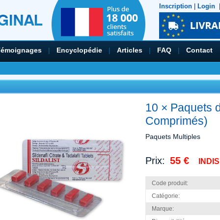
Inscription
|
Login
Témoignages
|
Encyclopédie
|
Articles
|
FAQ
|
Contact
10 × Paquets d
Comprimés)
Paquets Multiples
Prix:
55 €
INDI
Code produit:
Catégorie:
Marque: