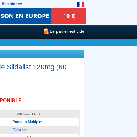
|
Assistance
Le panier est vide
e Sildalist 120mg (60
SPONIBLE
21200944114-10
Paquets Multiples
Cipla Inc.