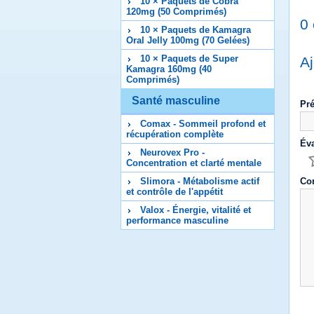
10 × Paquets de Cobra
120mg (50 Comprimés)
0
10 × Paquets de Kamagra
Oral Jelly 100mg (70 Gelées)
10 × Paquets de Super
Aj
Kamagra 160mg (40
Comprimés)
Santé masculine
Pr
Comax - Sommeil profond et
récupération complète
Éva
Neurovex Pro -
Concentration et clarté mentale
Slimora - Métabolisme actif
Co
et contrôle de l'appétit
Valox - Énergie, vitalité et
performance masculine