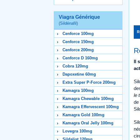
Viagra Générique
(Sildénafil)
R
Cenforce 100mg
Cenforce 150mg
R
Cenforce 200mg
Cenforce D 160mg
Il
Cobra 120mg
ac
Dapoxetine 60mg
Sil
Extra Super P-Force 200mg
des
Kamagra 100mg
le 
Kamagra Chewable 100mg
de 
Kamagra Effervescent 100mg
Sil
Kamagra Gold 100mg
Sil
Kamagra Oral Jelly 100mg
néc
Lovegra 100mg
cir
Sildalist 120mg