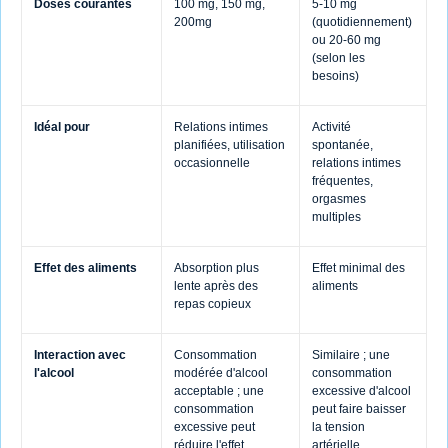
Doses courantes
100 mg, 150 mg,
5-10 mg
200mg
(quotidiennement)
ou 20-60 mg
(selon les
besoins)
Idéal pour
Relations intimes
Activité
planifiées, utilisation
spontanée,
occasionnelle
relations intimes
fréquentes,
orgasmes
multiples
Effet des aliments
Absorption plus
Effet minimal des
lente après des
aliments
repas copieux
Interaction avec
Consommation
Similaire ; une
l'alcool
modérée d'alcool
consommation
acceptable ; une
excessive d'alcool
consommation
peut faire baisser
excessive peut
la tension
réduire l'effet
artérielle