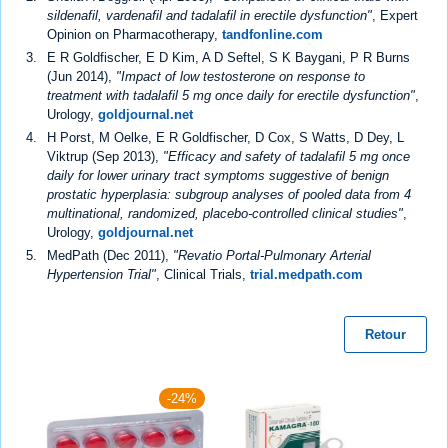
sildenafil, vardenafil and tadalafil in erectile dysfunction"
, Expert
Opinion on Pharmacotherapy,
tandfonline.com
E R Goldfischer, E D Kim, A D Seftel, S K Baygani, P R Burns
(Jun 2014),
"Impact of low testosterone on response to
treatment with tadalafil 5 mg once daily for erectile dysfunction"
,
Urology,
goldjournal.net
H Porst, M Oelke, E R Goldfischer, D Cox, S Watts, D Dey, L
Viktrup (Sep 2013),
"Efficacy and safety of tadalafil 5 mg once
daily for lower urinary tract symptoms suggestive of benign
prostatic hyperplasia: subgroup analyses of pooled data from 4
multinational, randomized, placebo-controlled clinical studies"
,
Urology,
goldjournal.net
MedPath (Dec 2011),
"Revatio Portal-Pulmonary Arterial
Hypertension Trial"
, Clinical Trials,
trial.medpath.com
Retour
-24%