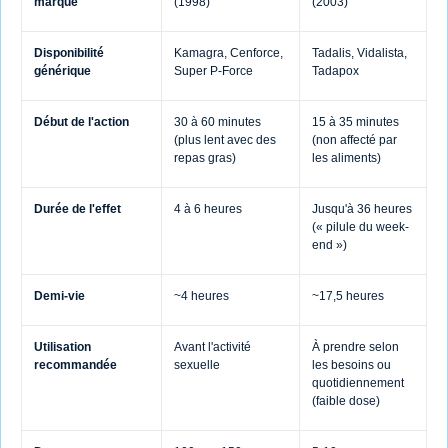
marque
(1998)
(2003)
Disponibilité
Kamagra, Cenforce,
Tadalis, Vidalista,
générique
Super P-Force
Tadapox
Début de l'action
30 à 60 minutes
15 à 35 minutes
(plus lent avec des
(non affecté par
repas gras)
les aliments)
Durée de l'effet
4 à 6 heures
Jusqu'à 36 heures
(« pilule du week-
end »)
Demi-vie
~4 heures
~17,5 heures
Utilisation
Avant l'activité
À prendre selon
recommandée
sexuelle
les besoins ou
quotidiennement
(faible dose)