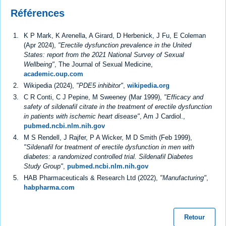
Références
K P Mark, K Arenella, A Girard, D Herbenick, J Fu, E Coleman
(Apr 2024),
"Erectile dysfunction prevalence in the United
States: report from the 2021 National Survey of Sexual
Wellbeing"
, The Journal of Sexual Medicine,
academic.oup.com
Wikipedia (2024),
"PDE5 inhibitor"
,
wikipedia.org
C R Conti, C J Pepine, M Sweeney (Mar 1999),
"Efficacy and
safety of sildenafil citrate in the treatment of erectile dysfunction
in patients with ischemic heart disease"
, Am J Cardiol.,
pubmed.ncbi.nlm.nih.gov
M S Rendell, J Rajfer, P A Wicker, M D Smith (Feb 1999),
"Sildenafil for treatment of erectile dysfunction in men with
diabetes: a randomized controlled trial. Sildenafil Diabetes
Study Group"
,
pubmed.ncbi.nlm.nih.gov
HAB Pharmaceuticals & Research Ltd (2022),
"Manufacturing"
,
habpharma.com
Retour