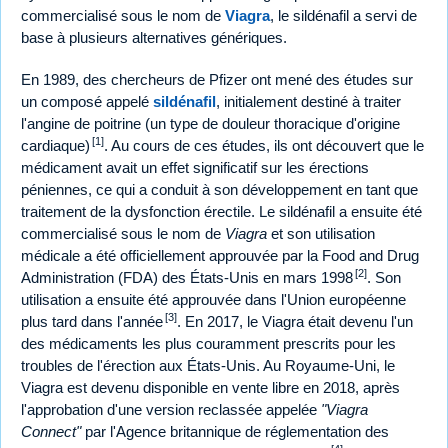
commercialisé sous le nom de
Viagra
, le sildénafil a servi de
base à plusieurs alternatives génériques.
En 1989, des chercheurs de Pfizer ont mené des études sur
un composé appelé
sildénafil
, initialement destiné à traiter
l'angine de poitrine (un type de douleur thoracique d'origine
[1]
cardiaque)
. Au cours de ces études, ils ont découvert que le
médicament avait un effet significatif sur les érections
péniennes, ce qui a conduit à son développement en tant que
traitement de la dysfonction érectile. Le sildénafil a ensuite été
commercialisé sous le nom de
Viagra
et son utilisation
médicale a été officiellement approuvée par la Food and Drug
[2]
Administration (FDA) des États-Unis en mars 1998
. Son
utilisation a ensuite été approuvée dans l'Union européenne
[3]
plus tard dans l'année
. En 2017, le Viagra était devenu l'un
des médicaments les plus couramment prescrits pour les
troubles de l'érection aux États-Unis. Au Royaume-Uni, le
Viagra est devenu disponible en vente libre en 2018, après
l'approbation d'une version reclassée appelée
"Viagra
Connect"
par l'Agence britannique de réglementation des