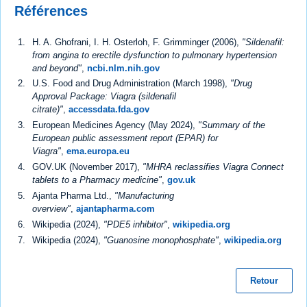
Références
H. A. Ghofrani, I. H. Osterloh, F. Grimminger (2006),
"Sildenafil:
from angina to erectile dysfunction to pulmonary hypertension
and beyond"
,
ncbi.nlm.nih.gov
U.S. Food and Drug Administration (March 1998),
"Drug
Approval Package: Viagra (sildenafil
citrate)"
,
accessdata.fda.gov
European Medicines Agency (May 2024),
"Summary of the
European public assessment report (EPAR) for
Viagra"
,
ema.europa.eu
GOV.UK (November 2017),
"MHRA reclassifies Viagra Connect
tablets to a Pharmacy medicine"
,
gov.uk
Ajanta Pharma Ltd.,
"Manufacturing
overview"
,
ajantapharma.com
Wikipedia (2024),
"PDE5 inhibitor"
,
wikipedia.org
Wikipedia (2024),
"Guanosine monophosphate"
,
wikipedia.org
Retour