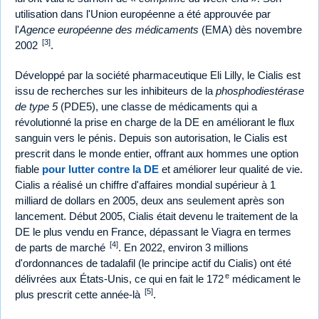
utilisation dans l'Union européenne a été approuvée par
l'
Agence européenne des médicaments
(EMA) dès novembre
[3]
2002
.
Développé par la société pharmaceutique Eli Lilly, le Cialis est
issu de recherches sur les inhibiteurs de la
phosphodiestérase
de type 5
(PDE5), une classe de médicaments qui a
révolutionné la prise en charge de la DE en améliorant le flux
sanguin vers le pénis. Depuis son autorisation, le Cialis est
prescrit dans le monde entier, offrant aux hommes une option
fiable
pour lutter contre la DE
et améliorer leur qualité de vie.
Cialis a réalisé un chiffre d'affaires mondial supérieur à 1
milliard de dollars en 2005, deux ans seulement après son
lancement. Début 2005, Cialis était devenu le traitement de la
DE le plus vendu en France, dépassant le Viagra en termes
[4]
de parts de marché
. En 2022, environ 3 millions
d'ordonnances de tadalafil (le principe actif du Cialis) ont été
e
délivrées aux États-Unis, ce qui en fait le 172
médicament le
[5]
plus prescrit cette année-là
.