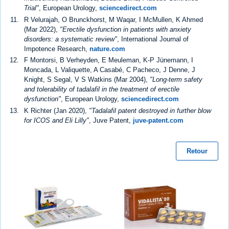
Trial"
, European Urology,
sciencedirect.com
R Velurajah, O Brunckhorst, M Waqar, I McMullen, K Ahmed
(Mar 2022),
"Erectile dysfunction in patients with anxiety
disorders: a systematic review"
, International Journal of
Impotence Research,
nature.com
F Montorsi, B Verheyden, E Meuleman, K-P Jünemann, I
Moncada, L Valiquette, A Casabé, C Pacheco, J Denne, J
Knight, S Segal, V S Watkins (Mar 2004),
"Long-term safety
and tolerability of tadalafil in the treatment of erectile
dysfunction"
, European Urology,
sciencedirect.com
K Richter (Jan 2020),
"Tadalafil patent destroyed in further blow
for ICOS and Eli Lilly"
, Juve Patent,
juve-patent.com
Retour