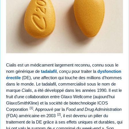
Cialis est un médicament largement reconnu, connu sous le
nom générique de
tadalafil
, conçu pour traiter la
dysfonction
érectile
(DE), une affection qui touche des millions d'hommes
dans le monde. Le tadalafil, commercialisé sous le nom de
marque
Cialis
, a été développé dans les années 1990. Il est le
fruit d'une collaboration entre Glaxo Wellcome (aujourd'hui
GlaxoSmithKline) et la société de biotechnologie ICOS
[1]
Corporation
. Approuvé par la
Food and Drug Administration
[2]
(FDA) américaine en 2003
, il est devenu un pilier du
traitement de la DE grâce à ses effets uniques et durables, qui
lui ont valu le surnom de
« comprimé du week-end »
. Son