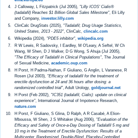
J Calloway, L Fitzpatrick (Jul 2005),
"Lilly ICOS' Cialis®
(tadalafil) Reaches $1 Billion Global Sales Milestone"
, Eli Lilly
and Company,
investor.lilly.com
ClinCalc DrugStats (2025),
"Tadalafil; Drug Usage Statistics,
United States, 2013 - 2022"
, ClinCalc,
clincalc.com
Wikipedia (2024),
"PDE5 inhibitor"
,
wikipedia.org
R W Lewis, R Sadovsky, I Eardley, M O'Leary, A Seftel, W Ch
Wang, W Shen, D J Walker, D G Wong, S Ahuja (Jul 2005),
"The Efficacy of Tadalafil in Clinical Populations"
, The Journal
of Sexual Medicine,
academic.oup.com
H Porst, H Padma-Nathan, F Giuliano, G Anglin, L Varanese, R
Rosen (Jul 2003),
"Efficacy of tadalafil for the treatment of
erectile dysfunction at 24 and 36 hours after dosing: a
randomized controlled trial"
, Adult Urology,
goldjournal.net
H Porst (Feb 2002),
"IC351 (tadalafil, Cialis): update on clinical
experience"
, International Journal of Impotence Research,
nature.com
H Porst, F Giuliano, S Glina, D Ralph, A R Casabé, A Elion-
Mboussa, W Shen, J S Whitaker (Aug 2006),
"Evaluation of the
Efficacy and Safety of Once-a-Day Dosing of Tadalafil 5 mg and
10 mg in the Treatment of Erectile Dysfunction: Results of a
Multicenter, Randomized, Double-Blind, Placebo-Controlled