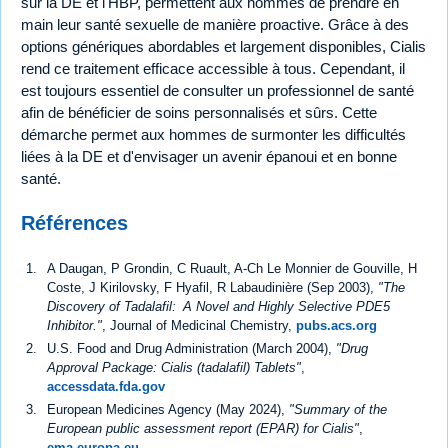
sur la DE et l'HBP, permettent aux hommes de prendre en
main leur santé sexuelle de manière proactive. Grâce à des
options génériques abordables et largement disponibles, Cialis
rend ce traitement efficace accessible à tous. Cependant, il
est toujours essentiel de consulter un professionnel de santé
afin de bénéficier de soins personnalisés et sûrs. Cette
démarche permet aux hommes de surmonter les difficultés
liées à la DE et d'envisager un avenir épanoui et en bonne
santé.
Références
A Daugan, P Grondin, C Ruault, A-Ch Le Monnier de Gouville, H
Coste, J Kirilovsky, F Hyafil, R Labaudinière (Sep 2003),
"The
Discovery of Tadalafil: A Novel and Highly Selective PDE5
Inhibitor."
, Journal of Medicinal Chemistry,
pubs.acs.org
U.S. Food and Drug Administration (March 2004),
"Drug
Approval Package: Cialis (tadalafil) Tablets"
,
accessdata.fda.gov
European Medicines Agency (May 2024),
"Summary of the
European public assessment report (EPAR) for Cialis"
,
ema.europa.eu