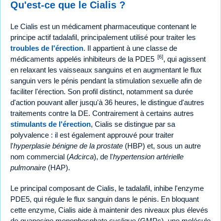
Qu'est-ce que le Cialis ?
Le Cialis est un médicament pharmaceutique contenant le
principe actif tadalafil, principalement utilisé pour traiter les
troubles de l'érection
. Il appartient à une classe de
[6]
médicaments appelés inhibiteurs de la PDE5
, qui agissent
en relaxant les vaisseaux sanguins et en augmentant le flux
sanguin vers le pénis pendant la stimulation sexuelle afin de
faciliter l'érection. Son profil distinct, notamment sa durée
d'action pouvant aller jusqu'à 36 heures, le distingue d'autres
traitements contre la DE. Contrairement à certains autres
stimulants de l'érection
, Cialis se distingue par sa
polyvalence : il est également approuvé pour traiter
l'
hyperplasie bénigne de la prostate
(HBP) et, sous un autre
nom commercial (
Adcirca
), de l'
hypertension artérielle
pulmonaire
(HAP).
Le principal composant de Cialis, le tadalafil, inhibe l'enzyme
PDE5, qui régule le flux sanguin dans le pénis. En bloquant
cette enzyme, Cialis aide à maintenir des niveaux plus élevés
de
guanosine monophosphate cyclique
(GMPc), une molécule