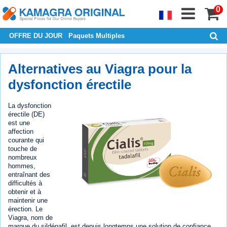
0
OFFRE DU JOUR
Paquets Multiples
Alternatives au Viagra pour la
dysfonction érectile
La dysfonction
érectile (DE)
est une
affection
courante qui
touche de
nombreux
hommes,
entraînant des
difficultés à
obtenir et à
maintenir une
érection. Le
Viagra, nom de
marque du sildénafil, est depuis longtemps une solution de confiance