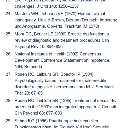
challenges. J Urol 149: 1256–1257
Masters WH, Johnson VE (1970) Human sexual
inadequacy. Little & Brown, Boston (Deutsch: Impotenz
und Anorgasmie. Goverts, Frankfurt IM 1973)
Mohr DC, Beutler LE (1990) Erectile dysfunction: a
review of diagnostic and treatment procedures Clin
Psychol Rev 10: 894–896
National Institutes of Health (1992) Consensus
Development Conference Statement on Impotence.
NIH, Bethesda
Rosen RC, Leiblum SR, Spector IP (1994)
Psychologically based treatment for male erectile
disorder: a cognitive-interpersonal model. J Sex Marit
Ther 20: 67–85
Rosen RC, Leiblum SR (1995) Treatment of sexual dis
orders in the 1990's: an integrated approach. J Consult
Clin Psychol 63: 877–890
Schmidt G (1996) Paartherapie bei sexuellen
Funktionsstörungen. In: Sigusch V (Hrsg) Sexuelle