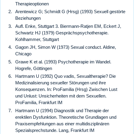
Therapieoptionen
Arentewicz G; Schmidt G (Hrsg) (1993) Sexuell gestörte
Beziehungen
Aufl. Enke, Stuttgart 3. Biermann-Ratjen EM, Eckert J,
Schwartz HJ (1979) Gesprächspsychotherapie.
Kohlhammer, Stuttgart
Gagon JH, Simon W (1973) Sexual conduct. Aldine,
Chicago
Grawe K et al. (1993) Psychotherapie im Wandel.
Hogrefe, Göttingen
Hartmann U (1992) Quo vadis, Sexualtherapie? Die
Medizinalisierung sexueller Störungen und ihre
Konsequenzen. In: ProFamilia (Hrsg) Zwischen Lust
und Unlust: Unsicherheiten mit dem Sexuellen.
ProFamilia, Frankfurt IM
Hartmann U (1994) Diagnostik und Therapie der
erektilen Dysfunktion. Theoretische Grundlagen und
Praxisempfehlungen aus einer multidisziplinären
Spezialsprechstunde. Lang, Frankfurt IM