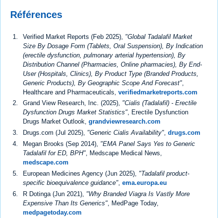
Références
Verified Market Reports (Feb 2025),
"Global Tadalafil Market
Size By Dosage Form (Tablets, Oral Suspension), By Indication
(erectile dysfunction, pulmonary arterial hypertension), By
Distribution Channel (Pharmacies, Online pharmacies), By End-
User (Hospitals, Clinics), By Product Type (Branded Products,
Generic Products), By Geographic Scope And Forecast"
,
Healthcare and Pharmaceuticals,
verifiedmarketreports.com
Grand View Research, Inc. (2025),
"Cialis (Tadalafil) - Erectile
Dysfunction Drugs Market Statistics"
, Erectile Dysfunction
Drugs Market Outlook,
grandviewresearch.com
Drugs.com (Jul 2025),
"Generic Cialis Availability"
,
drugs.com
Megan Brooks (Sep 2014),
"EMA Panel Says Yes to Generic
Tadalafil for ED, BPH"
, Medscape Medical News,
medscape.com
European Medicines Agency (Jun 2025),
"Tadalafil product-
specific bioequivalence guidance"
,
ema.europa.eu
R Dotinga (Jun 2021),
"Why Branded Viagra Is Vastly More
Expensive Than Its Generics"
, MedPage Today,
medpagetoday.com