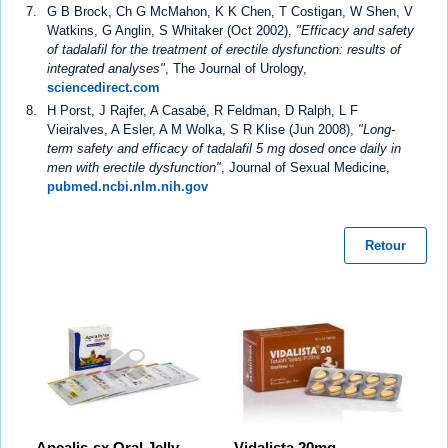
G B Brock, Ch G McMahon, K K Chen, T Costigan, W Shen, V
Watkins, G Anglin, S Whitaker (Oct 2002),
"Efficacy and safety
of tadalafil for the treatment of erectile dysfunction: results of
integrated analyses"
, The Journal of Urology,
sciencedirect.com
H Porst, J Rajfer, A Casabé, R Feldman, D Ralph, L F
Vieiralves, A Esler, A M Wolka, S R Klise (Jun 2008),
"Long-
term safety and efficacy of tadalafil 5 mg dosed once daily in
men with erectile dysfunction"
, Journal of Sexual Medicine,
pubmed.ncbi.nlm.nih.gov
Retour
Apcalis-sx Oral Jelly
Vidalista 20mg