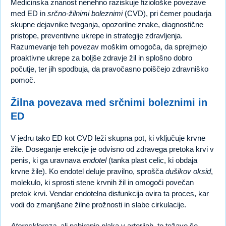
Medicinska znanost nenehno raziskuje fiziološke povezave
med ED in
srčno-žilnimi boleznimi
(CVD), pri čemer poudarja
skupne dejavnike tveganja, opozorilne znake, diagnostične
pristope, preventivne ukrepe in strategije zdravljenja.
Razumevanje teh povezav moškim omogoča, da sprejmejo
proaktivne ukrepe za boljše zdravje žil in splošno dobro
počutje, ter jih spodbuja, da pravočasno poiščejo zdravniško
pomoč.
Žilna povezava med srčnimi boleznimi in
ED
V jedru tako ED kot CVD leži skupna pot, ki vključuje krvne
žile. Doseganje erekcije je odvisno od zdravega pretoka krvi v
penis, ki ga uravnava
endotel
(tanka plast celic, ki obdaja
krvne žile). Ko endotel deluje pravilno, sprošča
dušikov oksid
,
molekulo, ki sprosti stene krvnih žil in omogoči povečan
pretok krvi. Vendar endotelna disfunkcija ovira ta proces, kar
vodi do zmanjšane žilne prožnosti in slabe cirkulacije.
Ateroskleroza
, ali nabiranje plaka v arterijah, to težavo še