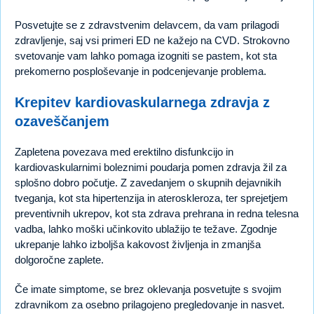
Posvetujte se z zdravstvenim delavcem, da vam prilagodi
zdravljenje, saj vsi primeri ED ne kažejo na CVD. Strokovno
svetovanje vam lahko pomaga izogniti se pastem, kot sta
prekomerno posploševanje in podcenjevanje problema.
Krepitev kardiovaskularnega zdravja z
ozaveščanjem
Zapletena povezava med erektilno disfunkcijo in
kardiovaskularnimi boleznimi poudarja pomen zdravja žil za
splošno dobro počutje. Z zavedanjem o skupnih dejavnikih
tveganja, kot sta hipertenzija in ateroskleroza, ter sprejetjem
preventivnih ukrepov, kot sta zdrava prehrana in redna telesna
vadba, lahko moški učinkovito ublažijo te težave. Zgodnje
ukrepanje lahko izboljša kakovost življenja in zmanjša
dolgoročne zaplete.
Če imate simptome, se brez oklevanja posvetujte s svojim
zdravnikom za osebno prilagojeno pregledovanje in nasvet.