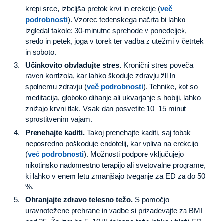
krepi srce, izboljša pretok krvi in erekcije (
več
podrobnosti
). Vzorec tedenskega načrta bi lahko
izgledal takole: 30-minutne sprehode v ponedeljek,
sredo in petek, joga v torek ter vadba z utežmi v četrtek
in soboto.
Učinkovito obvladujte stres.
Kronični stres poveča
raven kortizola, kar lahko škoduje zdravju žil in
spolnemu zdravju (
več podrobnosti
). Tehnike, kot so
meditacija, globoko dihanje ali ukvarjanje s hobiji, lahko
znižajo krvni tlak. Vsak dan posvetite 10–15 minut
sprostitvenim vajam.
Prenehajte kaditi.
Takoj prenehajte kaditi, saj tobak
neposredno poškoduje endotelij, kar vpliva na erekcijo
(
več podrobnosti
). Možnosti podpore vključujejo
nikotinsko nadomestno terapijo ali svetovalne programe,
ki lahko v enem letu zmanjšajo tveganje za ED za do 50
%.
Ohranjajte zdravo telesno težo.
S pomočjo
uravnotežene prehrane in vadbe si prizadevajte za BMI