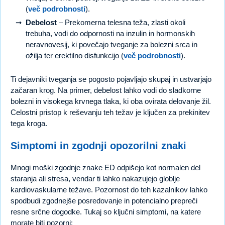
(
več podrobnosti
).
Debelost
– Prekomerna telesna teža, zlasti okoli
trebuha, vodi do odpornosti na inzulin in hormonskih
neravnovesij, ki povečajo tveganje za bolezni srca in
ožilja ter erektilno disfunkcijo (
več podrobnosti
).
Ti dejavniki tveganja se pogosto pojavljajo skupaj in ustvarjajo
začaran krog. Na primer, debelost lahko vodi do sladkorne
bolezni in visokega krvnega tlaka, ki oba ovirata delovanje žil.
Celostni pristop k reševanju teh težav je ključen za prekinitev
tega kroga.
Simptomi in zgodnji opozorilni znaki
Mnogi moški zgodnje znake ED odpišejo kot normalen del
staranja ali stresa, vendar ti lahko nakazujejo globlje
kardiovaskularne težave. Pozornost do teh kazalnikov lahko
spodbudi zgodnejše posredovanje in potencialno prepreči
resne srčne dogodke. Tukaj so ključni simptomi, na katere
morate biti pozorni: