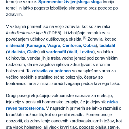
temeljne vzroke.
Spremembe življenjskega sloga
tvorijo
temelj in lahko pogosto izboljšajo simptome brez potrebe po
zdravilih.
V vztrajnih primerih so na voljo zdravila, kot so zaviralci
fosfodiesteraze tipa 5
(PDE5), ki izboljšajo pretok krvi s
[5]
povečanjem učinkov dušikovega oksida.
Zdravila, kot so
sildenafil
(
Kamagra
,
Viagra
,
Cenforce
,
Cobra
),
tadalafil
(
Vidalista
,
Cialis
) ali
vardenafil
(
Valif
,
Levitra
), so lahko
učinkovita, vendar jih je treba vedno jemati pod zdravniškim
nadzorom, da se zagotovi njihova združljivost s srčnimi
boleznimi. Ta
zdravila za potenco
so na splošno varna za
večino moških s stabilno srčno boleznijo, čeprav so
kontraindicirana z nitrati zaradi tveganja padca krvnega tlaka.
Drugi posegi vključujejo vakuumske naprave za erekcijo,
injekcije v penis ali hormonsko terapijo, če je dejavnik
nizka
raven testosterona
. V naprednih primerih se lahko razmisli o
kirurških možnostih, kot so penilni vsadki. Pomembno je
opozoriti, da zdravljenje osnovnih kardiovaskularnih težav, kot
sta visok holesterol ali visok krvni tlak, pogosto olajša stanje.