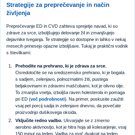
Strategije za preprečevanje in način
življenja
Preprečevanje ED in CVD zahteva sprejetje navad, ki so
zdrave za srce, izboljšujejo delovanje žil in zmanjšujejo
dejavnike tveganja. Te strategije so dostopne in lahko v nekaj
mesecih prinesejo opazne izboljšave. Tukaj je praktični vodnik
s številkami:
Prehodite na prehrano, ki je zdrava za srce.
Osredotočite se na sredozemsko prehrano, ki je bogata
s sadjem, zelenjavo, polnozrnatimi žiti, pustega
beljakovinami in zdravimi maščobami, kot je olivno olje.
To zmanjša vnetja, izboljša raven holesterola in pomaga
pri ED (
več podrobnosti
). Na primer, poskusite zaužiti
vsaj pet porcij sadja in zelenjave dnevno, da povečate
proizvodnjo dušikovega oksida.
Vključite redno vadbo.
Ukvarjajte se z zmerno
aerobno aktivnostjo, kot je hitra hoja ali kolesarjenje, vsaj
150 minut na teden. Vadba za moč dvakrat na teden