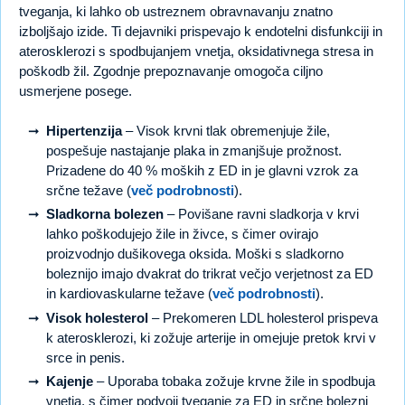
tveganja, ki lahko ob ustreznem obravnavanju znatno
izboljšajo izide. Ti dejavniki prispevajo k endotelni disfunkciji in
aterosklerozi s spodbujanjem vnetja, oksidativnega stresa in
poškodb žil. Zgodnje prepoznavanje omogoča ciljno
usmerjene posege.
Hipertenzija
– Visok krvni tlak obremenjuje žile,
pospešuje nastajanje plaka in zmanjšuje prožnost.
Prizadene do 40 % moških z ED in je glavni vzrok za
srčne težave (
več podrobnosti
).
Sladkorna bolezen
– Povišane ravni sladkorja v krvi
lahko poškodujejo žile in živce, s čimer ovirajo
proizvodnjo dušikovega oksida. Moški s sladkorno
boleznijo imajo dvakrat do trikrat večjo verjetnost za ED
in kardiovaskularne težave (
več podrobnosti
).
Visok holesterol
– Prekomeren LDL holesterol prispeva
k aterosklerozi, ki zožuje arterije in omejuje pretok krvi v
srce in penis.
Kajenje
– Uporaba tobaka zožuje krvne žile in spodbuja
vnetja, s čimer podvoji tveganje za ED in srčne bolezni