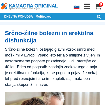
0
DNEVNA PONUDBA
Multipaketi
Srčno-žilne bolezni in erektilna
disfunkcija
Srčno-žilne bolezni ostajajo glavni vzrok smrti med
moškimi v Evropi; vsako leto terjajo milijone življenj in
nesorazmerno pogosto prizadenejo ljudi, starejše od
40 let. Eden od pogostih zgodnjih znakov tega stanja
je erektilna disfunkcija, ki se pogosto pojavi že nekaj
let pred resnejšimi srčnimi zapleti, saj imata oba
stanja skupen žilni izvor.