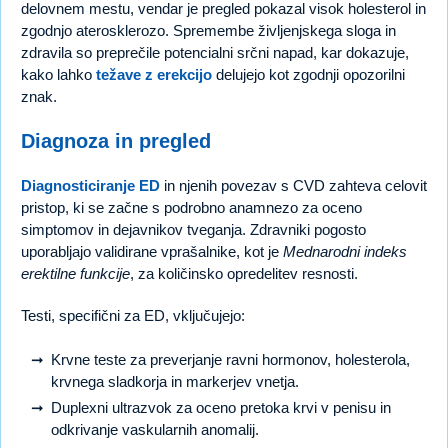
delovnem mestu, vendar je pregled pokazal visok holesterol in
zgodnjo aterosklerozo. Spremembe življenjskega sloga in
zdravila so preprečile potencialni srčni napad, kar dokazuje,
kako lahko
težave z erekcijo
delujejo kot zgodnji opozorilni
znak.
Diagnoza in pregled
Diagnosticiranje ED
in njenih povezav s CVD zahteva celovit
pristop, ki se začne s podrobno anamnezo za oceno
simptomov in dejavnikov tveganja. Zdravniki pogosto
uporabljajo validirane vprašalnike, kot je
Mednarodni indeks
erektilne funkcije
, za količinsko opredelitev resnosti.
Testi, specifični za ED, vključujejo:
Krvne teste za preverjanje ravni hormonov, holesterola,
krvnega sladkorja in markerjev vnetja.
Duplexni ultrazvok za oceno pretoka krvi v penisu in
odkrivanje vaskularnih anomalij.