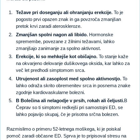
Težave pri doseganju ali ohranjanju erekcije.
To je
pogosto prvi opazen znak in ga povzroča zmanjšan
pretok krvi zaradi ateroskleroze.
Zmanjšan spolni nagon ali libido.
Hormonske
spremembe, povezane z žilnimi težavami, lahko
zmanjšajo zanimanje za spolno aktivnost.
Erekcije, ki so mehkejše kot običajno.
To stanje kaže
na okvarjeno delovanje dušikovega oksida, kar lahko za
več let predhodi simptomom srca.
Utrujenost ali zasoplost med spolno aktivnostjo.
To
lahko odraža skrito obremenitev srca in posnema znake
zgodnje kardiovaskularne bolezni.
B Bolečina ali nelagodje v prsih, rokah ali čeljusti.
B
Čeprav so ti simptomi redkejši pri samostojni ED, se
lahko pojavijo skupaj, če je prisotna srčna bolezen.
Razmislimo o primeru 52-letnega moškega, ki je poiskal
pomoč zaradi občasne ED. Sprva je to pripisoval stresu na