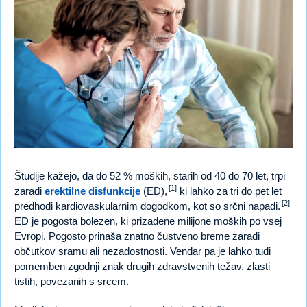
Študije kažejo, da do 52 % moških, starih od 40 do 70 let, trpi
[1]
zaradi
erektilne disfunkcije
(ED),
ki lahko za tri do pet let
[2]
predhodi kardiovaskularnim dogodkom, kot so srčni napadi.
ED je pogosta bolezen, ki prizadene milijone moških po vsej
Evropi. Pogosto prinaša znatno čustveno breme zaradi
občutkov sramu ali nezadostnosti. Vendar pa je lahko tudi
pomemben zgodnji znak drugih zdravstvenih težav, zlasti
tistih, povezanih s srcem.