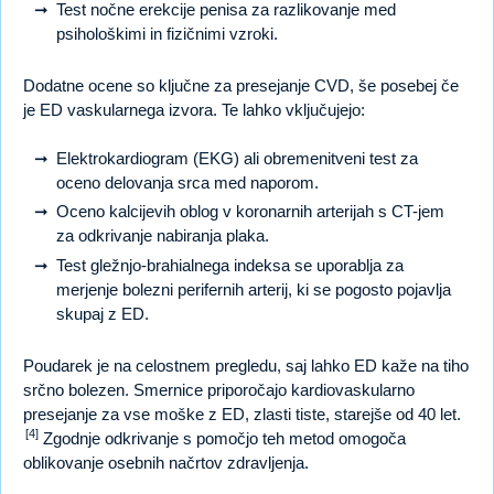
Test nočne erekcije penisa za razlikovanje med
psihološkimi in fizičnimi vzroki.
Dodatne ocene so ključne za presejanje CVD, še posebej če
je ED vaskularnega izvora. Te lahko vključujejo:
Elektrokardiogram (EKG) ali obremenitveni test za
oceno delovanja srca med naporom.
Oceno kalcijevih oblog v koronarnih arterijah s CT-jem
za odkrivanje nabiranja plaka.
Test gležnjo-brahialnega indeksa se uporablja za
merjenje bolezni perifernih arterij, ki se pogosto pojavlja
skupaj z ED.
Poudarek je na celostnem pregledu, saj lahko ED kaže na tiho
srčno bolezen. Smernice priporočajo kardiovaskularno
presejanje za vse moške z ED, zlasti tiste, starejše od 40 let.
[4]
Zgodnje odkrivanje s pomočjo teh metod omogoča
oblikovanje osebnih načrtov zdravljenja.