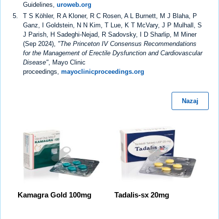
Guidelines,
uroweb.org
T S Köhler, R A Kloner, R C Rosen, A L Burnett, M J Blaha, P
Ganz, I Goldstein, N N Kim, T Lue, K T McVary, J P Mulhall, S
J Parish, H Sadeghi-Nejad, R Sadovsky, I D Sharlip, M Miner
(Sep 2024),
"The Princeton IV Consensus Recommendations
for the Management of Erectile Dysfunction and Cardiovascular
Disease"
, Mayo Clinic
proceedings,
mayoclinicproceedings.org
Nazaj
Kamagra Gold 100mg
Tadalis-sx 20mg