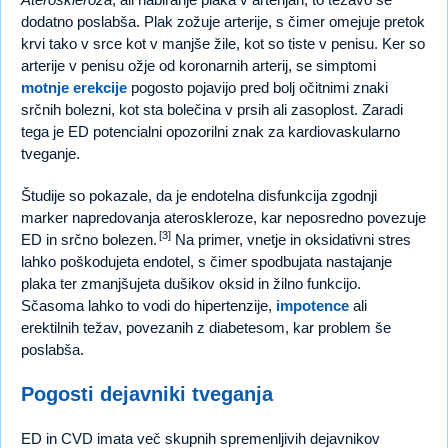
dodatno poslabša. Plak zožuje arterije, s čimer omejuje pretok
krvi tako v srce kot v manjše žile, kot so tiste v penisu. Ker so
arterije v penisu ožje od koronarnih arterij, se simptomi
motnje erekcije
pogosto pojavijo pred bolj očitnimi znaki
srčnih bolezni, kot sta bolečina v prsih ali zasoplost. Zaradi
tega je ED potencialni opozorilni znak za kardiovaskularno
tveganje.
Študije so pokazale, da je endotelna disfunkcija zgodnji
marker napredovanja ateroskleroze, kar neposredno povezuje
[3]
ED in srčno bolezen.
Na primer, vnetje in oksidativni stres
lahko poškodujeta endotel, s čimer spodbujata nastajanje
plaka ter zmanjšujeta dušikov oksid in žilno funkcijo.
Sčasoma lahko to vodi do hipertenzije,
impotence
ali
erektilnih težav, povezanih z diabetesom, kar problem še
poslabša.
Pogosti dejavniki tveganja
ED in CVD imata več skupnih spremenljivih dejavnikov