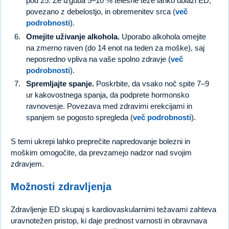
pod 25. Že izguba 5–10 % telesne teže lahko ublaži ED,
povezano z debelostjo, in obremenitev srca (
več
podrobnosti
).
Omejite uživanje alkohola.
Uporabo alkohola omejite
na zmerno raven (do 14 enot na teden za moške), saj
neposredno vpliva na vaše spolno zdravje (
več
podrobnosti
).
Spremljajte spanje.
Poskrbite, da vsako noč spite 7–9
ur kakovostnega spanja, da podprete hormonsko
ravnovesje. Povezava med zdravimi erekcijami in
spanjem se pogosto spregleda (
več podrobnosti
).
S temi ukrepi lahko preprečite napredovanje bolezni in
moškim omogočite, da prevzamejo nadzor nad svojim
zdravjem.
Možnosti zdravljenja
Zdravljenje ED skupaj s kardiovaskularnimi težavami zahteva
uravnotežen pristop, ki daje prednost varnosti in obravnava