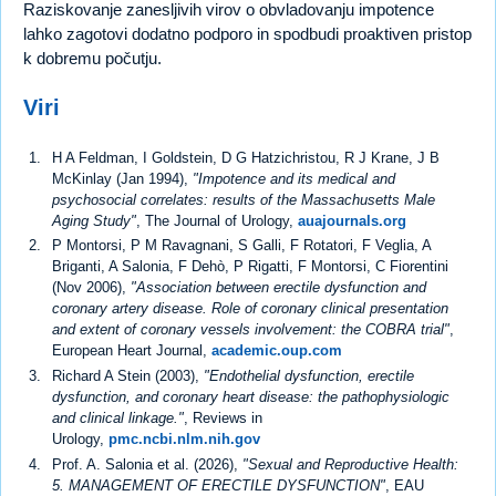
Raziskovanje zanesljivih virov o obvladovanju impotence
lahko zagotovi dodatno podporo in spodbudi proaktiven pristop
k dobremu počutju.
Viri
H A Feldman, I Goldstein, D G Hatzichristou, R J Krane, J B
McKinlay (Jan 1994),
"Impotence and its medical and
psychosocial correlates: results of the Massachusetts Male
Aging Study"
, The Journal of Urology,
auajournals.org
P Montorsi, P M Ravagnani, S Galli, F Rotatori, F Veglia, A
Briganti, A Salonia, F Dehò, P Rigatti, F Montorsi, C Fiorentini
(Nov 2006),
"Association between erectile dysfunction and
coronary artery disease. Role of coronary clinical presentation
and extent of coronary vessels involvement: the COBRA trial"
,
European Heart Journal,
academic.oup.com
Richard A Stein (2003),
"Endothelial dysfunction, erectile
dysfunction, and coronary heart disease: the pathophysiologic
and clinical linkage."
, Reviews in
Urology,
pmc.ncbi.nlm.nih.gov
Prof. A. Salonia et al. (2026),
"Sexual and Reproductive Health:
5. MANAGEMENT OF ERECTILE DYSFUNCTION"
, EAU