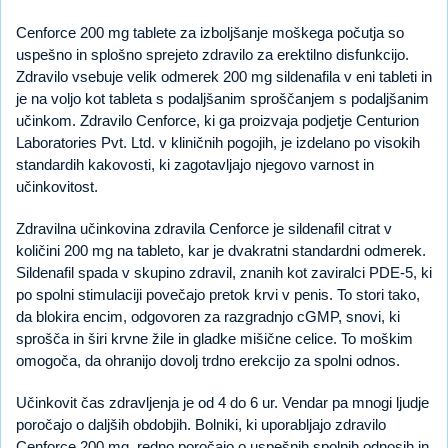
Cenforce 200 mg tablete za izboljšanje moškega počutja so
uspešno in splošno sprejeto zdravilo za erektilno disfunkcijo.
Zdravilo vsebuje velik odmerek 200 mg sildenafila v eni tableti in
je na voljo kot tableta s podaljšanim sproščanjem s podaljšanim
učinkom. Zdravilo Cenforce, ki ga proizvaja podjetje Centurion
Laboratories Pvt. Ltd. v kliničnih pogojih, je izdelano po visokih
standardih kakovosti, ki zagotavljajo njegovo varnost in
učinkovitost.
Zdravilna učinkovina zdravila Cenforce je sildenafil citrat v
količini 200 mg na tableto, kar je dvakratni standardni odmerek.
Sildenafil spada v skupino zdravil, znanih kot zaviralci PDE-5, ki
po spolni stimulaciji povečajo pretok krvi v penis. To stori tako,
da blokira encim, odgovoren za razgradnjo cGMP, snovi, ki
sprošča in širi krvne žile in gladke mišične celice. To moškim
omogoča, da ohranijo dovolj trdno erekcijo za spolni odnos.
Učinkovit čas zdravljenja je od 4 do 6 ur. Vendar pa mnogi ljudje
poročajo o daljših obdobjih. Bolniki, ki uporabljajo zdravilo
Cenforce 200 mg, redno poročajo o uspešnih spolnih odnosih in