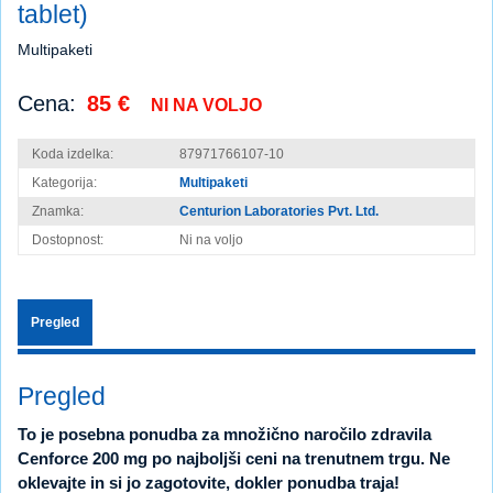
tablet)
Multipaketi
Cena:
85 €
NI NA VOLJO
Koda izdelka:
87971766107-10
Kategorija:
Multipaketi
Znamka:
Centurion Laboratories Pvt. Ltd.
Dostopnost:
Ni na voljo
Pregled
Pregled
To je posebna ponudba za množično naročilo zdravila
Cenforce 200 mg po najboljši ceni na trenutnem trgu. Ne
oklevajte in si jo zagotovite, dokler ponudba traja!