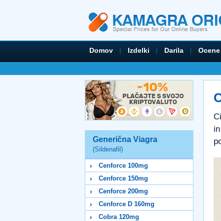
Domov
|
Izdelki
|
Darila
|
Ocene
C
Ci
i
Generična Viagra
po
(Sildenafil)
Cenforce 100mg
Cenforce 150mg
Cenforce 200mg
Cenforce D 160mg
Cobra 120mg