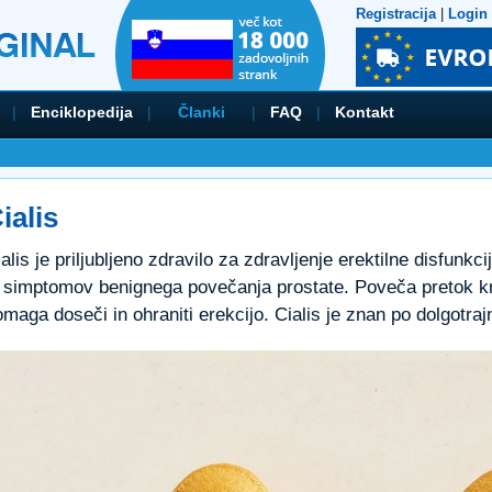
Registracija
|
Login
|
Enciklopedija
|
Članki
|
FAQ
|
Kontakt
ialis
alis je priljubljeno zdravilo za zdravljenje erektilne disfunkci
n simptomov benignega povečanja prostate. Poveča pretok krv
maga doseči in ohraniti erekcijo. Cialis je znan po dolgotraj