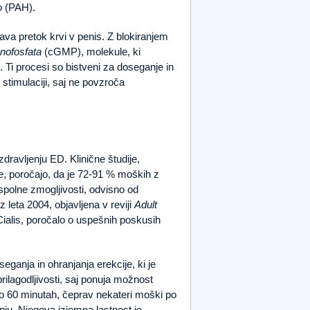
o
(PAH).
nava pretok krvi v penis. Z blokiranjem
nofosfata
(cGMP), molekule, ki
). Ti procesi so bistveni za doseganje in
 stimulaciji, saj ne povzroča
 zdravljenju ED. Klinične študije,
e
, poročajo, da je 72-91 % moških z
 spolne zmogljivosti, odvisno od
iz leta 2004, objavljena v reviji
Adult
 Cialis, poročalo o uspešnih poskusih
eganja in ohranjanja erekcije, ki je
rilagodljivosti, saj ponuja možnost
 do 60 minutah, čeprav nekateri moški po
nju. Njegova izjemna lastnost je