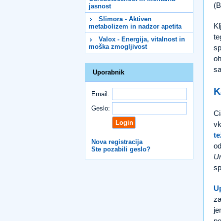
(B
jasnost
Slimora - Aktiven
Kl
metabolizem in nadzor apetita
te
Valox - Energija, vitalnost in
moška zmogljivost
sp
oh
sa
Uporabnik
K
Email:
Geslo:
Ci
vk
te
Nova registracija
od
Ste pozabili geslo?
Ur
sp
U
za
je
po