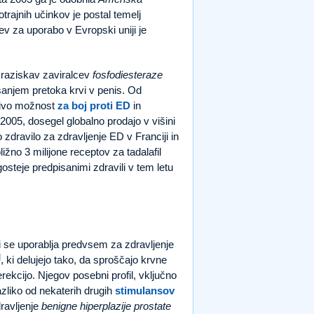
otrajnih učinkov je postal temelj
ev za uporabo v Evropski uniji je
gi raziskav zaviralcev
fosfodiesteraze
šanjem pretoka krvi v penis. Od
ljivo možnost
za boj proti ED
in
ta 2005, dosegel globalno prodajo v višini
o zdravilo za zdravljenje ED v Franciji in
ližno 3 milijone receptov za tadalafil
steje predpisanimi zdravili v tem letu
 ki se uporablja predvsem za zdravljenje
]
, ki delujejo tako, da sproščajo krvne
erekcijo. Njegov posebni profil, vključno
azliko od nekaterih drugih
stimulansov
dravljenje
benigne hiperplazije prostate