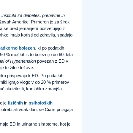
inštituta za diabetes, prebavne in
ržavah Amerike. Primeren je za širok
da se pred jemanjem posvetujejo z
ahko imajo koristi od zdravila, spadajo:
ladkorno bolezen
, ki po podatkih
 50 % moških s to boleznijo do 60. leta
al of Hypertension
povezan z ED v
je te žilne težave.
ahko prispevajo k ED. Po podatkih
niki igrajo vlogo v do 20 % primerov
učinkovitosti, kar lahko zmanjša
cije
fizičnih
in
psiholoških
trebi ali vsak dan, se Cialis prilagaja
imajo ED in urinarne simptome, kot je