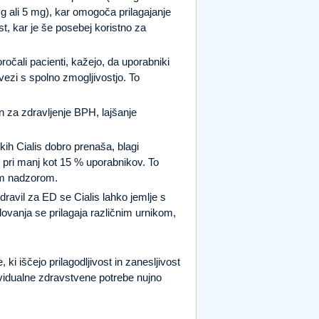
g ali 5 mg), kar omogoča prilagajanje
t, kar je še posebej koristno za
poročali pacienti, kažejo, da uporabniki
vezi s spolno zmogljivostjo. To
n za zdravljenje BPH, lajšanje
h Cialis dobro prenaša, blagi
jo pri manj kot 15 % uporabnikov. To
im nadzorom.
dravil za ED se Cialis lahko jemlje s
lovanja se prilagaja različnim urnikom,
 ki iščejo prilagodljivost in zanesljivost
dividualne zdravstvene potrebe nujno