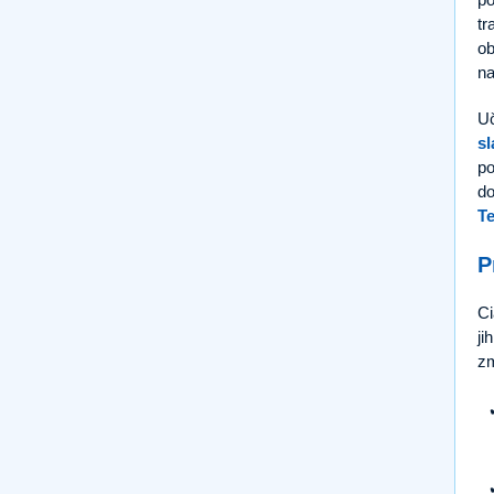
tr
ob
na
Uč
s
po
do
Te
P
Ci
ji
zm