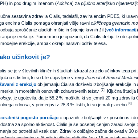
PH) in pod drugim imenom (
Adcirca
) za
pljučno arterijsko hipertenzij
jučna sestavina zdravila Cialis, tadalafil, zavira encim PDE5, ki urav
ga encima Cialis pomaga ohranjati višje ravni
cikličnega gvanozin mo
odbuja sproščanje gladkih mišic in širjenje krvnih žil (
več informacij
ranjanje erekcije. Pomembno je opozoriti, da Cialis deluje le ob spolni
modejne erekcije, ampak okrepi naravni odziv telesa.
ako učinkovit je?
alis se je v številnih kliničnih študijah izkazal za zelo učinkovitega pri
ljučno s tistimi, ki so bile objavljene v reviji
Journal of Sexual Medicin
žavami z erekcijo
ob jemanju Cialisa doživelo izboljšanje erekcije in
[7]
merka in morebitnih osnovnih zdravstvenih težav
. Ključna študija 
ology
, je ugotovila, da je 59,2 % moških, ki so jemali 20 mg zdravila
[8]
olnega odnosa, v primerjavi z 28,3 % tistih, ki so jemali placebo
.
porabniki pogosto poročajo
o opaznih izboljšanjih v sposobnosti dos
dostna za spolno aktivnost. Cialis je še posebej cenjen zaradi svoje p
manja po potrebi ali vsak dan. Zdravilo običajno začne delovati v 30
ročanju pacientov v študijah učinke občutijo že v 15 minutah po jema