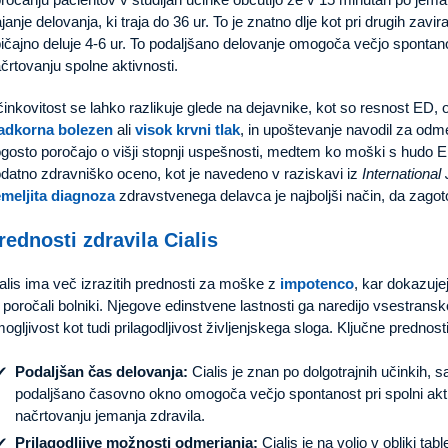
ajanje delovanja, ki traja do 36 ur. To je znatno dlje kot pri drugih zavi
ičajno deluje 4-6 ur. To podaljšano delovanje omogoča večjo sponta
črtovanju spolne aktivnosti.
inkovitost se lahko razlikuje glede na dejavnike, kot so resnost ED,
ladkorna bolezen
ali
visok krvni tlak
, in upoštevanje navodil za od
gosto poročajo o višji stopnji uspešnosti, medtem ko moški s hudo ED
datno zdravniško oceno, kot je navedeno v raziskavi iz
Internationa
meljita diagnoza
zdravstvenega delavca je najboljši način, da zagoto
rednosti zdravila Cialis
alis ima več izrazitih prednosti za moške z
impotenco
, kar dokazujej
h poročali bolniki. Njegove edinstvene lastnosti ga naredijo vsestrans
ogljivost kot tudi prilagodljivost življenjskega sloga. Ključne prednost
Podaljšan čas delovanja:
Cialis je znan po dolgotrajnih učinkih, s
podaljšano časovno okno omogoča večjo spontanost pri spolni akti
načrtovanju jemanja zdravila.
Prilagodljive možnosti odmerjanja:
Cialis je na voljo v obliki ta