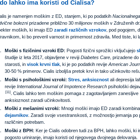
do lahko ima koristi od Cialisa?
alis je namenjen moškim z ED, stanjem, ki po podatkih
Nacionalnega 
dvične bolezni
prizadene približno 30 milijonov moških v Združenih d
ekter moških, ki imajo ED
zaradi različnih vzrokov
, pod pogojem, 
ravnikom, ki bo preveril varnost in primernost zdravila. Med tiste, ki l
Moški s fizičnimi vzroki ED:
Pogosti fizični sprožilci vključujejo
s
študije iz leta 2017, objavljene v reviji
Diabetes Care
, prizadene do
starosti, in
visok krvni tlak
, ki je po podatkih revije
American Journ
30-50 % primerov. Cialis izboljša pretok krvi in tako učinkovito rešu
Moški s psihološkimi vzroki:
Stres, anksioznost
ali depresija l
revije
International Journal of Impotence Research
psihološki dejav
[11]
. Cialis lahko tem moškim pomaga z zagotavljanjem zanesljive 
anksioznost zaradi učinkovitosti.
Moški z mešanimi vzroki:
Mnogi moški imajo ED zaradi kombina
dejavnikov
. Zaradi svoje vsestranskosti, z možnostjo jemanja po po
različnim potrebam.
Moški z BPH:
Ker je Cialis odobren tudi za BPH, lahko moški, ki 
pogosto uriniranje, imajo koristi od njegovega dvojnega delovanja.