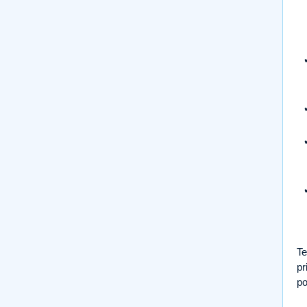
Te
pr
po