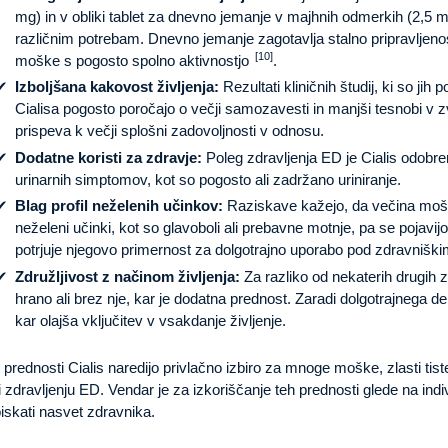
mg) in v obliki tablet za dnevno jemanje v majhnih odmerkih (2,5 m
različnim potrebam. Dnevno jemanje zagotavlja stalno pripravljenos
[10]
moške s pogosto spolno aktivnostjo
.
Izboljšana kakovost življenja:
Rezultati kliničnih študij, ki so jih 
Cialisa pogosto poročajo o večji samozavesti in manjši tesnobi v z
prispeva k večji splošni zadovoljnosti v odnosu.
Dodatne koristi za zdravje:
Poleg zdravljenja ED je Cialis odobre
urinarnih simptomov, kot so pogosto ali zadržano uriniranje.
Blag profil neželenih učinkov:
Raziskave kažejo, da večina moški
neželeni učinki, kot so glavoboli ali prebavne motnje, pa se pojavi
potrjuje njegovo primernost za dolgotrajno uporabo pod zdravnišk
Združljivost z načinom življenja:
Za razliko od nekaterih drugih z
hrano ali brez nje, kar je dodatna prednost. Zaradi dolgotrajnega de
kar olajša vključitev v vsakdanje življenje.
 prednosti Cialis naredijo privlačno izbiro za mnoge moške, zlasti tiste,
i zdravljenju ED. Vendar je za izkoriščanje teh prednosti glede na in
iskati nasvet zdravnika.