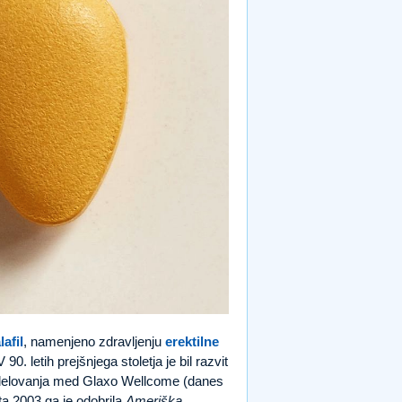
lafil
, namenjeno zdravljenju
erektilne
. letih prejšnjega stoletja je bil razvit
 sodelovanja med Glaxo Wellcome (danes
ta 2003 ga je odobrila
Ameriška