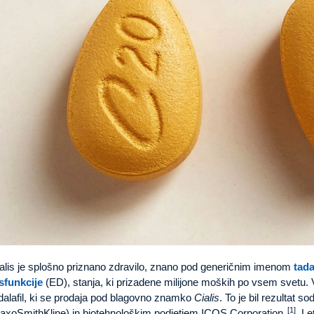
alis je splošno priznano zdravilo, znano pod generičnim imenom
tada
sfunkcije
(ED), stanja, ki prizadene milijone moških po vsem svetu. V 90
dalafil, ki se prodaja pod blagovno znamko
Cialis
. To je bil rezultat
[1]
axoSmithKline) in biotehnološkim podjetjem ICOS Corporation
. Le