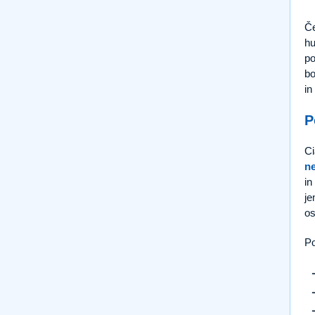
Če
hu
po
bo
in
P
Ci
ne
in
je
os
Po