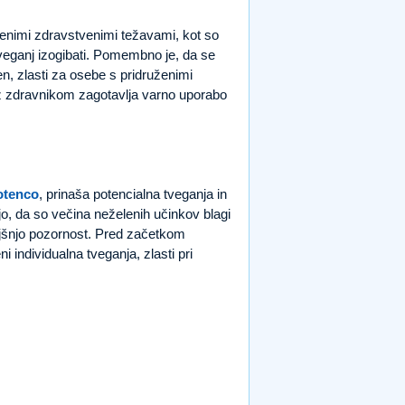
čenimi zdravstvenimi težavami, kot so
tveganj izogibati. Pomembno je, da se
en, zlasti za osebe s pridruženimi
e z zdravnikom zagotavlja varno uporabo
otenco
, prinaša potencialna tveganja in
ejo, da so večina neželenih učinkov blagi
ojšnjo pozornost. Pred začetkom
 individualna tveganja, zlasti pri