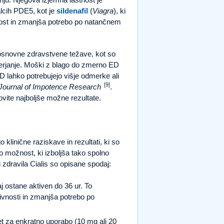
ralcih PDE5, kot je
sildenafil
(
Viagra
), ki
nost in zmanjša potrebo po natančnem
 osnovne zdravstvene težave, kot so
merjanje. Moški z blago do zmerno ED
 lahko potrebujejo višje odmerke ali
[9]
l Journal of Impotence Research
.
vite najboljše možne rezultate.
o klinične raziskave in rezultati, ki so
ko možnost, ki izboljša tako spolno
i zdravila Cialis so opisane spodaj:
aj ostane aktiven do 36 ur. To
vnosti in zmanjša potrebo po
blet za enkratno uporabo (10 mg ali 20