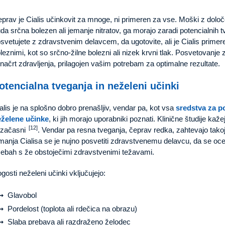
prav je Cialis učinkovit za mnoge, ni primeren za vse. Moški z dolo
da srčna bolezen ali jemanje nitratov, ga morajo zaradi potencialnih 
svetujete z zdravstvenim delavcem, da ugotovite, ali je Cialis primer
leznimi, kot so srčno-žilne bolezni ali nizek krvni tlak. Posvetovanj
 načrt zdravljenja, prilagojen vašim potrebam za optimalne rezultate.
otencialna tveganja in neželeni učinki
alis je na splošno dobro prenašljiv, vendar pa, kot vsa
sredstva za p
želene učinke
, ki jih morajo uporabniki poznati. Klinične študije kaž
[12]
 začasni
. Vendar pa resna tveganja, čeprav redka, zahtevajo tak
manja Cialisa se je nujno posvetiti zdravstvenemu delavcu, da se oceni
ebah s že obstoječimi zdravstvenimi težavami.
gosti neželeni učinki vključujejo:
Glavobol
Pordelost (toplota ali rdečica na obrazu)
Slaba prebava ali razdraženo želodec