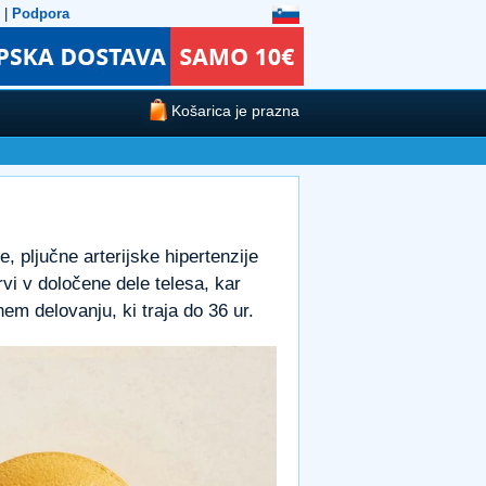
|
Podpora
Košarica je prazna
je, pljučne arterijske hipertenzije
i v določene dele telesa, kar
nem delovanju, ki traja do 36 ur.