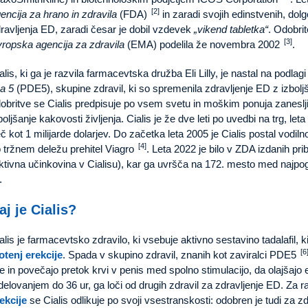
[2]
encija za hrano in zdravila
(FDA)
in zaradi svojih edinstvenih, dolg
ravljenja ED, zaradi česar je dobil vzdevek
„vikend tabletka“
. Odobrit
[3]
ropska agencija za zdravila
(EMA) podelila že novembra 2002
.
alis, ki ga je razvila farmacevtska družba Eli Lilly, je nastal na podla
pa 5
(PDE5), skupine zdravil, ki so spremenila zdravljenje ED z izbolj
obritve se Cialis predpisuje po vsem svetu in moškim ponuja zanes
boljšanje kakovosti življenja. Cialis je že dve leti po uvedbi na trg, le
č kot 1 milijarde dolarjev. Do začetka leta 2005 je Cialis postal vodiln
[4]
 tržnem deležu prehitel Viagro
. Leta 2022 je bilo v ZDA izdanih prib
ktivna učinkovina v Cialisu), kar ga uvršča na 172. mesto med najpogo
.
aj je Cialis?
alis je farmacevtsko zdravilo, ki vsebuje aktivno sestavino tadalafil,
[6
tenj erekcije
. Spada v skupino zdravil, znanih kot zaviralci PDE5
le in povečajo pretok krvi v penis med spolno stimulacijo, da olajšajo 
delovanjem do 36 ur, ga loči od drugih zdravil za zdravljenje ED. Za r
ekcije
se Cialis odlikuje po svoji vsestranskosti: odobren je tudi za z