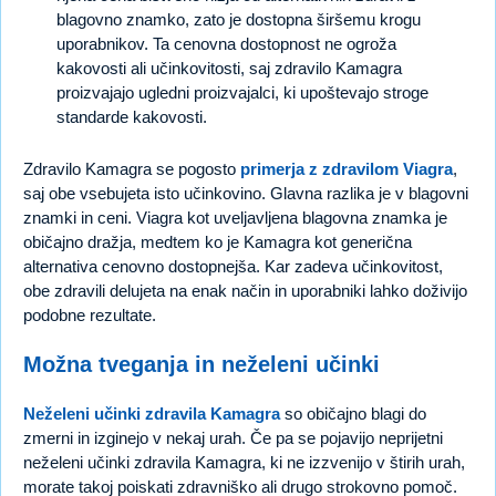
blagovno znamko, zato je dostopna širšemu krogu
uporabnikov. Ta cenovna dostopnost ne ogroža
kakovosti ali učinkovitosti, saj zdravilo Kamagra
proizvajajo ugledni proizvajalci, ki upoštevajo stroge
standarde kakovosti.
Zdravilo Kamagra se pogosto
primerja z zdravilom Viagra
,
saj obe vsebujeta isto učinkovino. Glavna razlika je v blagovni
znamki in ceni. Viagra kot uveljavljena blagovna znamka je
običajno dražja, medtem ko je Kamagra kot generična
alternativa cenovno dostopnejša. Kar zadeva učinkovitost,
obe zdravili delujeta na enak način in uporabniki lahko doživijo
podobne rezultate.
Možna tveganja in neželeni učinki
Neželeni učinki zdravila Kamagra
so običajno blagi do
zmerni in izginejo v nekaj urah. Če pa se pojavijo neprijetni
neželeni učinki zdravila Kamagra, ki ne izzvenijo v štirih urah,
morate takoj poiskati zdravniško ali drugo strokovno pomoč.