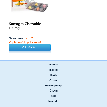
Kamagra Chewable
100mg
21 €
Naša cena:
Kupite več in prihranite!
V košarico
Domov
|
Izdelki
|
Darila
|
Ocene
|
Enciklopedija
|
Članki
|
FAQ
|
Kontakt