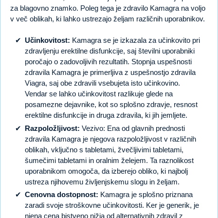
za blagovno znamko. Poleg tega je zdravilo Kamagra na voljo
v več oblikah, ki lahko ustrezajo željam različnih uporabnikov.
Učinkovitost:
Kamagra se je izkazala za učinkovito pri
zdravljenju erektilne disfunkcije, saj številni uporabniki
poročajo o zadovoljivih rezultatih. Stopnja uspešnosti
zdravila Kamagra je primerljiva z uspešnostjo zdravila
Viagra, saj obe zdravili vsebujeta isto učinkovino.
Vendar se lahko učinkovitost razlikuje glede na
posamezne dejavnike, kot so splošno zdravje, resnost
erektilne disfunkcije in druga zdravila, ki jih jemljete.
Razpoložljivost:
Vezivo: Ena od glavnih prednosti
zdravila Kamagra je njegova razpoložljivost v različnih
oblikah, vključno s tabletami, žvečljivimi tabletami,
šumečimi tabletami in oralnim želejem. Ta raznolikost
uporabnikom omogoča, da izberejo obliko, ki najbolj
ustreza njihovemu življenjskemu slogu in željam.
Cenovna dostopnost:
Kamagra je splošno priznana
zaradi svoje stroškovne učinkovitosti. Ker je generik, je
njena cena bistveno nižja od alternativnih zdravil z