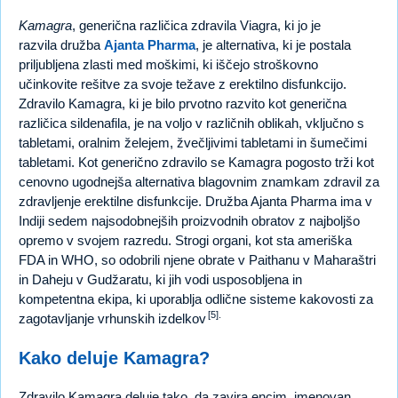
Kamagra
, generična različica zdravila Viagra, ki jo je
razvila družba
Ajanta Pharma
, je alternativa, ki je postala
priljubljena zlasti med moškimi, ki iščejo stroškovno
učinkovite rešitve za svoje težave z erektilno disfunkcijo.
Zdravilo Kamagra, ki je bilo prvotno razvito kot generična
različica sildenafila, je na voljo v različnih oblikah, vključno s
tabletami, oralnim želejem, žvečljivimi tabletami in šumečimi
tabletami. Kot generično zdravilo se Kamagra pogosto trži kot
cenovno ugodnejša alternativa blagovnim znamkam zdravil za
zdravljenje erektilne disfunkcije. Družba Ajanta Pharma ima v
Indiji sedem najsodobnejših proizvodnih obratov z najboljšo
opremo v svojem razredu. Strogi organi, kot sta ameriška
FDA in WHO, so odobrili njene obrate v Paithanu v Maharaštri
in Daheju v Gudžaratu, ki jih vodi usposobljena in
kompetentna ekipa, ki uporablja odlične sisteme kakovosti za
[5].
zagotavljanje vrhunskih izdelkov
Kako deluje Kamagra?
Zdravilo Kamagra deluje tako, da zavira encim, imenovan