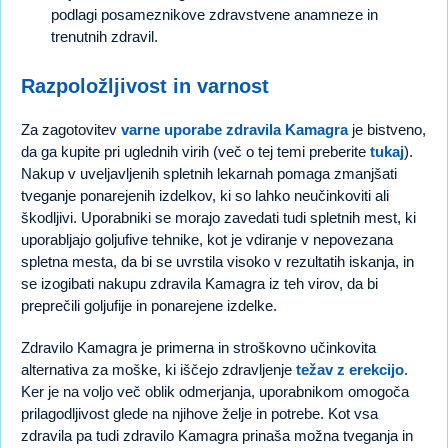
podlagi posameznikove zdravstvene anamneze in
trenutnih zdravil.
Razpoložljivost in varnost
Za zagotovitev
varne uporabe zdravila Kamagra
je bistveno,
da ga kupite pri uglednih virih (več o tej temi preberite
tukaj
).
Nakup v uveljavljenih spletnih lekarnah pomaga zmanjšati
tveganje ponarejenih izdelkov, ki so lahko neučinkoviti ali
škodljivi. Uporabniki se morajo zavedati tudi spletnih mest, ki
uporabljajo goljufive tehnike, kot je vdiranje v nepovezana
spletna mesta, da bi se uvrstila visoko v rezultatih iskanja, in
se izogibati nakupu zdravila Kamagra iz teh virov, da bi
preprečili goljufije in ponarejene izdelke.
Zdravilo Kamagra je primerna in stroškovno učinkovita
alternativa za moške, ki iščejo zdravljenje
težav z erekcijo
.
Ker je na voljo več oblik odmerjanja, uporabnikom omogoča
prilagodljivost glede na njihove želje in potrebe. Kot vsa
zdravila pa tudi zdravilo Kamagra prinaša možna tveganja in