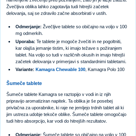
Žvečljiva oblika lahko zagotavlja tudi hitrejši začetek
delovanja, saj se zdravilo začne absorbirati v ustih.
Odmerjanje:
Žvečljive tablete so običajno na voljo v 100
mg odmerkih.
Uporaba:
Te tablete je mogoče žvečiti in ne pogoltniti,
kar olajša jemanje tistim, ki imajo težave s požiranjem
tablet. Na voljo so tudi v različnih okusih in imajo hitrejši
začetek delovanja v primerjavi s standardnimi tabletami.
Variante:
Kamagra Chewable 100
, Kamagra Polo 100
Šumeče tablete
Šumeče tablete Kamagra se raztopijo v vodi in iz njih
pripravijo aromatiziran napitek. Ta oblika je še posebej
privlačna za uporabnike, ki raje ne jemljejo trdnih tablet ali ki
jim ustreza udobje tekoče oblike. Šumeče tablete omogočajo
tudi hitro absorpcijo, kar vodi do hitrejših rezultatov.
Odmerjanje:
Šumeče tablete so običajno na voljo v 100