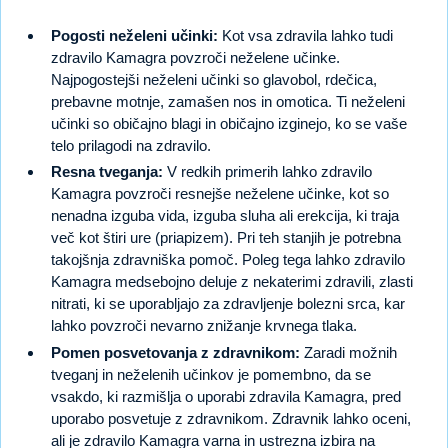
Pogosti neželeni učinki:
Kot vsa zdravila lahko tudi
zdravilo Kamagra povzroči neželene učinke.
Najpogostejši neželeni učinki so glavobol, rdečica,
prebavne motnje, zamašen nos in omotica. Ti neželeni
učinki so običajno blagi in običajno izginejo, ko se vaše
telo prilagodi na zdravilo.
Resna tveganja:
V redkih primerih lahko zdravilo
Kamagra povzroči resnejše neželene učinke, kot so
nenadna izguba vida, izguba sluha ali erekcija, ki traja
več kot štiri ure (priapizem). Pri teh stanjih je potrebna
takojšnja zdravniška pomoč. Poleg tega lahko zdravilo
Kamagra medsebojno deluje z nekaterimi zdravili, zlasti
nitrati, ki se uporabljajo za zdravljenje bolezni srca, kar
lahko povzroči nevarno znižanje krvnega tlaka.
Pomen posvetovanja z zdravnikom:
Zaradi možnih
tveganj in neželenih učinkov je pomembno, da se
vsakdo, ki razmišlja o uporabi zdravila Kamagra, pred
uporabo posvetuje z zdravnikom. Zdravnik lahko oceni,
ali je zdravilo Kamagra varna in ustrezna izbira na