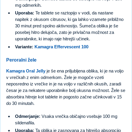
mg odmerkih.
Uporaba:
Te tablete se raztopijo v vodi, da nastane
napitek z okusom citrusov, ki ga lahko vzamete približno
30 minut pred spolno aktivnostjo. Šumeča oblika je še
posebej hitro delujoča, zato je privlačna možnost za
uporabnike, ki imajo raje hitrejši učinek.
Variante:
Kamagra Effervescent 100
Peroralni žele
Kamagra Oral Jelly
je še ena priljubljena oblika, ki je na voljo
v vrečkah z enim odmerkom. Žele je mogoče vzeti
neposredno iz vrečke in je na voljo v različnih okusih, zaradi
česar je za nekatere uporabnike bolj okusna možnost. Žele se
absorbira hitreje kot tablete in pogosto začne učinkovati v 15
do 30 minutah.
Odmerjanje:
Vsaka vrečka običajno vsebuje 100 mg
sildenafila.
Uporaba:
Ta oblika je zasnovana za hitrejšo absorpcijo