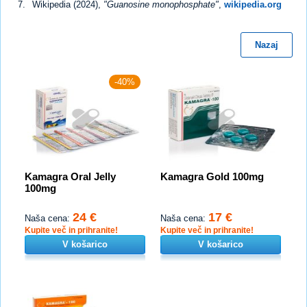
Wikipedia (2024),
"Guanosine monophosphate"
,
wikipedia.org
Nazaj
-40%
Kamagra Oral Jelly
Kamagra Gold 100mg
100mg
24 €
17 €
Naša cena:
Naša cena:
Kupite več in prihranite!
Kupite več in prihranite!
V košarico
V košarico