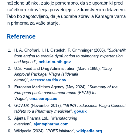
neželene učinke, zato je pomembno, da se uporabniki pred
začetkom zdravljenja posvetujejo z zdravstvenim delavcem.
Tako bo zagotovljeno, da je uporaba zdravila Kamagra varna
in primerna za vaše stanje.
Reference
H. A. Ghofrani, I. H. Osterloh, F. Grimminger (2006),
"Sildenafil:
from angina to erectile dysfunction to pulmonary hypertension
and beyond"
,
ncbi.nlm.nih.gov
U.S. Food and Drug Administration (March 1998),
"Drug
Approval Package: Viagra (sildenafil
citrate)"
,
accessdata.fda.gov
European Medicines Agency (May 2024),
"Summary of the
European public assessment report (EPAR) for
Viagra"
,
ema.europa.eu
GOV.UK (November 2017),
"MHRA reclassifies Viagra Connect
tablets to a Pharmacy medicine"
,
gov.uk
Ajanta Pharma Ltd.,
"Manufacturing
overview"
,
ajantapharma.com
Wikipedia (2024),
"PDE5 inhibitor"
,
wikipedia.org