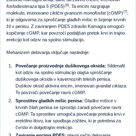
[6]
fosfodiesteraza tipa 5
(PDE5)
. Ta encim razgrajuje
[7]
molekulo, imenovano ciklični
gvanozin monofosfat
(cGMP)
,
ki je odgovorna za sproščanje gladkih mišic in širjenje krvnih
žil v penisu. Z zaviranjem PDE5 zdravilo Kamagra omogoči
kopičenje cGMP, kar povzroči podaljšan pretok krvi in trajno
erekcijo kot odziv na spolno stimulacijo.
Mehanizem delovanja vključuje naslednje:
Povečanje proizvodnje dušikovega oksida:
Sildenafil
kot odziv na spolno stimulacijo olajša sproščanje
dušikovega oksida
v kavernoznih telesih penisa.
Dušikov oksid aktivira encim, imenovan
gvanilat ciklaza
.
To povzroči povečanje ravni cGMP.
Sprostitev gladkih mišic penisa:
Gladke mišice v
krvnih žilah penisa se sprostijo zaradi povečane ravni
cGMP. Ta sprostitev omogoča povečanje pretoka krvi v
erektilno tkivo, kar spodbuja zožitev, ki je potrebna za
čvrsto in dolgotrajno erekcijo.
Zaviranje encima PDE5:
glavni način delovanja