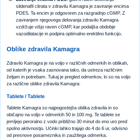
sildenafil citrata v zdravilu Kamagra je zaviranje encima
PDE5. Ta encim je odgovoren za razgradnjo cGMP. Z
zaviranjem njegovega delovanja zdravilo Kamagra
vzdržuje višjo raven cGMP, kar podaljša obdobje
vazodilatacije in podpira optimalno erektilno funkcijo.
Oblike zdravila Kamagra
Zdravilo Kamagra je na voljo v različnih odmerkih in oblikah,
od katerih je vsaka zasnovana tako, da ustreza različnim
željam in potrebam. Tukaj je pregled odmerkov, ki so na voljo
za različne oblike zdravila Kamagra:
Tablete / Tablete
Tablete Kamagra so najpogostejša oblika zdravila in so
običajno na voljo v odmerkih 50 in 100 mg. Te tablete se
jemljejo peroralno z vodo približno 30 minut do eno uro pred
spolno aktivnostjo. Učinki lahko trajajo do 4 do 6 ur, odvisno
od presnove posameznika in zaužitega odmerka.