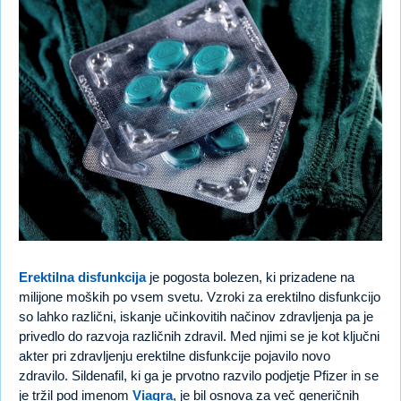
Erektilna disfunkcija
je pogosta bolezen, ki prizadene na
milijone moških po vsem svetu. Vzroki za erektilno disfunkcijo
so lahko različni, iskanje učinkovitih načinov zdravljenja pa je
privedlo do razvoja različnih zdravil. Med njimi se je kot ključni
akter pri zdravljenju erektilne disfunkcije pojavilo novo
zdravilo. Sildenafil, ki ga je prvotno razvilo podjetje Pfizer in se
je tržil pod imenom
Viagra
, je bil osnova za več generičnih