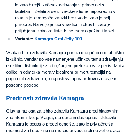
in zato hitrejši začetek delovanja v primerjavi s
tabletami. Želatina se iz vrečke iztisne neposredno v
usta in jo je mogoče zaužiti brez vode, zato je bolj
priročna. Na voljo je tudi v različnih okusih, zato je
priljubljena izbira za tiste, ki ne marajo požirati tablet.
Variante:
Kamagra Oral Jelly 100
Vsaka oblika zdravila Kamagra ponuja drugačno uporabniško
izkušnjo, vendar so vse namenjene učinkovitemu zdravljenju
erektilne disfunkcije z izboljšanjem pretoka krvi v penis. Izbira
oblike in odmerka mora v idealnem primeru temeljiti na
priporočilu zdravnika, ki upošteva uporabnikovo zdravje in
posebne potrebe.
Prednosti zdravila Kamagra
Glavna razloga za izbiro zdravila Kamagra pred blagovnimi
znamkami, kot je Viagra, sta cena in dostopnost. Zdravilo
Kamagra je pogosto precej cenejše, zato je privlačnejša
možnost za tiste, ki si ne morejo privoščiti ali ne želijo plačati