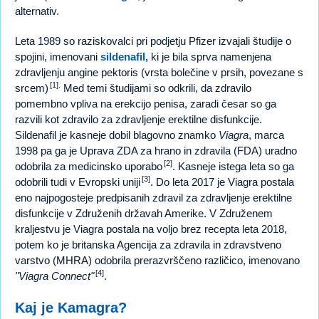
alternativ.
Leta 1989 so raziskovalci pri podjetju Pfizer izvajali študije o
spojini, imenovani
sildenafil,
ki je bila sprva namenjena
zdravljenju angine pektoris (vrsta bolečine v prsih, povezane s
[1].
srcem)
Med temi študijami so odkrili, da zdravilo
pomembno vpliva na erekcijo penisa, zaradi česar so ga
razvili kot zdravilo za zdravljenje erektilne disfunkcije.
Sildenafil je kasneje dobil blagovno znamko
Viagra
, marca
1998 pa ga je Uprava ZDA za hrano in zdravila (FDA) uradno
[2]
odobrila za medicinsko uporabo
. Kasneje istega leta so ga
[3]
odobrili tudi v Evropski uniji
. Do leta 2017 je Viagra postala
eno najpogosteje predpisanih zdravil za zdravljenje erektilne
disfunkcije v Združenih državah Amerike. V Združenem
kraljestvu je Viagra postala na voljo brez recepta leta 2018,
potem ko je britanska Agencija za zdravila in zdravstveno
varstvo (MHRA) odobrila prerazvrščeno različico, imenovano
[4]
"Viagra Connect"
.
Kaj je Kamagra?