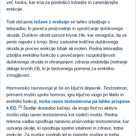
več kisika, kar ima za posledico trdnejše in zanesljivejše
erekcije.
Tudi občasne
težave z erekcijo
se lahko izboljšajo s
telovadbo, ki poveča proizvodnjo in sproščanje
dušikovega
oksida
. Dušikov oksid sprosti krvne žile, kar omogoča, da se
penis napolni s krvjo. Brez zadostne količine dušikovega
oksida je proces erekcije šibak ali moten. Redna telovadba
izboljša erektilno funkcijo s povečanjem razpoložljivosti
dušikovega oksida in ohranjanjem zdravja
endotelija
(notranje
obloge krvnih žil), ki je bistvenega pomena za erektilno
zmogljivost.
Hormonsko ravnovesje je še en ključni dejavnik.
Testosteron
,
primarni moški spolni hormon, igra ključno vlogo pri libidu in
erektilni funkciji,
nizka raven testosterona pa lahko prispeva
[2]
k ED
.
Študije dosledno kažejo, da imajo fizično aktivni
moški višjo raven testosterona kot sedeči moški. Redna
telesna vadba spodbuja naravno proizvodnjo testosterona, kar
ustvarja okolje, ki spodbuja spolno vitalnost in zdrave, trdne
erekcije. Za moške srednjih let in starejše moške je treba