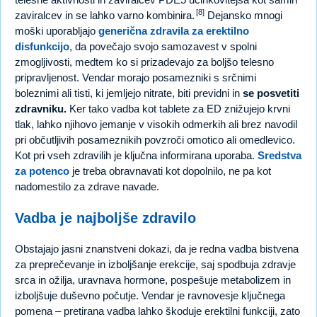
[8]
zaviralcev in se lahko varno kombinira.
Dejansko mnogi
moški uporabljajo
generična zdravila za erektilno
disfunkcijo
, da povečajo svojo samozavest v spolni
zmogljivosti, medtem ko si prizadevajo za boljšo telesno
pripravljenost. Vendar morajo posamezniki s srčnimi
boleznimi ali tisti, ki jemljejo nitrate, biti previdni in
se posvetiti
zdravniku.
Ker tako vadba kot tablete za ED znižujejo krvni
tlak, lahko njihovo jemanje v visokih odmerkih ali brez navodil
pri občutljivih posameznikih povzroči omotico ali omedlevico.
Kot pri vseh zdravilih je ključna informirana uporaba.
Sredstva
za potenco
je treba obravnavati kot dopolnilo, ne pa kot
nadomestilo za zdrave navade.
Vadba je najboljše zdravilo
Obstajajo jasni znanstveni dokazi, da je redna vadba bistvena
za preprečevanje in izboljšanje erekcije, saj spodbuja zdravje
srca in ožilja, uravnava hormone, pospešuje metabolizem in
izboljšuje duševno počutje. Vendar je ravnovesje ključnega
pomena – pretirana vadba lahko škoduje erektilni funkciji, zato