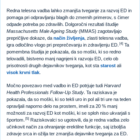
Redna telesna vadba lahko zmanjša tveganje za razvoj ED in
pomaga pri odpravljanju blagih do zmernih primerov, s čimer
odpade potreba po zdravilih. Dolgoročni rezultati študije
Massachusetts Male Ageing Study
(MMAS) zagotavljajo
prepričljive dokaze, da
način življenja
, zlasti telesna vadba,
[4]
igra odločilno vlogo pri preprečevanju in zdravljenju ED.
Ta
pomembna študija je pokazala, da so moški, ki so redno
telovadili, bistveno manj nagnjeni k razvoju ED, celo ob
prisotnosti drugih dejavnikov tveganja, kot sta
starost
ali
visok krvni tlak
.
Močno povezavo med vadbo in ED potrjuje tudi
Harvard
Health Professionals Follow-Up Study
. Ta raziskava je
pokazala, da so moški, ki so tekli uro in pol ali tri ure na teden
opravljali naporno delo na prostem, imeli za 20 % manj
možnosti za razvoj ED kot moški, ki se sploh niso ukvarjali s
[5]
športom.
Raziskovalci so ugotovili, da je redna vadba zelo
učinkovit način za ohranjanje erektilne funkcije, saj izboljša
zdravje srca in ožilja ter zmanjša dejavnike tveganja za ED.