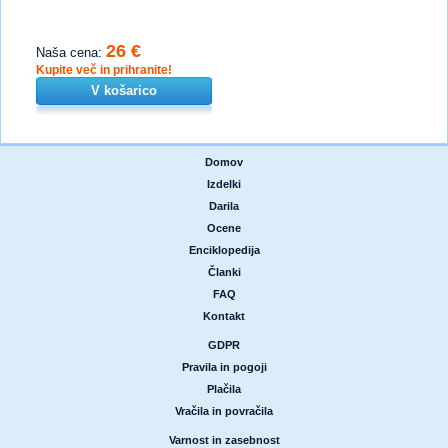
26 €
Naša cena:
Kupite več in prihranite!
V košarico
Domov
|
Izdelki
|
Darila
|
Ocene
|
Enciklopedija
|
Članki
|
FAQ
|
Kontakt
GDPR
|
Pravila in pogoji
|
Plačila
|
Vračila in povračila
Varnost in zasebnost