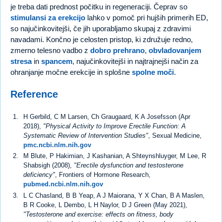
je treba dati prednost počitku in regeneraciji. Čeprav so
stimulansi za erekcijo
lahko v pomoč pri hujših primerih ED,
so najučinkovitejši, če jih uporabljamo skupaj z zdravimi
navadami. Končno je celosten pristop, ki združuje redno,
zmerno telesno vadbo z
dobro prehrano
,
obvladovanjem
stresa
in
spancem
, najučinkovitejši in najtrajnejši način za
ohranjanje močne erekcije in splošne
spolne moči
.
Reference
H Gerbild, C M Larsen, Ch Graugaard, K A Josefsson (Apr
2018),
"Physical Activity to Improve Erectile Function: A
Systematic Review of Intervention Studies"
, Sexual Medicine,
pmc.ncbi.nlm.nih.gov
M Blute, P Hakimian, J Kashanian, A Shteynshluyger, M Lee, R
Shabsigh (2008),
"Erectile dysfunction and testosterone
deficiency"
, Frontiers of Hormone Research,
pubmed.ncbi.nlm.nih.gov
L C Chasland, B B Yeap, A J Maiorana, Y X Chan, B A Maslen,
B R Cooke, L Dembo, L H Naylor, D J Green (May 2021),
"Testosterone and exercise: effects on fitness, body