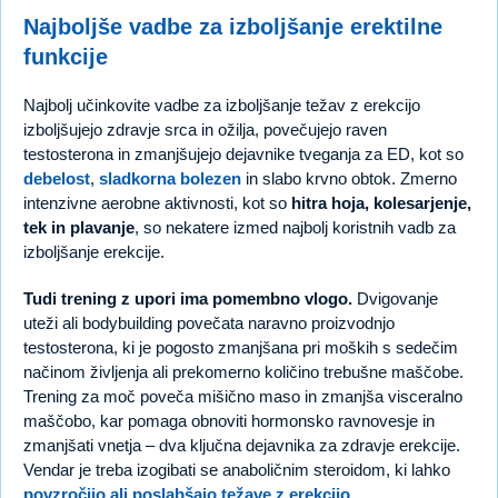
Najboljše vadbe za izboljšanje erektilne
funkcije
Najbolj učinkovite vadbe za izboljšanje težav z erekcijo
izboljšujejo zdravje srca in ožilja, povečujejo raven
testosterona in zmanjšujejo dejavnike tveganja za ED, kot so
debelost
,
sladkorna bolezen
in slabo krvno obtok. Zmerno
intenzivne aerobne aktivnosti, kot so
hitra hoja, kolesarjenje,
tek in plavanje
, so nekatere izmed najbolj koristnih vadb za
izboljšanje erekcije.
Tudi trening z upori ima pomembno vlogo.
Dvigovanje
uteži ali bodybuilding povečata naravno proizvodnjo
testosterona, ki je pogosto zmanjšana pri moških s sedečim
načinom življenja ali prekomerno količino trebušne maščobe.
Trening za moč poveča mišično maso in zmanjša visceralno
maščobo, kar pomaga obnoviti hormonsko ravnovesje in
zmanjšati vnetja – dva ključna dejavnika za zdravje erekcije.
Vendar je treba izogibati se anaboličnim steroidom, ki lahko
povzročijo ali poslabšajo težave z erekcijo
.