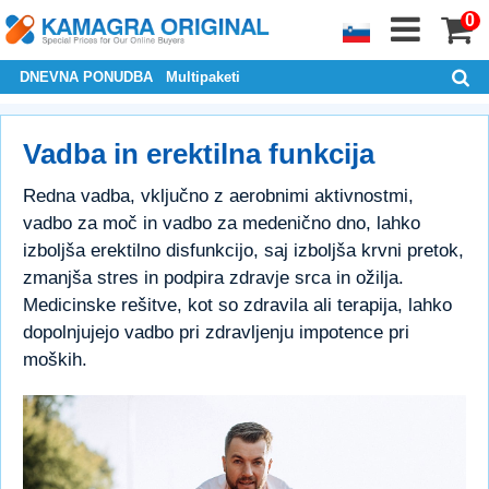
0
DNEVNA PONUDBA
Multipaketi
Vadba in erektilna funkcija
Redna vadba, vključno z aerobnimi aktivnostmi,
vadbo za moč in vadbo za medenično dno, lahko
izboljša erektilno disfunkcijo, saj izboljša krvni pretok,
zmanjša stres in podpira zdravje srca in ožilja.
Medicinske rešitve, kot so zdravila ali terapija, lahko
dopolnjujejo vadbo pri zdravljenju impotence pri
moških.