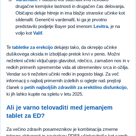
drugačne kemijske lastnosti in drugačen čas delovanja.
Običajno deluje hitreje in ima blažje stranske učinke kot
sildenafil. Generični vardenafil, ki ga je prvotno
predstavilo podjetje Bayer pod imenom
Levitra
, je na
voljo kot
Valif
.
Te
tabletke za erekcijo
delujejo tako, da okrepijo učinke
dušikovega oksida in izboljšajo pretok krvi v penis. Možni
neželeni učinki vključujejo glavobol, rdečico, zamašen nos in v
redkih primerih spremembe vida ali obremenitev srca in ožilja.
Vendar so ti neželeni učinki redki in pogosto blagi. Za več
informacij o najbolj primernih izdelkih si oglejte naš prejšnji
članek o
petih najboljših zdravilih za erektilno disfunkcijo
,
ki jih lahko kupite na spletu v letu 2025.
Ali je varno telovaditi med jemanjem
tablet za ED?
Za večino zdravih posameznikov je kombinacija zmerne
telesne aktivnosti in zaviralcev PDE5 učinkovitejša kot samih