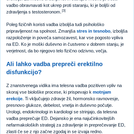
vadbo obravnavati kot ukrep proti staranju, ki je boljši od
[3]
zdravljenja s testosteronom.
Poleg fizičnih koristi vadba izboljša tudi psihološko
pripravljenost na spolnost. Zmanjša
stres in tesnobo
, izboljša
razpoloženje in poveča samozavest, kar vse pogosto vpliva
na ED. Ko je moški duševno in čustveno v dobrem stanju, je
verjetnost, da bo njegovo telo fizično odzivno, večja.
Ali lahko vadba prepreči erektilno
disfunkcijo?
Z znanstvenega vidika ima telesna vadba pozitiven vpliv na
skoraj vse biološke procese, ki prispevajo k
motnjam
erekcije
. Ti vključujejo zdravje žil, hormonsko ravnovesje,
presnovo glukoze, debelost, vnetja in duševno počutje.
Urologi, endokrinologi in kardiologi se strinjajo, da telesna
vadba preprečuje ED. Dejansko je ena najučinkovitejših
nefarmakoloških strategij za zdravljenje in preprečevanje ED,
zlasti če se z njo začne zgodaj in se izvaja redno.