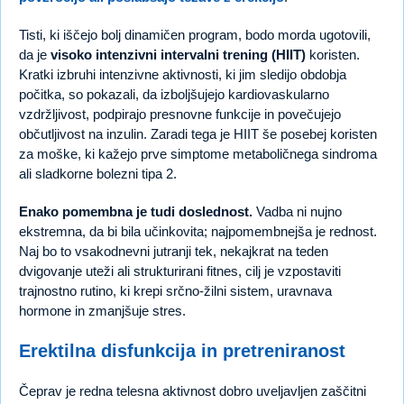
Tisti, ki iščejo bolj dinamičen program, bodo morda ugotovili,
da je
visoko intenzivni intervalni trening (HIIT)
koristen.
Kratki izbruhi intenzivne aktivnosti, ki jim sledijo obdobja
počitka, so pokazali, da izboljšujejo kardiovaskularno
vzdržljivost, podpirajo presnovne funkcije in povečujejo
občutljivost na inzulin. Zaradi tega je HIIT še posebej koristen
za moške, ki kažejo prve simptome metaboličnega sindroma
ali sladkorne bolezni tipa 2.
Enako pomembna je tudi doslednost.
Vadba ni nujno
ekstremna, da bi bila učinkovita; najpomembnejša je rednost.
Naj bo to vsakodnevni jutranji tek, nekajkrat na teden
dvigovanje uteži ali strukturirani fitnes, cilj je vzpostaviti
trajnostno rutino, ki krepi srčno-žilni sistem, uravnava
hormone in zmanjšuje stres.
Erektilna disfunkcija in pretreniranost
Čeprav je redna telesna aktivnost dobro uveljavljen zaščitni