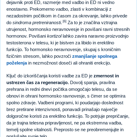
dejavnik proti ED, razmerje med vadbo in ED ni vedno
enostavno. Prekomerno vadbo, zlasti v kombinaciji z
nezadostnim počitkom in časom za okrevanje, lahko privede
[6]
do
sindroma pretreniranosti
.
Za to je značilna vztrajna
utrujenost, hormonsko neravnovesje in povišani ravni stresnih
hormonov. Povišani
kortizol
lahko zavira naravno proizvodnjo
testosterona v telesu, ki je bistven za libido in erektilno
funkcijo. To hormonsko neravnovesje, skupaj s kroničnim
fizičnim stresom, lahko povzroči
zmanjšanje spolnega
poželenja
in nezmožnost doseči ali ohraniti erekcijo.
Ključ do izkoriščanja koristi vadbe za ED je
zmernost in
ustrezen čas za regeneracijo.
Dovolj spanja, pravilna
prehrana in redni dnevi počitka omogočajo telesu, da se
obnovi in ohrani hormonsko ravnovesje, s čimer se optimira
spolno zdravje. Vadbeni programi, ki poudarjajo doslednost
brez pretirane intenzivnosti, ponavadi prinašajo največje
dolgoročne koristi za erektilno funkcijo. To potrjuje prepričanje,
da je trajna telesna pripravljenost, ne pa ekstremna vadba,
temelj spolne vitalnosti. Preprosto se ne preobremenjujte in
poslušajte svoje telo.