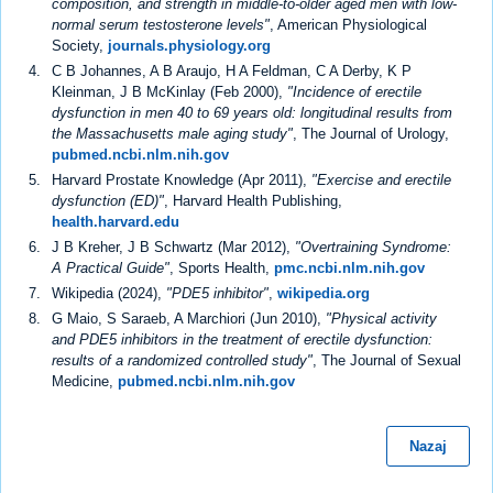
composition, and strength in middle-to-older aged men with low-
normal serum testosterone levels"
, American Physiological
Society,
journals.physiology.org
C B Johannes, A B Araujo, H A Feldman, C A Derby, K P
Kleinman, J B McKinlay (Feb 2000),
"Incidence of erectile
dysfunction in men 40 to 69 years old: longitudinal results from
the Massachusetts male aging study"
, The Journal of Urology,
pubmed.ncbi.nlm.nih.gov
Harvard Prostate Knowledge (Apr 2011),
"Exercise and erectile
dysfunction (ED)"
, Harvard Health Publishing,
health.harvard.edu
J B Kreher, J B Schwartz (Mar 2012),
"Overtraining Syndrome:
A Practical Guide"
, Sports Health,
pmc.ncbi.nlm.nih.gov
Wikipedia (2024),
"PDE5 inhibitor"
,
wikipedia.org
G Maio, S Saraeb, A Marchiori (Jun 2010),
"Physical activity
and PDE5 inhibitors in the treatment of erectile dysfunction:
results of a randomized controlled study"
, The Journal of Sexual
Medicine,
pubmed.ncbi.nlm.nih.gov
Nazaj