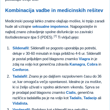
Kombinacija vadbe in medicinskih rešitev
Medicinski posegi lahko znatno olajšajo moške, ki trpijo zaradi
hude ali vztrajne
seksualne impotence
. Najpogostejše in
najbolj znano zdravljenje spolne disfunkcije so zaviralci
[7]
fosfodiesteraze tipa 5
(PDE5).
Ti vključujejo:
Sildenafil
: Sildenafil se pogosto uporablja po potrebi,
deluje v 30-60 minutah in traja približno 4-6 ur. Sildenafil
je postal priljubljen pod blagovno znamko
Viagra
in je
zdaj na voljo kot generična zdravila
Kamagra
,
Cobra
in
Cenforce
.
Tadalafil
: Znano je po daljšem razpolovnem času do 36
ur, kar omogoča večjo spontanost. Idealno je za moške,
ki si želijo uživati v spolno aktivnem vikendu. Sprva se
je prodajal pod blagovno znamko
Cialis
, generična
različica tadalafila pa je na voljo kot
Tadalis
,
Tadacip
ali
Vidalista
.
Vardenafil
: Podobno kot sildenafil ima nekoliko