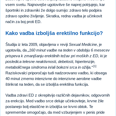
vsem svetu. Najnovejše ugotovitve še naprej potrjujejo, kar
športniki in zdravniki že dolgo sumijo: zdravo telo podpira
zdravo spolno življenje. Skratka, redna vadba je učinkovit
način za boj proti ED.
Kako vadba izboljša erektilno funkcijo?
Študija iz leta 2009, objavljena v reviji
Sexual Medicine
, je
ugotovila, da
160 minut vadbe na teden v obdobju 6 mesecev
prispeva k zmanjšanju erektilnih težav pri moških z ED, ki je
posledica telesne neaktivnosti, debelosti, hipertenzije,
[1]
metaboličnega sindroma in/ali bolezni srca in ožilja.
Raziskovalci priporočajo tudi nadzorovano vadbo, ki obsega
40 minut zmerno intenzivne do intenzivne aerobne vadbe
štirikrat na teden, da se izboljša erektilna funkcija.
Vadba zdravi ED z okrepitvijo različnih dejavnikov, odgovornih
za erekcijo. Med vadbo srce deluje učinkoviteje, krvne žile
postanejo bolj elastične in izboljša se krvni obtok. Te
spremembe omogočajo, da med vzburjenjem v penis pride