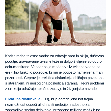
Koristi redne telesne vadbe za zdravje srca in ožilja, duševno
počutje, uravnavanje telesne teže in dolgo življenje so dobro
dokumentirane. Vendar pa je močan vpliv telesne vadbe na
erektilno funkcijo področje, ki mu je pogosto namenjena manj
pozornosti. Čeprav je erektilna disfunkcija običajno povezana
s staranjem, ni neizogibna posledica staranja. Redni problemi
z erekcijo odražajo splošno zdravje in življenjske navade.
Erektilna disfunkcija
(ED), ki je opredeljena kot trajna
nezmožnost doseči ali ohraniti erekcijo, zadostno za
zadovoljivo spolno delovanje, prizadene milijone moških po