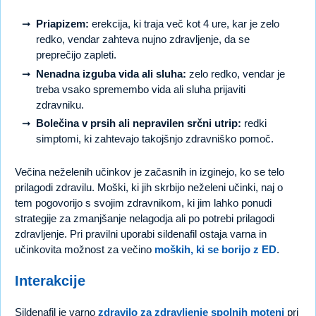
Priapizem:
erekcija, ki traja več kot 4 ure, kar je zelo
redko, vendar zahteva nujno zdravljenje, da se
preprečijo zapleti.
Nenadna izguba vida ali sluha:
zelo redko, vendar je
treba vsako spremembo vida ali sluha prijaviti
zdravniku.
Bolečina v prsih ali nepravilen srčni utrip:
redki
simptomi, ki zahtevajo takojšnjo zdravniško pomoč.
Večina neželenih učinkov je začasnih in izginejo, ko se telo
prilagodi zdravilu. Moški, ki jih skrbijo neželeni učinki, naj o
tem pogovorijo s svojim zdravnikom, ki jim lahko ponudi
strategije za zmanjšanje nelagodja ali po potrebi prilagodi
zdravljenje. Pri pravilni uporabi sildenafil ostaja varna in
učinkovita možnost za večino
moških, ki se borijo z ED
.
Interakcije
Sildenafil je varno
zdravilo za zdravljenje spolnih motenj
pri