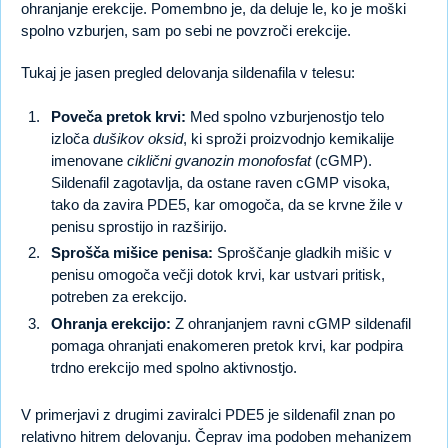
ohranjanje erekcije. Pomembno je, da deluje le, ko je moški
spolno vzburjen, sam po sebi ne povzroči erekcije.
Tukaj je jasen pregled delovanja sildenafila v telesu:
Poveča pretok krvi:
Med spolno vzburjenostjo telo
izloča
dušikov oksid
, ki sproži proizvodnjo kemikalije
imenovane
ciklični gvanozin monofosfat
(cGMP).
Sildenafil zagotavlja, da ostane raven cGMP visoka,
tako da zavira PDE5, kar omogoča, da se krvne žile v
penisu sprostijo in razširijo.
Sprošča mišice penisa:
Sproščanje gladkih mišic v
penisu omogoča večji dotok krvi, kar ustvari pritisk,
potreben za erekcijo.
Ohranja erekcijo:
Z ohranjanjem ravni cGMP sildenafil
pomaga ohranjati enakomeren pretok krvi, kar podpira
trdno erekcijo med spolno aktivnostjo.
V primerjavi z drugimi zaviralci PDE5 je sildenafil znan po
relativno hitrem delovanju. Čeprav ima podoben mehanizem