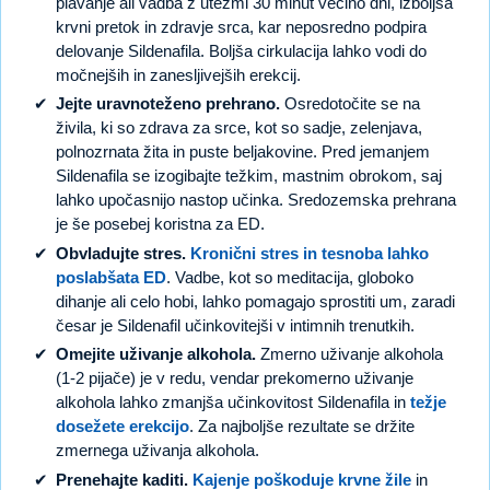
plavanje ali vadba z utežmi 30 minut večino dni, izboljša
krvni pretok in zdravje srca, kar neposredno podpira
delovanje Sildenafila. Boljša cirkulacija lahko vodi do
močnejših in zanesljivejših erekcij.
Jejte uravnoteženo prehrano.
Osredotočite se na
živila, ki so zdrava za srce, kot so sadje, zelenjava,
polnozrnata žita in puste beljakovine. Pred jemanjem
Sildenafila se izogibajte težkim, mastnim obrokom, saj
lahko upočasnijo nastop učinka. Sredozemska prehrana
je še posebej koristna za ED.
Obvladujte stres.
Kronični stres in tesnoba lahko
poslabšata ED
. Vadbe, kot so meditacija, globoko
dihanje ali celo hobi, lahko pomagajo sprostiti um, zaradi
česar je Sildenafil učinkovitejši v intimnih trenutkih.
Omejite uživanje alkohola.
Zmerno uživanje alkohola
(1-2 pijače) je v redu, vendar prekomerno uživanje
alkohola lahko zmanjša učinkovitost Sildenafila in
težje
dosežete erekcijo
. Za najboljše rezultate se držite
zmernega uživanja alkohola.
Prenehajte kaditi.
Kajenje poškoduje krvne žile
in