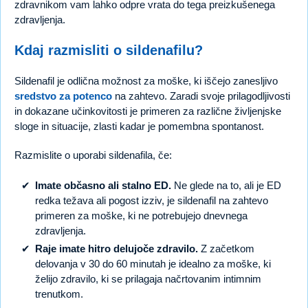
zdravnikom vam lahko odpre vrata do tega preizkušenega
zdravljenja.
Kdaj razmisliti o sildenafilu?
Sildenafil je odlična možnost za moške, ki iščejo zanesljivo
sredstvo za potenco
na zahtevo. Zaradi svoje prilagodljivosti
in dokazane učinkovitosti je primeren za različne življenjske
sloge in situacije, zlasti kadar je pomembna spontanost.
Razmislite o uporabi sildenafila, če:
Imate občasno ali stalno ED.
Ne glede na to, ali je ED
redka težava ali pogost izziv, je sildenafil na zahtevo
primeren za moške, ki ne potrebujejo dnevnega
zdravljenja.
Raje imate hitro delujoče zdravilo.
Z začetkom
delovanja v 30 do 60 minutah je idealno za moške, ki
želijo zdravilo, ki se prilagaja načrtovanim intimnim
trenutkom.