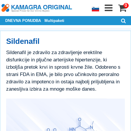
0
DNEVNA PONUDBA
Multipaketi
Sildenafil
Sildenafil je zdravilo za zdravljenje erektilne
disfunkcije in pljučne arterijske hipertenzije, ki
izboljša pretok krvi in sprosti krvne žile. Odobreno s
strani FDA in EMA, je bilo prvo učinkovito peroralno
zdravilo za impotenco in ostaja najbolj priljubljena in
zanesljiva izbira za mnoge moške danes.