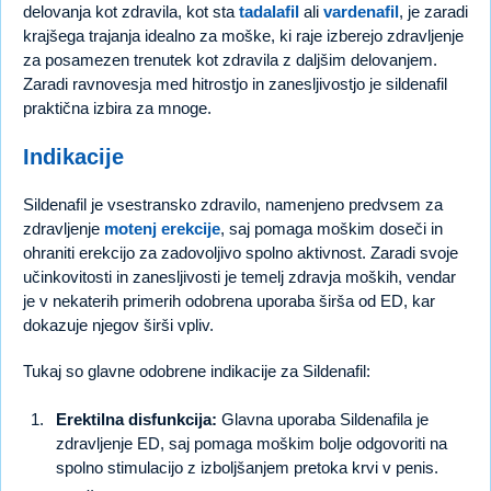
delovanja kot zdravila, kot sta
tadalafil
ali
vardenafil
, je zaradi
krajšega trajanja idealno za moške, ki raje izberejo zdravljenje
za posamezen trenutek kot zdravila z daljšim delovanjem.
Zaradi ravnovesja med hitrostjo in zanesljivostjo je sildenafil
praktična izbira za mnoge.
Indikacije
Sildenafil je vsestransko zdravilo, namenjeno predvsem za
zdravljenje
motenj erekcije
, saj pomaga moškim doseči in
ohraniti erekcijo za zadovoljivo spolno aktivnost. Zaradi svoje
učinkovitosti in zanesljivosti je temelj zdravja moških, vendar
je v nekaterih primerih odobrena uporaba širša od ED, kar
dokazuje njegov širši vpliv.
Tukaj so glavne odobrene indikacije za Sildenafil:
Erektilna disfunkcija:
Glavna uporaba Sildenafila je
zdravljenje ED, saj pomaga moškim bolje odgovoriti na
spolno stimulacijo z izboljšanjem pretoka krvi v penis.