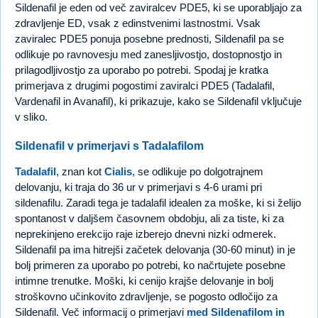
Sildenafil je eden od več zaviralcev PDE5, ki se uporabljajo za
zdravljenje ED, vsak z edinstvenimi lastnostmi. Vsak
zaviralec PDE5 ponuja posebne prednosti, Sildenafil pa se
odlikuje po ravnovesju med zanesljivostjo, dostopnostjo in
prilagodljivostjo za uporabo po potrebi. Spodaj je kratka
primerjava z drugimi pogostimi zaviralci PDE5 (Tadalafil,
Vardenafil in Avanafil), ki prikazuje, kako se Sildenafil vključuje
v sliko.
Sildenafil v primerjavi s Tadalafilom
Tadalafil
, znan kot
Cialis
, se odlikuje po dolgotrajnem
delovanju, ki traja do 36 ur v primerjavi s 4-6 urami pri
sildenafilu. Zaradi tega je tadalafil idealen za moške, ki si želijo
spontanost v daljšem časovnem obdobju, ali za tiste, ki za
neprekinjeno erekcijo raje izberejo dnevni nizki odmerek.
Sildenafil pa ima hitrejši začetek delovanja (30-60 minut) in je
bolj primeren za uporabo po potrebi, ko načrtujete posebne
intimne trenutke. Moški, ki cenijo krajše delovanje in bolj
stroškovno učinkovito zdravljenje, se pogosto odločijo za
Sildenafil. Več informacij o primerjavi
med Sildenafilom in