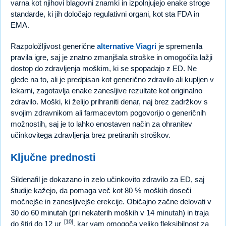
varna kot njihovi blagovni znamki in izpolnjujejo enake stroge
standarde, ki jih določajo regulativni organi, kot sta FDA in
EMA.
Razpoložljivost generične
alternative Viagri
je spremenila
pravila igre, saj je znatno zmanjšala stroške in omogočila lažji
dostop do zdravljenja moškim, ki se spopadajo z ED. Ne
glede na to, ali je predpisan kot generično zdravilo ali kupljen v
lekarni, zagotavlja enake zanesljive rezultate kot originalno
zdravilo. Moški, ki želijo prihraniti denar, naj brez zadržkov s
svojim zdravnikom ali farmacevtom pogovorijo o generičnih
možnostih, saj je to lahko enostaven način za ohranitev
učinkovitega zdravljenja brez pretiranih stroškov.
Ključne prednosti
Sildenafil je dokazano in zelo učinkovito zdravilo za ED, saj
študije kažejo, da pomaga več kot 80 % moških doseči
močnejše in zanesljivejše erekcije. Običajno začne delovati v
30 do 60 minutah (pri nekaterih moških v 14 minutah) in traja
[10]
do štiri do 12 ur
, kar vam omogoča veliko fleksibilnost za