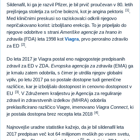
Sildenafil, ki ga je razvil Pfizer, je bil prvič proučevan v 80. letih
[1]
prejšnjega stoletja za srčne bolezni, kot je angina pektoris
.
Med kliničnimi preskusi so raziskovalci odkrili njegovo
nepričakovano korist: izboljšano erekcijo. To je pripeljalo do
njegove odobritve s strani
Ameriške agencije za hrano in
zdravila
(FDA) leta 1998 kot
Viagra
, prvo peroralno zdravilo
[2]
za ED
.
Do leta 2017 je Viagra postal eno najpogosteje predpisanih
zdravil za ED v ZDA.
Evropska agencija za zdravila
(EMA) ga
je kmalu zatem odobrila, s čimer je utrdila njegov globalni
vpliv, po letu 2017 pa so postale dostopne tudi generične
različice, kar je izboljšalo dostopnost in cenovno dostopnost v
[3]
EU
. V Združenem kraljestvu je Agencija za reguliranje
zdravil in zdravstvenih izdelkov (MHRA) odobrila
preklasificirano različico Viagre, imenovano
Viagra Connect
, ki
[4]
je postala dostopna brez recepta leta 2018
.
Najnovejše uradne statistike kažejo, da je bil sildenafil leta
2017 predpisan več kot 64 milijonom moških po vsem svetu,
[5]