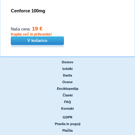
Cenforce 100mg
19 €
Naša cena:
Kupite več in prihranite!
V košarico
Domov
|
Izdelki
|
Darila
|
Ocene
|
Enciklopedija
|
Članki
|
FAQ
|
Kontakt
GDPR
|
Pravila in pogoji
|
Plačila
|