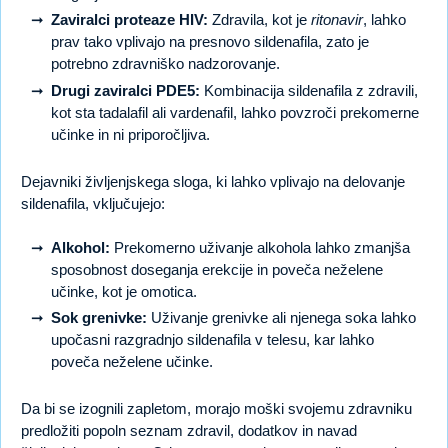
Zaviralci proteaze HIV:
Zdravila, kot je
ritonavir
, lahko
prav tako vplivajo na presnovo sildenafila, zato je
potrebno zdravniško nadzorovanje.
Drugi zaviralci PDE5:
Kombinacija sildenafila z zdravili,
kot sta tadalafil ali vardenafil, lahko povzroči prekomerne
učinke in ni priporočljiva.
Dejavniki življenjskega sloga, ki lahko vplivajo na delovanje
sildenafila, vključujejo:
Alkohol:
Prekomerno uživanje alkohola lahko zmanjša
sposobnost doseganja erekcije in poveča neželene
učinke, kot je omotica.
Sok grenivke:
Uživanje grenivke ali njenega soka lahko
upočasni razgradnjo sildenafila v telesu, kar lahko
poveča neželene učinke.
Da bi se izognili zapletom, morajo moški svojemu zdravniku
predložiti popoln seznam zdravil, dodatkov in navad