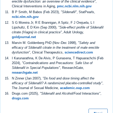
erectile dysfunction: an overview of the clinical evidence"
,
Clinical Interventions in Aging,
pmc.ncbi.nlm.nih.gov
B P Smith, M Babos (Feb 2023),
"Sildenafil"
, StatPearls,
ncbi.nlm.nih.gov
S G Moreira Jr, R E Brannigan, A Spitz, F J Orejuela, L I
Lipshultz, E D Kim (Sep 2000),
"Side-effect profile of Sildenafil
citrate (Viagra) in clinical practice"
, Adult Urology,
goldjournal.net
Marvin M. Goldenberg PhD (Nov–Dec 1998),
"Safety and
efficacy of Sildenafil citrate in the treatment of male erectile
dysfunction"
, Clinical Therapeutics,
sciencedirect.com
I Karunarathna, K De Alvis, P Gunasena, T Hapuarachchi (Feb
2024),
"Contraindications and Precautions: Safe Use of
Sildenafil in Special Populations"
, ResearchGate,
researchgate.net
N Zinner (Jan 2007),
"Do food and dose timing affect the
efficacy of Sildenafil? A randomized placebo-controlled study"
,
The Journal of Sexual Medicine,
academic.oup.com
Drugs.com (2025),
"Sildenafil and Alcohol/Food Interactions"
,
drugs.com