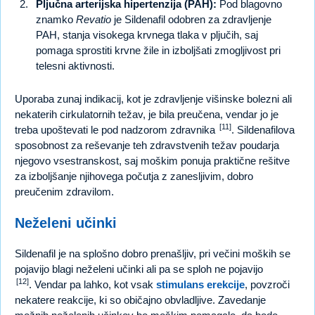
Pljučna arterijska hipertenzija (PAH):
Pod blagovno
znamko
Revatio
je Sildenafil odobren za zdravljenje
PAH, stanja visokega krvnega tlaka v pljučih, saj
pomaga sprostiti krvne žile in izboljšati zmogljivost pri
telesni aktivnosti.
Uporaba zunaj indikacij, kot je zdravljenje višinske bolezni ali
nekaterih cirkulatornih težav, je bila preučena, vendar jo je
[11]
treba upoštevati le pod nadzorom zdravnika
. Sildenafilova
sposobnost za reševanje teh zdravstvenih težav poudarja
njegovo vsestranskost, saj moškim ponuja praktične rešitve
za izboljšanje njihovega počutja z zanesljivim, dobro
preučenim zdravilom.
Neželeni učinki
Sildenafil je na splošno dobro prenašljiv, pri večini moških se
pojavijo blagi neželeni učinki ali pa se sploh ne pojavijo
[12]
. Vendar pa lahko, kot vsak
stimulans erekcije
, povzroči
nekatere reakcije, ki so običajno obvladljive. Zavedanje