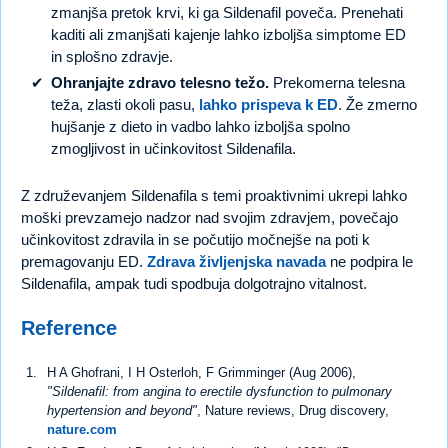
zmanjša pretok krvi, ki ga Sildenafil poveča. Prenehati
kaditi ali zmanjšati kajenje lahko izboljša simptome ED
in splošno zdravje.
Ohranjajte zdravo telesno težo.
Prekomerna telesna
teža, zlasti okoli pasu,
lahko prispeva k ED
. Že zmerno
hujšanje z dieto in vadbo lahko izboljša spolno
zmogljivost in učinkovitost Sildenafila.
Z združevanjem Sildenafila s temi proaktivnimi ukrepi lahko
moški prevzamejo nadzor nad svojim zdravjem, povečajo
učinkovitost zdravila in se počutijo močnejše na poti k
premagovanju ED.
Zdrava življenjska navada
ne podpira le
Sildenafila, ampak tudi spodbuja dolgotrajno vitalnost.
Reference
H A Ghofrani, I H Osterloh, F Grimminger (Aug 2006),
"Sildenafil: from angina to erectile dysfunction to pulmonary
hypertension and beyond"
, Nature reviews, Drug discovery,
nature.com