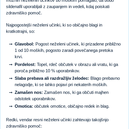
možnih neželenih učinkov bo moškim pomagalo, da bodo
sildenafil uporabljali z zaupanjem in vedeli, kdaj poiskati
zdravniško pomoč.
Najpogostejši neželeni učinki, ki so običajno blagi in
kratkotrajni, so:
Glavobol:
Pogost neželeni učinek, ki prizadene približno
1 od 10 moških, pogosto zaradi povečanega pretoka
krvi.
Pordelost:
Topel, rdeč občutek v obrazu ali vratu, ki ga
poroča približno 10 % uporabnikov.
Slaba prebava ali razdražljiv želodec:
Blago prebavno
nelagodje, ki se lahko pojavi pri nekaterih moških.
Zamašen nos:
Zamašen nos, ki ga občuti majhen
odstotek uporabnikov.
Omotica:
občutek omotice, običajno redek in blag.
Redki, vendar resni neželeni učinki zahtevajo takojšnjo
zdravniško pomoč: