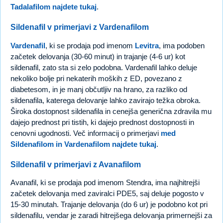
Tadalafilom najdete tukaj
.
Sildenafil v primerjavi z Vardenafilom
Vardenafil
, ki se prodaja pod imenom
Levitra
, ima podoben
začetek delovanja (30-60 minut) in trajanje (4-6 ur) kot
sildenafil, zato sta si zelo podobna. Vardenafil lahko deluje
nekoliko bolje pri nekaterih moških z ED, povezano z
diabetesom, in je manj občutljiv na hrano, za razliko od
sildenafila, katerega delovanje lahko zavirajo težka obroka.
Široka dostopnost sildenafila in cenejša generična zdravila mu
dajejo prednost pri tistih, ki dajejo prednost dostopnosti in
cenovni ugodnosti. Več informacij o primerjavi
med
Sildenafilom in Vardenafilom najdete tukaj
.
Sildenafil v primerjavi z Avanafilom
Avanafil, ki se prodaja pod imenom Stendra, ima najhitrejši
začetek delovanja med zaviralci PDE5, saj deluje pogosto v
15-30 minutah. Trajanje delovanja (do 6 ur) je podobno kot pri
sildenafilu, vendar je zaradi hitrejšega delovanja primernejši za