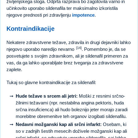
življenjskega sloga. Odprta razprava bo zagotovila varno in
učinkovito uporabo sildenafila ter maksimalno izkoristila
njegove prednosti pri zdravljenju
impotence
.
Kontraindikacije
Nekatere zdravstvene težave, zdravila in drugi dejavniki lahko
[14]
njegovo uporabo naredijo nevarno
. Pomembno je, da se
posvetujete s svojim zdravnikom, ali je sildenafil primeren za
vas, da ga lahko uporabljate brez tveganja za zdravstvene
zaplete.
Tukaj so glavne kontraindikacije za sildenafil:
Hude težave s srcem ali jetri:
Moški z resnimi srčno-
žilnimi težavami (npr. nestabilna angina pektoris, huda
srčna insuficienca) ali hudo boleznijo jeter morajo zaradi
morebitne obremenitve teh organov izogibati sildenafilu.
Nedavni možganski kap ali srčni infarkt:
Osebam, ki
so v zadnjih šestih mesecih doživele možganski kap ali
srčni infarkt, se odsvetuje uporaba sildenafila, saj lahko