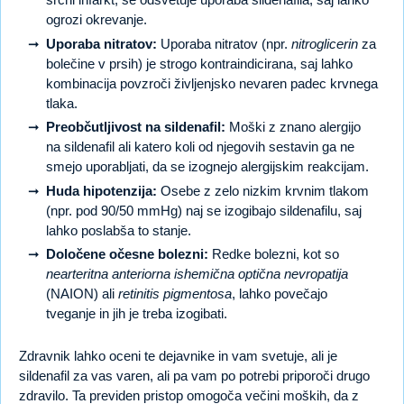
ogrozi okrevanje.
Uporaba nitratov:
Uporaba nitratov (npr.
nitroglicerin
za
bolečine v prsih) je strogo kontraindicirana, saj lahko
kombinacija povzroči življenjsko nevaren padec krvnega
tlaka.
Preobčutljivost na sildenafil:
Moški z znano alergijo
na sildenafil ali katero koli od njegovih sestavin ga ne
smejo uporabljati, da se izognejo alergijskim reakcijam.
Huda hipotenzija:
Osebe z zelo nizkim krvnim tlakom
(npr. pod 90/50 mmHg) naj se izogibajo sildenafilu, saj
lahko poslabša to stanje.
Določene očesne bolezni:
Redke bolezni, kot so
nearteritna anteriorna ishemična optična nevropatija
(NAION) ali
retinitis pigmentosa
, lahko povečajo
tveganje in jih je treba izogibati.
Zdravnik lahko oceni te dejavnike in vam svetuje, ali je
sildenafil za vas varen, ali pa vam po potrebi priporoči drugo
zdravilo. Ta previden pristop omogoča večini moških, da z