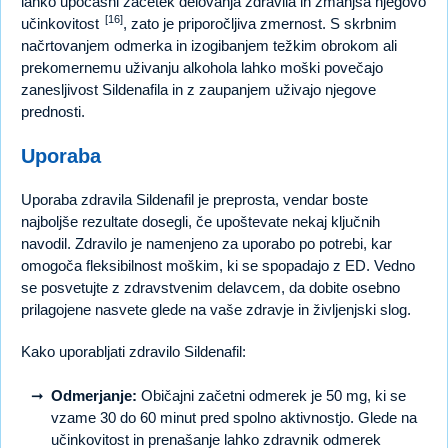
lahko upočasni začetek delovanja zdravila in zmanjša njegovo
[16]
učinkovitost
, zato je priporočljiva zmernost. S skrbnim
načrtovanjem odmerka in izogibanjem težkim obrokom ali
prekomernemu uživanju alkohola lahko moški povečajo
zanesljivost Sildenafila in z zaupanjem uživajo njegove
prednosti.
Uporaba
Uporaba zdravila Sildenafil je preprosta, vendar boste
najboljše rezultate dosegli, če upoštevate nekaj ključnih
navodil. Zdravilo je namenjeno za uporabo po potrebi, kar
omogoča fleksibilnost moškim, ki se spopadajo z ED. Vedno
se posvetujte z zdravstvenim delavcem, da dobite osebno
prilagojene nasvete glede na vaše zdravje in življenjski slog.
Kako uporabljati zdravilo Sildenafil:
Odmerjanje:
Običajni začetni odmerek je 50 mg, ki se
vzame 30 do 60 minut pred spolno aktivnostjo. Glede na
učinkovitost in prenašanje lahko zdravnik odmerek