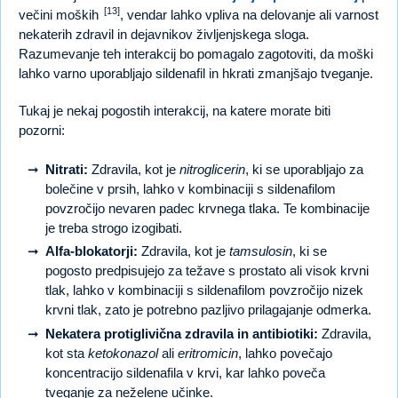
[13]
večini moških
, vendar lahko vpliva na delovanje ali varnost
nekaterih zdravil in dejavnikov življenjskega sloga.
Razumevanje teh interakcij bo pomagalo zagotoviti, da moški
lahko varno uporabljajo sildenafil in hkrati zmanjšajo tveganje.
Tukaj je nekaj pogostih interakcij, na katere morate biti
pozorni:
Nitrati:
Zdravila, kot je
nitroglicerin
, ki se uporabljajo za
bolečine v prsih, lahko v kombinaciji s sildenafilom
povzročijo nevaren padec krvnega tlaka. Te kombinacije
je treba strogo izogibati.
Alfa-blokatorji:
Zdravila, kot je
tamsulosin
, ki se
pogosto predpisujejo za težave s prostato ali visok krvni
tlak, lahko v kombinaciji s sildenafilom povzročijo nizek
krvni tlak, zato je potrebno pazljivo prilagajanje odmerka.
Nekatera protiglivična zdravila in antibiotiki:
Zdravila,
kot sta
ketokonazol
ali
eritromicin
, lahko povečajo
koncentracijo sildenafila v krvi, kar lahko poveča
tveganje za neželene učinke.