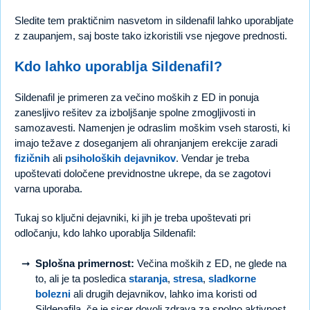
Sledite tem praktičnim nasvetom in sildenafil lahko uporabljate
z zaupanjem, saj boste tako izkoristili vse njegove prednosti.
Kdo lahko uporablja Sildenafil?
Sildenafil je primeren za večino moških z ED in ponuja
zanesljivo rešitev za izboljšanje spolne zmogljivosti in
samozavesti. Namenjen je odraslim moškim vseh starosti, ki
imajo težave z doseganjem ali ohranjanjem erekcije zaradi
fizičnih
ali
psiholoških dejavnikov
. Vendar je treba
upoštevati določene previdnostne ukrepe, da se zagotovi
varna uporaba.
Tukaj so ključni dejavniki, ki jih je treba upoštevati pri
odločanju, kdo lahko uporablja Sildenafil:
Splošna primernost:
Večina moških z ED, ne glede na
to, ali je ta posledica
staranja
,
stresa
,
sladkorne
bolezni
ali drugih dejavnikov, lahko ima koristi od
Sildenafila, če je sicer dovolj zdrava za spolno aktivnost.