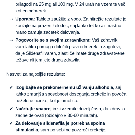
prilagodi na 25 mg ali 100 mg. V 24 urah ne vzemite več
kot en odmerek.
Uporaba:
Tableto zaužijte z vodo. Za hitrejše rezultate jo
zaužijte na prazen želodec, saj lahko težko ali mastno
hrano zamuja začetek delovanja.
Pogovorite se s svojim zdravnikom:
Vaš zdravnik
vam lahko pomaga določiti pravi odmerek in zagotovi,
da je Sildenafil varen, zlasti če imate druge zdravstvene
težave ali jemljete druga zdravila.
Nasveti za najboljše rezultate:
Izogibajte se prekomernemu uživanju alkohola
, saj
lahko zmanjša sposobnost doseganja erekcije in poveča
neželene učinke, kot je omotica.
Načrtujte vnaprej
in si vzemite dovolj časa, da zdravilo
začne delovati (običajno v 30-60 minutah).
Za delovanje sildenafila je potrebna spolna
stimulacija
, sam po sebi ne povzroči erekcije.