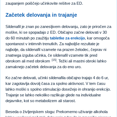
zaupanjem poiščejo učinkovite rešitve za ED.
Začetek delovanja in trajanje
Sildenafil je znan po zanesljivem delovanju, zato je priročen za
moške, ki se spopadajo z ED. Običajno začne delovati v 30
do 60 minutah po zaužitju
tabletke za erekcijo
, kar omogoča
spontanost v intimnih trenutkih. Za najboljše rezultate je
najbolje, da sildenafil vzamete na prazen želodec, čeprav ni
znatnega izguba učinka, če sildenafil vzamete tik pred
[15]
obrokom ali med obrokom
. Težki ali mastni obroki lahko
zamaknejo začetek delovanja za do eno uro.
Ko začne delovati, učinki sildenafila običajno trajajo 4 do 6 ur,
kar zagotavlja dovolj časa za spolno aktivnost. V tem času
lahko moški s spolno stimulacijo dosežejo in ohranijo erekcijo.
Trajanje se lahko nekoliko razlikuje glede na individualne
dejavnike, kot so metabolizem ali starost.
Beseda o življenjskem slogu: Prekomerno uživanje alkohola