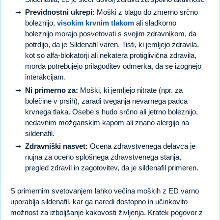
Previdnostni ukrepi:
Moški z blago do zmerno srčno
boleznijo,
visokim krvnim tlakom
ali sladkorno
boleznijo morajo posvetovati s svojim zdravnikom, da
potrdijo, da je Sildenafil varen. Tisti, ki jemljejo zdravila,
kot so alfa-blokatorji ali nekatera protiglivična zdravila,
morda potrebujejo prilagoditev odmerka, da se izognejo
interakcijam.
Ni primerno za:
Moški, ki jemljejo nitrate (npr. za
bolečine v prsih), zaradi tveganja nevarnega padca
krvnega tlaka. Osebe s hudo srčno ali jetrno boleznijo,
nedavnim možganskim kapom ali znano alergijo na
sildenafil.
Zdravniški nasvet:
Ocena zdravstvenega delavca je
nujna za oceno splošnega zdravstvenega stanja,
pregled zdravil in zagotovitev, da je sildenafil primeren.
S primernim svetovanjem lahko večina moških z ED varno
uporablja sildenafil, kar ga naredi dostopno in učinkovito
možnost za izboljšanje kakovosti življenja. Kratek pogovor z