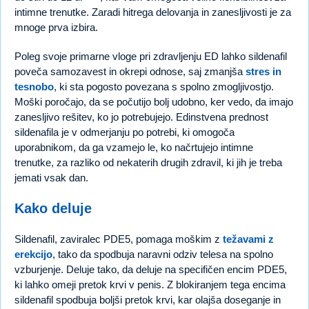
intimne trenutke. Zaradi hitrega delovanja in zanesljivosti je za
mnoge prva izbira.
Poleg svoje primarne vloge pri zdravljenju ED lahko sildenafil
poveča samozavest in okrepi odnose, saj zmanjša
stres in
tesnobo
, ki sta pogosto povezana s spolno zmogljivostjo.
Moški poročajo, da se počutijo bolj udobno, ker vedo, da imajo
zanesljivo rešitev, ko jo potrebujejo. Edinstvena prednost
sildenafila je v odmerjanju po potrebi, ki omogoča
uporabnikom, da ga vzamejo le, ko načrtujejo intimne
trenutke, za razliko od nekaterih drugih zdravil, ki jih je treba
jemati vsak dan.
Kako deluje
Sildenafil, zaviralec PDE5, pomaga moškim z
težavami z
erekcijo
, tako da spodbuja naravni odziv telesa na spolno
vzburjenje. Deluje tako, da deluje na specifičen encim PDE5,
ki lahko omeji pretok krvi v penis. Z blokiranjem tega encima
sildenafil spodbuja boljši pretok krvi, kar olajša doseganje in