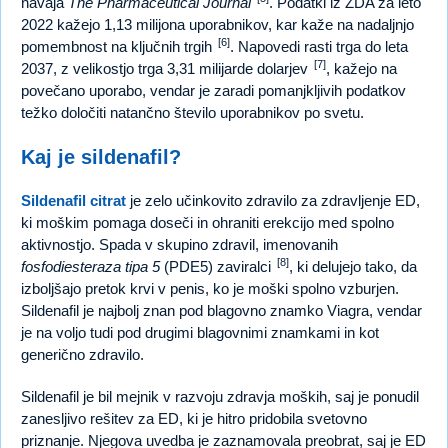
navaja
The Pharmaceutical Journal
. Podatki iz ZDA za leto
2022 kažejo 1,13 milijona uporabnikov, kar kaže na nadaljnjo
[6]
pomembnost na ključnih trgih
. Napovedi rasti trga do leta
[7]
2037, z velikostjo trga 3,31 milijarde dolarjev
, kažejo na
povečano uporabo, vendar je zaradi pomanjkljivih podatkov
težko določiti natančno število uporabnikov po svetu.
Kaj je sildenafil?
Sildenafil citrat
je zelo učinkovito zdravilo za zdravljenje ED,
ki moškim pomaga doseči in ohraniti erekcijo med spolno
aktivnostjo. Spada v skupino zdravil, imenovanih
[8]
fosfodiesteraza tipa 5
(PDE5) zaviralci
, ki delujejo tako, da
izboljšajo pretok krvi v penis, ko je moški spolno vzburjen.
Sildenafil je najbolj znan pod blagovno znamko Viagra, vendar
je na voljo tudi pod drugimi blagovnimi znamkami in kot
generično zdravilo.
Sildenafil je bil mejnik v razvoju zdravja moških, saj je ponudil
zanesljivo rešitev za ED, ki je hitro pridobila svetovno
priznanje. Njegova uvedba je zaznamovala preobrat, saj je ED