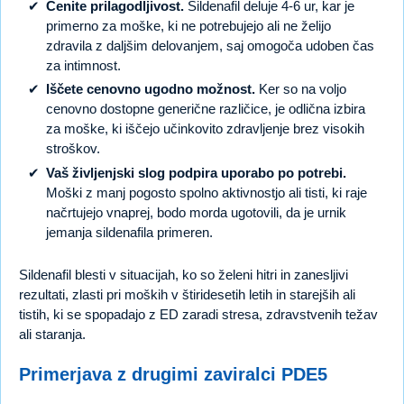
Cenite prilagodljivost.
Sildenafil deluje 4-6 ur, kar je
primerno za moške, ki ne potrebujejo ali ne želijo
zdravila z daljšim delovanjem, saj omogoča udoben čas
za intimnost.
Iščete cenovno ugodno možnost.
Ker so na voljo
cenovno dostopne generične različice, je odlična izbira
za moške, ki iščejo učinkovito zdravljenje brez visokih
stroškov.
Vaš življenjski slog podpira uporabo po potrebi.
Moški z manj pogosto spolno aktivnostjo ali tisti, ki raje
načrtujejo vnaprej, bodo morda ugotovili, da je urnik
jemanja sildenafila primeren.
Sildenafil blesti v situacijah, ko so želeni hitri in zanesljivi
rezultati, zlasti pri moških v štiridesetih letih in starejših ali
tistih, ki se spopadajo z ED zaradi stresa, zdravstvenih težav
ali staranja.
Primerjava z drugimi zaviralci PDE5