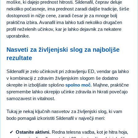
moške, ki dajejo prednost hitrosti. Sildenafil, čeprav deluje
nekoliko počasneje, ima prednost zaradi daljše tradicije, širše
dostopnosti in nižje cene, zaradi česar je za mnoge bolj
praktična izbira. Avanafil ima lahko tudi nekoliko drugačen
profil neželenih učinkov, kar je lahko dejavnik za nekatere
uporabnike.
Nasveti za življenjski slog za najboljše
rezultate
Sildenafil je zelo učinkovit pri zdravljenju ED, vendar ga lahko
v kombinaciji z zdravim življenjskim slogom še dodatno
okrepite in izboljšate splošno
spolno moč
. Majhne, praktične
spremembe lahko okrepijo učinke zdravila in hkrati povečajo
samozavest in vitalnost.
Tukaj je nekaj ključnih nasvetov za življenjski slog, ki vam
bodo pomagali izkoristiti Sildenafil v največji meri:
Ostanite aktivni.
Redna telesna vadba, kot je hitra hoja,