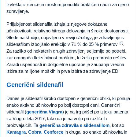
izvlekla iz sence in moškim ponudila praktičen način za njeno
zdravljenje.
Priljubljenost sildenafila izhaja iz njegove dokazane
učinkovitosti, relativno hitrega delovanja in široke dostopnosti.
Glede na študijo, objavljeno v reviji
Urology
, je zdravljenje s
[9]
sildenafilom izboljšalo erekcijo v 71 % do 95 % primerov
.
Za razliko od nekaterih drugih zdravljenj se jemlje po potrebi,
kar omogoča fleksibilnost moškim, ki želijo preprosto rešitev.
Zaradi uspešnosti in dolgoletne uporabe je zaupanja vredna
izbira za milijone moških in prva izbira za zdravljenje ED.
Generični sildenafil
Danes je sildenafil široko dostopen v generični obliki, ki ponuja
enako aktivno učinkovino po bolj dostopni ceni. Generični
sildenafil (
generična Viagra
) je na trg prišel po izteku patenta
za Viagro leta 2017, tako da je na voljo pri različnih
proizvajalcih. Ta
generična zdravila s sildenafilom
, kot so
Kamagra
,
Cobra
,
Cenforce
in druga, so enako učinkovita in