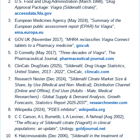
U.S. Food and Drug Administration (March 1998),
"Drug
Approval Package: Viagra (Sildenafil citrate)"
,
accessdata.fda.gov
European Medicines Agency (May 2024),
"Summary of the
European public assessment report (EPAR) for Viagra"
,
ema.europa.eu
GOV.UK (November 2017),
"MHRA reclassifies Viagra Connect
tablets to a Pharmacy medicine"
,
gov.uk
D Connelly (May 2017),
"Three decades of Viagra"
, The
Pharmaceutical Journal,
pharmaceutical-journal.com
ClinCalc DrugStats (2025),
"Sildenafil; Drug Usage Statistics,
United States, 2013 - 2022"
, ClinCalc,
clincalc.com
Research Nester (Dec 2024),
"Sildenafil Citrate Market Size &
Share, by Use (Medical and Non- Medical); Distribution Channel
(Online and Offline); End User (Adults - Male, Medical
Researchers) - Global Supply & Demand Analysis, Growth
Forecasts, Statistics Report 2025-2037"
,
researchnester.com
Wikipedia (2024),
"PDE5 inhibitor"
,
wikipedia.org
C C Carson, A L Burnettb, L A Levinec, A Nehrad (Aug 2002),
"The efficacy of Sildenafil citrate (Viagra®) in clinical
populations: an update"
, Urology,
goldjournal.net
K Hatzimouratidis (Dec 2006),
"Sildenafil in the treatment of