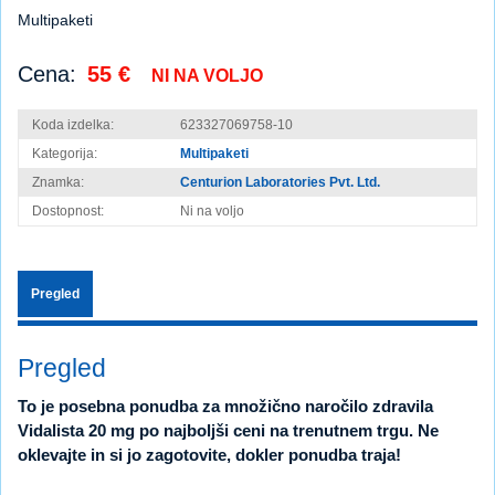
Multipaketi
Cena:
55 €
NI NA VOLJO
Koda izdelka:
623327069758-10
Kategorija:
Multipaketi
Znamka:
Centurion Laboratories Pvt. Ltd.
Dostopnost:
Ni na voljo
Pregled
Pregled
To je posebna ponudba za množično naročilo zdravila
Vidalista 20 mg po najboljši ceni na trenutnem trgu. Ne
oklevajte in si jo zagotovite, dokler ponudba traja!