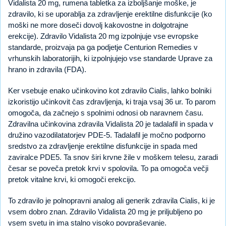
Vidalista 20 mg, rumena tabletka za izboljšanje moške, je
zdravilo, ki se uporablja za zdravljenje erektilne disfunkcije (ko
moški ne more doseči dovolj kakovostne in dolgotrajne
erekcije). Zdravilo Vidalista 20 mg izpolnjuje vse evropske
standarde, proizvaja pa ga podjetje Centurion Remedies v
vrhunskih laboratorijih, ki izpolnjujejo vse standarde Uprave za
hrano in zdravila (FDA).
Ker vsebuje enako učinkovino kot zdravilo Cialis, lahko bolniki
izkoristijo učinkovit čas zdravljenja, ki traja vsaj 36 ur. To parom
omogoča, da začnejo s spolnimi odnosi ob naravnem času.
Zdravilna učinkovina zdravila Vidalista 20 je tadalafil in spada v
družino vazodilatatorjev PDE-5. Tadalafil je močno podporno
sredstvo za zdravljenje erektilne disfunkcije in spada med
zaviralce PDE5. Ta snov širi krvne žile v moškem telesu, zaradi
česar se poveča pretok krvi v spolovila. To pa omogoča večji
pretok vitalne krvi, ki omogoči erekcijo.
To zdravilo je polnopravni analog ali generik zdravila Cialis, ki je
vsem dobro znan. Zdravilo Vidalista 20 mg je priljubljeno po
vsem svetu in ima stalno visoko povpraševanje.