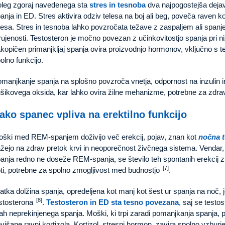
leg zgoraj navedenega sta
stres in tesnoba
dva najpogostejša dejavn
anja in ED. Stres aktivira odziv telesa na boj ali beg, poveča raven ko
lesa. Stres in tesnoba lahko povzročata težave z zaspaljem ali spanj
rujenosti. Testosteron je močno povezan z učinkovitostjo spanja pri n
kopičen primanjkljaj spanja ovira proizvodnjo hormonov, vključno s t
olno funkcijo.
manjkanje spanja na splošno povzroča vnetja, odpornost na inzulin i
šikovega oksida, kar lahko ovira žilne mehanizme, potrebne za zdrav
ako spanec vpliva na erektilno funkcijo
ški med REM-spanjem doživijo več erekcij, pojav, znan kot
nočna 
žejo na zdrav pretok krvi in neoporečnost živčnega sistema. Vendar
anja redno ne doseže REM-spanja, se število teh spontanih erekcij zm
[7]
ti, potrebne za spolno zmogljivost med budnostjo
.
atka dolžina spanja, opredeljena kot manj kot šest ur spanja na noč, j
[8]
stosterona
.
Testosteron in ED sta tesno povezana
, saj se testo
ah neprekinjenega spanja. Moški, ki trpi zaradi pomanjkanja spanja, 
višane ravni kortizola. Kortizol, stresni hormon, zavira spolno vzburjen