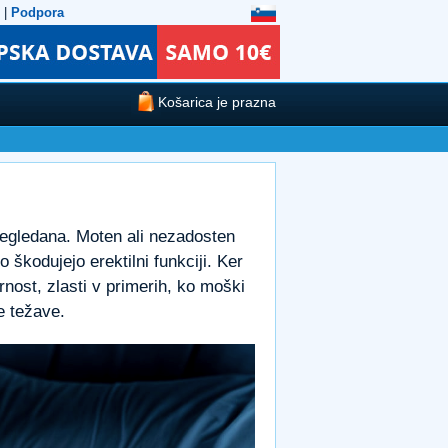
|
Podpora
Košarica je prazna
regledana. Moten ali nezadosten
 škodujejo erektilni funkciji. Ker
ost, zlasti v primerih, ko moški
e težave.