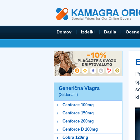
Domov
|
Izdelki
|
Darila
|
Ocene
E
P
sp
Generična Viagra
s
(Sildenafil)
kl
Cenforce 100mg
Cenforce 150mg
Cenforce 200mg
Cenforce D 160mg
Cobra 120mg