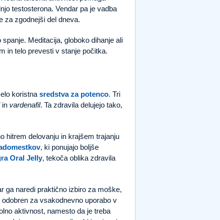
dnjo testosterona. Vendar pa je vadba
te za zgodnejši del dneva.
spanje. Meditacija, globoko dihanje ali
in telo prevesti v stanje počitka.
zelo koristna
sredstva za potenco
. Tri
in
vardenafil
. Ta zdravila delujejo tako,
no hitrem delovanju in krajšem trajanju
nadomestkov
, ki ponujajo boljše
a Oral Jelly
, tekoča oblika zdravila
ar ga naredi praktično izbiro za moške,
alafil odobren za vsakodnevno uporabo v
olno aktivnost, namesto da je treba