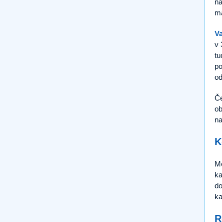
na
ma
Va
v 
tu
po
od
Č
ob
na
K
Mo
ka
do
ka
R