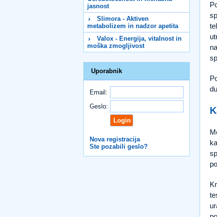
Po
jasnost
sp
Slimora - Aktiven
te
metabolizem in nadzor apetita
ut
Valox - Energija, vitalnost in
moška zmogljivost
na
sp
Uporabnik
Po
du
Email:
Geslo:
K
Mo
Nova registracija
ka
Ste pozabili geslo?
sp
po
Kr
te
ur
po