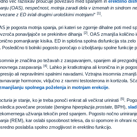
dno več raziskav proučuje povezavo med spanjem in
erektilno dis
anju (OAS), nespečnost, motnja zaradi dela v izmenah in sindrom ne
[1]
vezane z ED in/ali drugimi urološkimi motnjami
.
S je pogosta motnja spanja, pri kateri se zgornje dihalne poti med s
[2]
vzroča ponavljajoče se prekinitve dihanja
. OAS zmanjša količino 
onično pomanjkanje kisika. ED in splošna spolna disfunkcija sta zel
. Posledično ti bolniki pogosto poročajo o izboljšanju spolne funkcij
somnia
je značilna po težavah z zaspavanjem, spanjem ali prezgodn
[4]
onovnega zaspavanja
. Lahko je kratkotrajna ali kronična in je po
presijo ali nepravilnimi spalnimi navadami. Vztrajna insomnia zmanjš
avnavanje hormonov, vključno z ravnmi testosterona in kortizola. S
zmanjšanju spolnega poželenja
in
motnjam erekcije
.
[5]
cturia
je stanje, ko je treba ponoči enkrat ali večkrat urinirati
. Pogos
sledica povečane prostate (
benigna hiperplazija prostate
, BPH),
slad
ekomernega uživanja tekočin pred spanjem. Pogosto nočno uriniranje
anja
(REM), kar oslabi sposobnost telesa, da si opomore in ohrani n
sredno poslabša spolno zmogljivost in erektilno funkcijo.