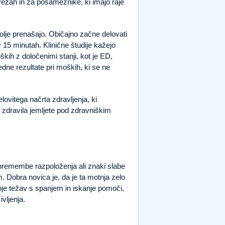
zvezah in za posameznike, ki imajo raje
bolje prenašajo. Običajno začne delovati
 15 minutah. Klinične študije kažejo
oških z določenimi stanji, kot je ED,
dne rezultate pri moških, ki se ne
lovitega načrta zdravljenja, ki
 zdravila jemljete pod zdravniškim
 spremembe razpoloženja ali znaki slabe
. Dobra novica je, da je ta motnja zelo
nje težav s spanjem in iskanje pomoči,
vljenja.