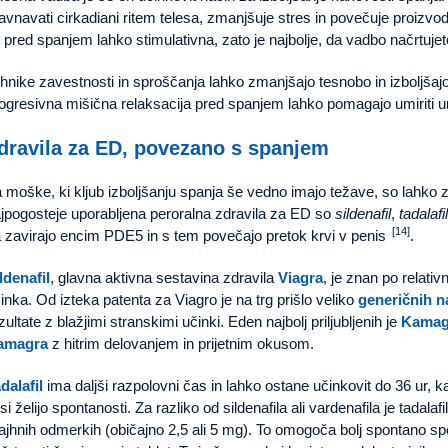
avnavati cirkadiani ritem telesa, zmanjšuje stres in povečuje proizvo
k pred spanjem lahko stimulativna, zato je najbolje, da vadbo načrtuje
hnike zavestnosti in sproščanja lahko zmanjšajo tesnobo in izboljšajo 
ogresivna mišična relaksacija pred spanjem lahko pomagajo umiriti um 
dravila za ED, povezano s spanjem
 moške, ki kljub izboljšanju spanja še vedno imajo težave, so lahko 
jpogosteje uporabljena peroralna zdravila za ED so
sildenafil
,
tadalafil
[14]
 zavirajo encim PDE5 in s tem povečajo pretok krvi v penis
.
ldenafil
, glavna aktivna sestavina zdravila
Viagra
, je znan po relativ
inka. Od izteka patenta za Viagro je na trg prišlo veliko
generičnih 
zultate z blažjimi stranskimi učinki. Eden najbolj priljubljenih je
Kamagr
amagra
z hitrim delovanjem in prijetnim okusom.
dalafil
ima daljši razpolovni čas in lahko ostane učinkovit do 36 ur, k
 si želijo spontanosti. Za razliko od sildenafila ali vardenafila je tad
jhnih odmerkih (običajno 2,5 ali 5 mg). To omogoča bolj spontano sp