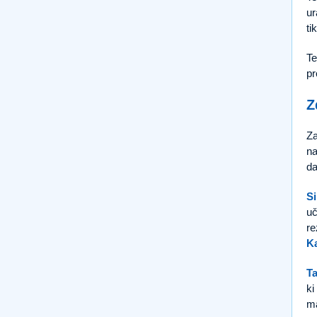
ur
ti
Te
pr
Z
Za
na
da
Si
uč
re
K
Ta
ki
ma