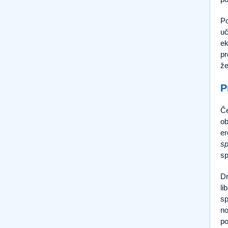
Po
uč
ek
pr
že
P
Če
ob
er
s
sp
Dr
li
sp
no
po