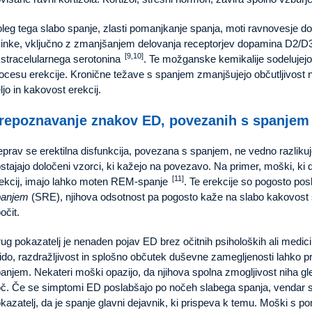
leg tega slabo spanje, zlasti pomanjkanje spanja, moti ravnovesje d
inke, vključno z zmanjšanjem delovanja receptorjev dopamina D2/D
[9,10]
stracelularnega serotonina
. Te možganske kemikalije sodelujejo p
ocesu erekcije. Kronične težave s spanjem zmanjšujejo občutljivost 
ljo in kakovost erekcij.
repoznavanje znakov ED, povezanih s spanjem
prav se erektilna disfunkcija, povezana s spanjem, ne vedno razlikuj
stajajo določeni vzorci, ki kažejo na povezavo. Na primer, moški, ki 
[11]
ekcij, imajo lahko moten REM-spanje
. Te erekcije so pogosto po
panjem
(SRE), njihova odsotnost pa pogosto kaže na slabo kakovost 
očit.
ug pokazatelj je nenaden pojav ED brez očitnih psiholoških ali medic
bido, razdražljivost in splošno občutek duševne zamegljenosti lahko
anjem. Nekateri moški opazijo, da njihova spolna zmogljivost niha gle
č. Če se simptomi ED poslabšajo po nočeh slabega spanja, vendar se
kazatelj, da je spanje glavni dejavnik, ki prispeva k temu. Moški s 