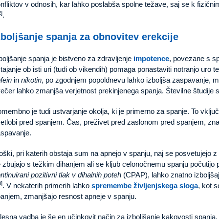
nfliktov v odnosih, kar lahko poslabša spolne težave, saj se k fizi
2]
.
zboljšanje spanja za obnovitev erekcije
boljšanje spanja je bistveno za zdravljenje
impotence
, povezane s s
tajanje ob isti uri (tudi ob vikendih) pomaga ponastaviti notranjo uro 
fein
in
nikotin
, po zgodnjem popoldnevu lahko izboljša zaspavanje, m
ečer lahko zmanjša verjetnost prekinjenega spanja. Številne študije
membno je tudi ustvarjanje okolja, ki je primerno za spanje. To vklju
etlobi pred spanjem. Čas, preživet pred zaslonom pred spanjem, znat
spavanje.
ški, pri katerih obstaja sum na apnejo v spanju, naj se posvetujejo 
 zbujajo s težkim dihanjem ali se kljub celonočnemu spanju počutijo pre
ntinuirani pozitivni tlak v dihalnih poteh
(CPAP), lahko znatno izboljšaj
3]
. V nekaterih primerih lahko
spremembe življenjskega sloga
, kot 
anjem, zmanjšajo resnost apneje v spanju.
lesna vadba je še en učinkovit način za izboljšanje kakovosti spanj