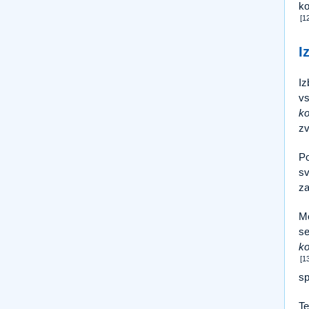
ko
[1
I
Iz
vs
ko
zv
Po
sv
za
Mo
se
ko
[1
sp
Te