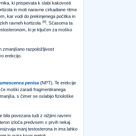
ika, ki prispevata k slabi kakovosti
rtizola in moti naravne cirkadiane ritme
em, kar vodi do prekinjenega počitka in
[6]
izkih ravneh kortizola
. Sčasoma ta
estosteronom, ki je ključen za moško
n zmanjšano razpoložljivost
o erekcijo.
tumescenca penisa
(NPT). Te erekcije
, če moški zaradi fragmentiranega
anjša, s čimer se oslabijo fiziološke
e bila povezana tudi z nižjimi ravnmi
steron izloča predvsem v prvih nekaj
proizvaja manj testosterona in ima lahko
je in ovira krvni pretok.