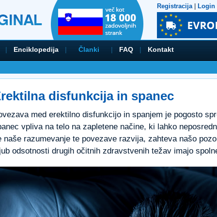
Registracija
|
Login
|
Enciklopedija
|
Članki
|
FAQ
|
Kontakt
rektilna disfunkcija in spanec
ovezava med erektilno disfunkcijo in spanjem je pogosto sp
anec vpliva na telo na zapletene načine, ki lahko neposredno
e naše razumevanje te povezave razvija, zahteva našo pozorn
jub odsotnosti drugih očitnih zdravstvenih težav imajo spoln