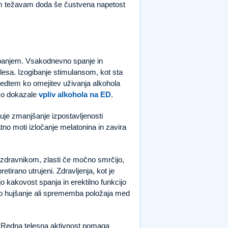
čnim težavam doda še čustvena napetost
panjem. Vsakodnevno spanje in
telesa. Izogibanje stimulansom, kot sta
edtem ko omejitev uživanja alkohola
 so dokazale
vpliv alkohola na ED
.
čuje zmanjšanje izpostavljenosti
no moti izločanje melatonina in zavira
z zdravnikom, zlasti če močno smrčijo,
tirano utrujeni. Zdravljenja, kot je
o kakovost spanja in erektilno funkcijo
so hujšanje ali sprememba položaja med
a. Redna telesna aktivnost pomaga