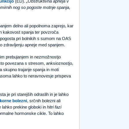
funkcijo
(ED).
Obstruktivna apneja v
mirnih nog so pogoste motnje spanja,
panjem delno ali popolnoma zaprejo, kar
in kakovost spanja ter povzroča
o pogosta pri bolnikih s sumom na OAS
e po zdravljenju apneje med spanjem.
jim prebujanjem in nezmožnostjo
gosto povezana s stresom, anksioznostjo,
a skupno trajanje spanja in moti
časoma lahko to neravnovesje prispeva
ta je pri starejših odraslih in je lahko
korne bolezni
, srčnih bolezni ali
 lahko prekine globoki in
hitri fazi
ormalne hormonske cikle. To lahko