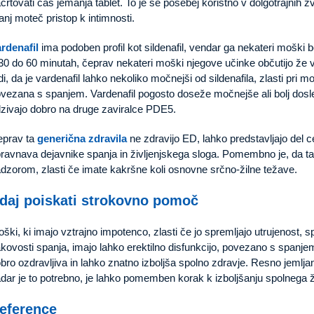
črtovati čas jemanja tablet. To je še posebej koristno v dolgotrajnih 
nj moteč pristop k intimnosti.
rdenafil
ima podoben profil kot sildenafil, vendar ga nekateri moški 
30 do 60 minutah, čeprav nekateri moški njegove učinke občutijo že v
di, da je vardenafil lahko nekoliko močnejši od sildenafila, zlasti pri m
vezana s spanjem. Vardenafil pogosto doseže močnejše ali bolj dosle
zivajo dobro na druge zaviralce PDE5.
eprav ta
generična zdravila
ne zdravijo ED, lahko predstavljajo del ce
ravnava dejavnike spanja in življenjskega sloga. Pomembno je, da ta
dzorom, zlasti če imate kakršne koli osnovne srčno-žilne težave.
daj poiskati strokovno pomoč
ški, ki imajo vztrajno impotenco, zlasti če jo spremljajo utrujenost,
kovosti spanja, imajo lahko erektilno disfunkcijo, povezano s spanjem
bro ozdravljiva in lahko znatno izboljša spolno zdravje. Resno jemlja
dar je to potrebno, je lahko pomemben korak k izboljšanju spolnega ži
eference