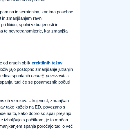
opamina in serotonina, kar ima posebne
3 in zmanjšanjem ravni
ri libidu, spolni vzburjenosti in
na te nevrotransmiterje, kar zmanjša
e od drugih oblik
erektilnih težav
,
doživljajo postopno zmanjšanje jutranjih
sledica spontanih
erekcij, povezanih s
spanja, tudi če se posameznik počuti
inskih vzrokov. Utrujenost, zmanjšan
 prav tako kažejo na ED, povezano s
de na to, kako dobro so spali prejšnjo
 izboljšajo s počitkom, je to močan
pomanjkanjem spanja poročajo tudi o več