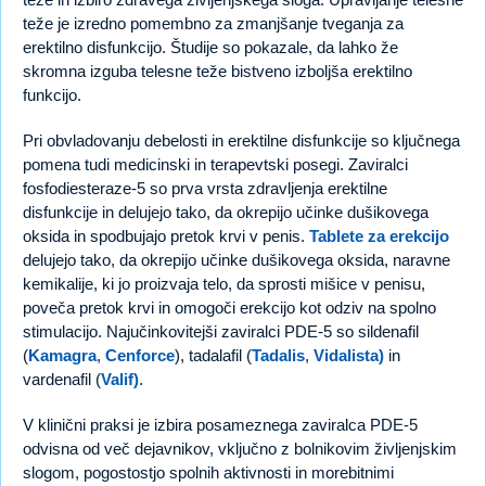
teže je izredno pomembno za zmanjšanje tveganja za
erektilno disfunkcijo. Študije so pokazale, da lahko že
skromna izguba telesne teže bistveno izboljša erektilno
funkcijo.
Pri obvladovanju debelosti in erektilne disfunkcije so ključnega
pomena tudi medicinski in terapevtski posegi. Zaviralci
fosfodiesteraze-5 so prva vrsta zdravljenja erektilne
disfunkcije in delujejo tako, da okrepijo učinke dušikovega
oksida in spodbujajo pretok krvi v penis.
Tablete za erekcijo
delujejo tako, da okrepijo učinke dušikovega oksida, naravne
kemikalije, ki jo proizvaja telo, da sprosti mišice v penisu,
poveča pretok krvi in omogoči erekcijo kot odziv na spolno
stimulacijo. Najučinkovitejši zaviralci PDE-5 so sildenafil
(
Kamagra
,
Cenforce
), tadalafil (
Tadalis
,
Vidalista)
in
vardenafil (
Valif)
.
V klinični praksi je izbira posameznega zaviralca PDE-5
odvisna od več dejavnikov, vključno z bolnikovim življenjskim
slogom, pogostostjo spolnih aktivnosti in morebitnimi