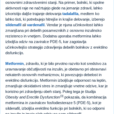
osnovnimi zdravstvenimi stanji. Na primer, bolniki, ki spolne
aktivnosti raje ne načrtujejo glede na jemanje zdravil, lahko
izkoristijo daljše trajanje delovanja
tadalafila
, medtem ko
lahko tisti, ki potrebujejo hitrejše in krajše delovanje, izberejo
sildenafil
ali
vardenafil
. Vendar je njuna učinkovitost lahko
zmanjšana pri debelih posameznikih z osnovno inzulinsko
rezistenco in vnetjem. Dodatna uporaba metformina lahko
izboljša odziv na zaviralce PDE-5, kar zagotavlja
učinkovitejšo strategijo zdravljenja debelih bolnikov z erektilno
disfunkcijo.
Metformin
, zdravilo, ki je bilo prvotno razvito kot sredstvo za
uravnavanje občutljivosti na inzulin, je obetavno pri obravnavi
nekaterih osnovnih mehanizmov, ki povezujejo debelost in
erektilno disfunkcijo. Metformin izboljšuje odpornost na leptin,
zmanjšuje oksidativni stres in zmanjšuje vnetne odzive, kar je
koristno pri zdravljenju obeh stanj. Poleg tega je študija
[3]
Obesity and Erectile Dysfunction
pokazala, da kombinacija
metformina in zaviralcev fosfodiesteraze 5 (PDE-5), kot je
sildenafil, izboljša erektilno funkcijo pri bolnikih, ki so odporni
na insulin in imajo slab odziv na sam sildenafil.