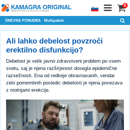
0
DNEVNA PONUDBA
Multipaketi
Ali lahko debelost povzroči
erektilno disfunkcijo?
Debelost je velik javno zdravstveni problem po vsem
svetu, saj je njena razširjenost dosegla epidemične
razsežnosti. Ena od redkeje obravnavanih, vendar
zelo pomembnih posledic debelosti je njena povezava
z motnjami erekcije.