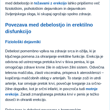
med debelostjo in
težavami z erekcijo
lahko pripišemo več
fiziološkim, psihološkim dejavnikom in dejavnikom
življenjskega sloga, ki skupaj ogrožajo spolno zdravje.
Povezava med debelostjo in erektilno
disfunkcijo
Fiziološki dejavniki
Debelost pomembno vpliva na zdravje srca in ožilja, ki je
ključnega pomena za ohranjanje erektilne funkcije. Erekcija je
odvisna od ustreznega pretoka krvi v tkiva penisa, ki ga
omogočajo zdrave krvne žile in odziven žilni sistem. Odvečna
telesna maščoba, zlasti visceralna, prispeva k aterosklerozi –
kopičenju maščobnih oblog v arterijah. To stanje zoži in utrdi
arterije, kar omejuje pretok krvi, povečuje tveganje za srčno-
žilne dogodke, kot je srčni infarkt, in povzroča tudi
motnje
erekcije
. Zaradi zmanjšanega pretoka krvi v penis je težko
doseči in ohraniti erekcijo.
Poleg tega je debelost povezana s hormonskim