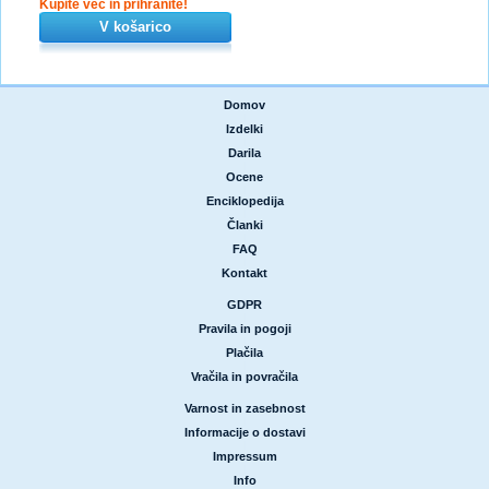
Kupite več in prihranite!
V košarico
Domov
|
Izdelki
|
Darila
|
Ocene
|
Enciklopedija
|
Članki
|
FAQ
|
Kontakt
GDPR
|
Pravila in pogoji
|
Plačila
|
Vračila in povračila
Varnost in zasebnost
|
Informacije o dostavi
|
Impressum
|
Info