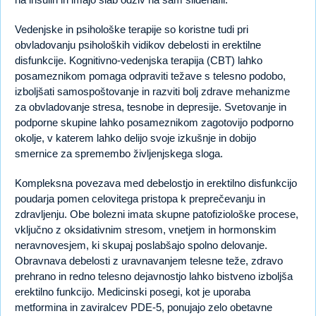
Vedenjske in psihološke terapije so koristne tudi pri
obvladovanju psiholoških vidikov debelosti in erektilne
disfunkcije. Kognitivno-vedenjska terapija (CBT) lahko
posameznikom pomaga odpraviti težave s telesno podobo,
izboljšati samospoštovanje in razviti bolj zdrave mehanizme
za obvladovanje stresa, tesnobe in depresije. Svetovanje in
podporne skupine lahko posameznikom zagotovijo podporno
okolje, v katerem lahko delijo svoje izkušnje in dobijo
smernice za spremembo življenjskega sloga.
Kompleksna povezava med debelostjo in erektilno disfunkcijo
poudarja pomen celovitega pristopa k preprečevanju in
zdravljenju. Obe bolezni imata skupne patofiziološke procese,
vključno z oksidativnim stresom, vnetjem in hormonskim
neravnovesjem, ki skupaj poslabšajo spolno delovanje.
Obravnava debelosti z uravnavanjem telesne teže, zdravo
prehrano in redno telesno dejavnostjo lahko bistveno izboljša
erektilno funkcijo. Medicinski posegi, kot je uporaba
metformina in zaviralcev PDE-5, ponujajo zelo obetavne