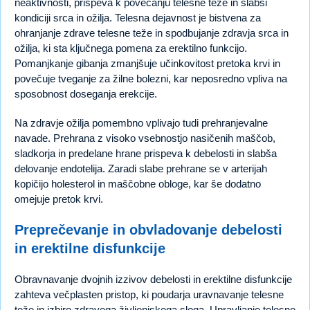
neaktivnosti, prispeva k povečanju telesne teže in slabši
kondiciji srca in ožilja. Telesna dejavnost je bistvena za
ohranjanje zdrave telesne teže in spodbujanje zdravja srca in
ožilja, ki sta ključnega pomena za erektilno funkcijo.
Pomanjkanje gibanja zmanjšuje učinkovitost pretoka krvi in
povečuje tveganje za žilne bolezni, kar neposredno vpliva na
sposobnost doseganja erekcije.
Na zdravje ožilja pomembno vplivajo tudi prehranjevalne
navade. Prehrana z visoko vsebnostjo nasičenih maščob,
sladkorja in predelane hrane prispeva k debelosti in slabša
delovanje endotelija. Zaradi slabe prehrane se v arterijah
kopičijo holesterol in maščobne obloge, kar še dodatno
omejuje pretok krvi.
Preprečevanje in obvladovanje debelosti
in erektilne disfunkcije
Obravnavanje dvojnih izzivov debelosti in erektilne disfunkcije
zahteva večplasten pristop, ki poudarja uravnavanje telesne
teže in izbiro zdravega življenjskega sloga. Upravljanje telesne