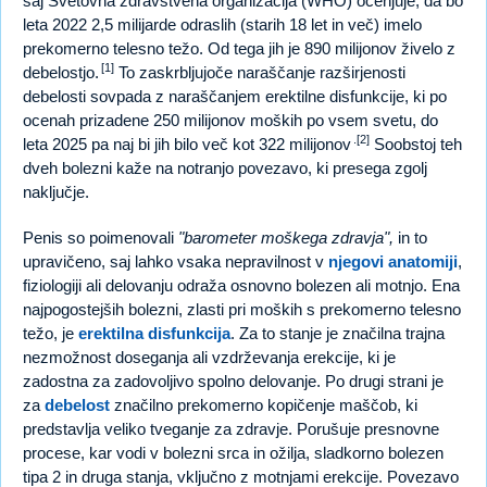
saj Svetovna zdravstvena organizacija (WHO) ocenjuje, da bo
leta 2022 2,5 milijarde odraslih (starih 18 let in več) imelo
prekomerno telesno težo. Od tega jih je 890 milijonov živelo z
[1]
debelostjo.
To zaskrbljujoče naraščanje razširjenosti
debelosti sovpada z naraščanjem erektilne disfunkcije, ki po
ocenah prizadene 250 milijonov moških po vsem svetu, do
.[2]
leta 2025 pa naj bi jih bilo več kot 322 milijonov
Soobstoj teh
dveh bolezni kaže na notranjo povezavo, ki presega zgolj
naključje.
Penis so poimenovali
"barometer moškega zdravja",
in to
upravičeno, saj lahko vsaka nepravilnost v
njegovi anatomiji
,
fiziologiji ali delovanju odraža osnovno bolezen ali motnjo. Ena
najpogostejših bolezni, zlasti pri moških s prekomerno telesno
težo, je
erektilna disfunkcija
. Za to stanje je značilna trajna
nezmožnost doseganja ali vzdrževanja erekcije, ki je
zadostna za zadovoljivo spolno delovanje. Po drugi strani je
za
debelost
značilno prekomerno kopičenje maščob, ki
predstavlja veliko tveganje za zdravje. Porušuje presnovne
procese, kar vodi v bolezni srca in ožilja, sladkorno bolezen
tipa 2 in druga stanja, vključno z motnjami erekcije. Povezavo