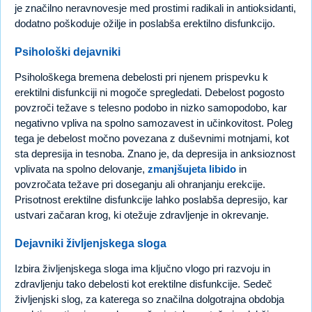
je značilno neravnovesje med prostimi radikali in antioksidanti,
dodatno poškoduje ožilje in poslabša erektilno disfunkcijo.
Psihološki dejavniki
Psihološkega bremena debelosti pri njenem prispevku k
erektilni disfunkciji ni mogoče spregledati. Debelost pogosto
povzroči težave s telesno podobo in nizko samopodobo, kar
negativno vpliva na spolno samozavest in učinkovitost. Poleg
tega je debelost močno povezana z duševnimi motnjami, kot
sta depresija in tesnoba. Znano je, da depresija in anksioznost
vplivata na spolno delovanje,
zmanjšujeta libido
in
povzročata težave pri doseganju ali ohranjanju erekcije.
Prisotnost erektilne disfunkcije lahko poslabša depresijo, kar
ustvari začaran krog, ki otežuje zdravljenje in okrevanje.
Dejavniki življenjskega sloga
Izbira življenjskega sloga ima ključno vlogo pri razvoju in
zdravljenju tako debelosti kot erektilne disfunkcije. Sedeč
življenjski slog, za katerega so značilna dolgotrajna obdobja