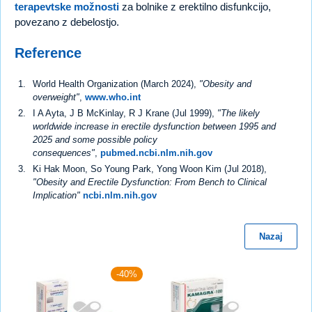
terapevtske možnosti
za bolnike z erektilno disfunkcijo,
povezano z debelostjo.
Reference
World Health Organization (March 2024),
"Obesity and
overweight"
,
www.who.int
I A Ayta, J B McKinlay, R J Krane (Jul 1999),
"The likely
worldwide increase in erectile dysfunction between 1995 and
2025 and some possible policy
consequences"
,
pubmed.ncbi.nlm.nih.gov
Ki Hak Moon, So Young Park, Yong Woon Kim (Jul 2018),
"Obesity and Erectile Dysfunction: From Bench to Clinical
Implication"
ncbi.nlm.nih.gov
Nazaj
-40%