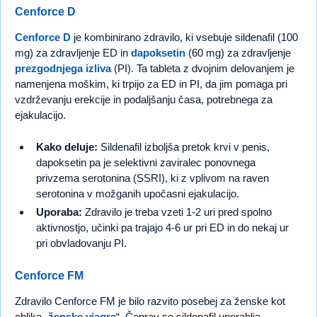
Cenforce D
Cenforce D
je kombinirano zdravilo, ki vsebuje sildenafil (100
mg) za zdravljenje ED in
dapoksetin
(60 mg) za zdravljenje
prezgodnjega izliva
(PI). Ta tableta z dvojnim delovanjem je
namenjena moškim, ki trpijo za ED in PI, da jim pomaga pri
vzdrževanju erekcije in podaljšanju časa, potrebnega za
ejakulacijo.
Kako deluje:
Sildenafil izboljša pretok krvi v penis,
dapoksetin pa je selektivni zaviralec ponovnega
privzema serotonina (SSRI), ki z vplivom na raven
serotonina v možganih upočasni ejakulacijo.
Uporaba:
Zdravilo je treba vzeti 1-2 uri pred spolno
aktivnostjo, učinki pa trajajo 4-6 ur pri ED in do nekaj ur
pri obvladovanju PI.
Cenforce FM
Zdravilo Cenforce FM je bilo razvito posebej za ženske kot
oblika „
ženske viagre
“. Čeprav se sildenafil uporablja