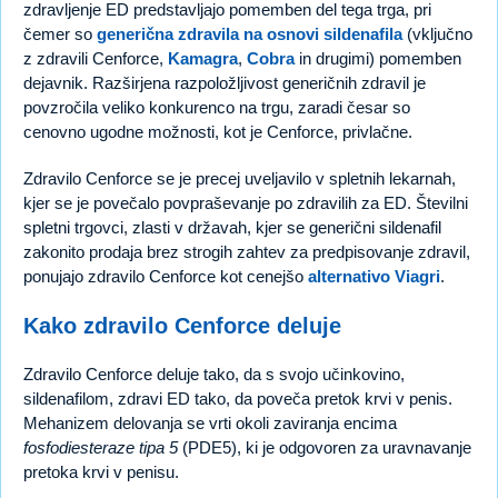
zdravljenje ED predstavljajo pomemben del tega trga, pri
čemer so
generična zdravila na osnovi sildenafila
(vključno
z zdravili Cenforce,
Kamagra
,
Cobra
in drugimi) pomemben
dejavnik. Razširjena razpoložljivost generičnih zdravil je
povzročila veliko konkurenco na trgu, zaradi česar so
cenovno ugodne možnosti, kot je Cenforce, privlačne.
Zdravilo Cenforce se je precej uveljavilo v spletnih lekarnah,
kjer se je povečalo povpraševanje po zdravilih za ED. Številni
spletni trgovci, zlasti v državah, kjer se generični sildenafil
zakonito prodaja brez strogih zahtev za predpisovanje zdravil,
ponujajo zdravilo Cenforce kot cenejšo
alternativo Viagri
.
Kako zdravilo Cenforce deluje
Zdravilo Cenforce deluje tako, da s svojo učinkovino,
sildenafilom, zdravi ED tako, da poveča pretok krvi v penis.
Mehanizem delovanja se vrti okoli zaviranja encima
fosfodiesteraze tipa 5
(PDE5), ki je odgovoren za uravnavanje
pretoka krvi v penisu.