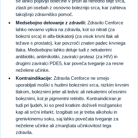
se lahko pojavijo bolečine v prsih ali neredno bitje srca,
zlasti pri osebah z osnovno boleznijo srca, kar zahteva
takojšnjo zdravniško pomoč.
Medsebojno delovanje z zdravili:
Zdravilo Cenforce
lahko nevarno vpliva na zdravila, kot so nitrati (za
bolezni srca) in alfa-blokatorji (za visok krvni tlak ali
težave s prostato), kar povzroči znaten padec krvnega
tlaka. Medsebojno lahko deluje tudi z nekaterimi
antibiotiki, antimikotiki, zaviralci proteaz (za HIV) in
drugimi zaviralci PDE5, kar poveča tveganje za resne
neželene učinke.
Kontraindikacije:
Zdravila Cenforce ne smejo
uporabljati moški s hudimi boleznimi srca, nizkim krvnim
tlakom, boleznimi jeter ali ledvic ali nekaterimi očesnimi
boleznimi, kot je
pigmentni retinitis.
Kontraindiciran je
tudi pri ljudeh, ki so pred kratkim doživeli možgansko
kap ali srčni infarkt. Izogibati se je treba alkoholu in
grenivkinemu soku, saj lahko povečata tveganje za
neželene učinke ali zmanjšata učinkovitost tega
zdravila.