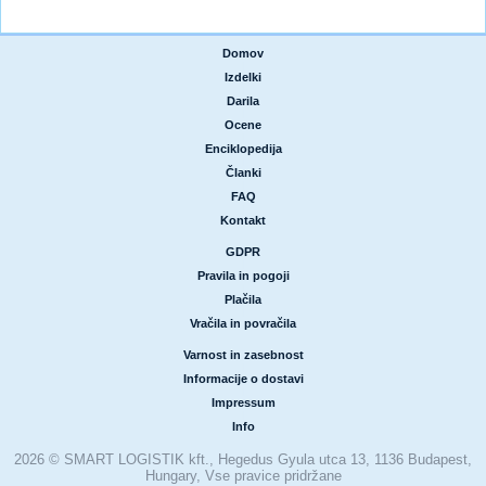
Domov
|
Izdelki
|
Darila
|
Ocene
|
Enciklopedija
|
Članki
|
FAQ
|
Kontakt
GDPR
|
Pravila in pogoji
|
Plačila
|
Vračila in povračila
Varnost in zasebnost
|
Informacije o dostavi
|
Impressum
|
Info
2026 © SMART LOGISTIK kft., Hegedus Gyula utca 13, 1136 Budapest,
Hungary, Vse pravice pridržane