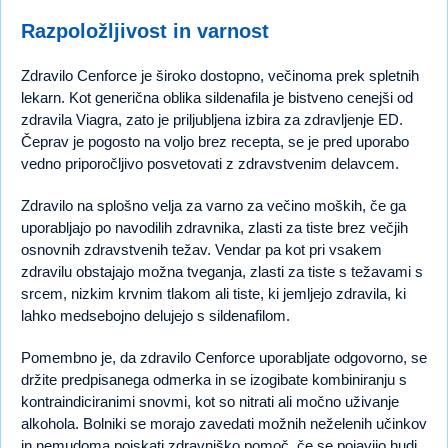
Razpoložljivost in varnost
Zdravilo Cenforce je široko dostopno, večinoma prek spletnih
lekarn. Kot generična oblika sildenafila je bistveno cenejši od
zdravila Viagra, zato je priljubljena izbira za zdravljenje ED.
Čeprav je pogosto na voljo brez recepta, se je pred uporabo
vedno priporočljivo posvetovati z zdravstvenim delavcem.
Zdravilo na splošno velja za varno za večino moških, če ga
uporabljajo po navodilih zdravnika, zlasti za tiste brez večjih
osnovnih zdravstvenih težav. Vendar pa kot pri vsakem
zdravilu obstajajo možna tveganja, zlasti za tiste s težavami s
srcem, nizkim krvnim tlakom ali tiste, ki jemljejo zdravila, ki
lahko medsebojno delujejo s sildenafilom.
Pomembno je, da zdravilo Cenforce uporabljate odgovorno, se
držite predpisanega odmerka in se izogibate kombiniranju s
kontraindiciranimi snovmi, kot so nitrati ali močno uživanje
alkohola. Bolniki se morajo zavedati možnih neželenih učinkov
in nemudoma poiskati zdravniško pomoč, če se pojavijo hudi