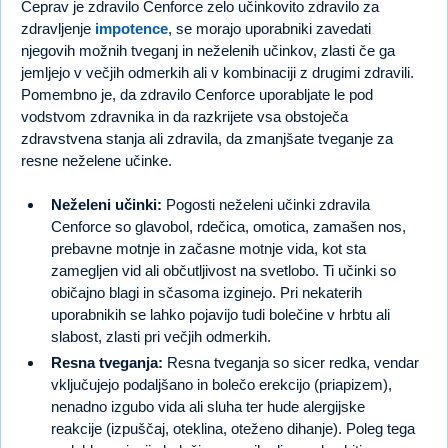
Čeprav je zdravilo Cenforce zelo učinkovito zdravilo za
zdravljenje
impotence
, se morajo uporabniki zavedati
njegovih možnih tveganj in neželenih učinkov, zlasti če ga
jemljejo v večjih odmerkih ali v kombinaciji z drugimi zdravili.
Pomembno je, da zdravilo Cenforce uporabljate le pod
vodstvom zdravnika in da razkrijete vsa obstoječa
zdravstvena stanja ali zdravila, da zmanjšate tveganje za
resne neželene učinke.
Neželeni učinki:
Pogosti neželeni učinki zdravila
Cenforce so glavobol, rdečica, omotica, zamašen nos,
prebavne motnje in začasne motnje vida, kot sta
zamegljen vid ali občutljivost na svetlobo. Ti učinki so
običajno blagi in sčasoma izginejo. Pri nekaterih
uporabnikih se lahko pojavijo tudi bolečine v hrbtu ali
slabost, zlasti pri večjih odmerkih.
Resna tveganja:
Resna tveganja so sicer redka, vendar
vključujejo podaljšano in bolečo erekcijo (priapizem),
nenadno izgubo vida ali sluha ter hude alergijske
reakcije (izpuščaj, oteklina, oteženo dihanje). Poleg tega