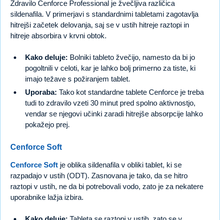
Zdravilo Cenforce Professional je žvečljiva različica
sildenafila. V primerjavi s standardnimi tabletami zagotavlja
hitrejši začetek delovanja, saj se v ustih hitreje raztopi in
hitreje absorbira v krvni obtok.
Kako deluje:
Bolniki tableto žvečijo, namesto da bi jo
pogoltnili v celoti, kar je lahko bolj primerno za tiste, ki
imajo težave s požiranjem tablet.
Uporaba:
Tako kot standardne tablete Cenforce je treba
tudi to zdravilo vzeti 30 minut pred spolno aktivnostjo,
vendar se njegovi učinki zaradi hitrejše absorpcije lahko
pokažejo prej.
Cenforce Soft
Cenforce Soft
je oblika sildenafila v obliki tablet, ki se
razpadajo v ustih (ODT). Zasnovana je tako, da se hitro
raztopi v ustih, ne da bi potrebovali vodo, zato je za nekatere
uporabnike lažja izbira.
Kako deluje:
Tableta se raztopi v ustih, zato se v