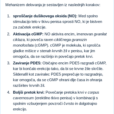
Mehanizem delovanja je sestavljen iz naslednjih korakov:
sproščanje dušikovega oksida (NO):
Med spolno
stimulacijo telo v tkivu penisa sprosti NO, ki je bistven
za začetek erekcije.
Aktivacija cGMP:
NO aktivira encim, imenovan
gvanilat
ciklaza,
ki poveča raven
cikličnega gvanozin
monofosfata
(cGMP). cGMP je molekula, ki sprošča
gladke mišice v stenah krvnih žil v penisu, kar jim
omogoča, da se razširijo in povečajo pretok krvi.
Zaviranje PDE5:
Običajno encim PDE5 razgradi cGMP,
kar bi končalo erekcijo tako, da bi se krvne žile skrčile.
Sildenafil kot zaviralec PDE5 preprečuje to razgradnjo,
kar omogoča, da se cGMP ohrani dlje časa in ohranja
razširitev krvnih žil.
Boljši pretok krvi:
Povečanje pretoka krvi v
corpus
cavernosum
(erektilno tkivo penisa) v kombinaciji s
spolnim vzburjenjem povzroči čvrsto in dolgotrajno
erekcijo.