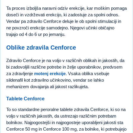
Ta proces izboljša naravni odziv erekcije, kar moškim pomaga
doseči in vzdrževati erekcijo, ki zadostuje za spolni odnos.
Vendar pa zdravilo Cenforce deluje le ob spolni stimulaciji in
ne povzroči erekcije samodejno. Njegovi učinki običajno
trajajo od 4 do 6 ur po jemanju.
Oblike zdravila Cenforce
Zdravilo Cenforce je na voljo v različnih oblikah in jakostih, da
bi zadovoljili različne potrebe in želje uporabnikov, predvsem
za zdravljenje
motenj erekcije
. Vsaka oblika vsebuje
sildenafil kot zdravilno učinkovino, vendar se lahko
mehanizem dovajanja ali jakost razlikujeta.
Tablete Cenforce
To so standardne peroralne tablete zdravila Cenforce, ki so na
voljo v različnih jakostih, da ustrezajo različnim potrebam
bolnikov. Najpogostejši in najpogosteje uporabljeni jakosti sta
Cenforce 50 mg in Cenforce 100 mg, za bolnike, ki potrebujejo