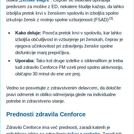
predvsem za moške z ED, nekatere študije kažejo, da lahko
izboljša pretok krvi v ženskem spolovilu in izboljša spolno
[3].
izkušnjo žensk z motnjo spolne vzburjenosti (FSAD)
Kako deluje:
Poveča pretok krvi v spolovilu, kar lahko
izboljša občutljivost in vzburjenje pri ženskah, čeprav je
njegova učinkovitost pri zdravljenju ženske spolne
disfunkcije manj prepričljiva.
Uporaba:
Tako kot druge izdelke s sildenafilom je treba
tudi zdravilo Cenforce FM vzeti pred spolno aktivnostjo,
običajno 30 minut do ene ure prej.
Vedno se posvetujte z zdravstvenim delavcem, da določite
pravi odmerek in obliko odmerjanja glede na individualne
potrebe in zdravstveno stanje.
Prednosti zdravila Cenforce
Zdravilo Cenforce ima več prednosti, zaradi katerih je
priljubljena izbira za zdravljenje
težav z erekcijo
. Zaradi teh