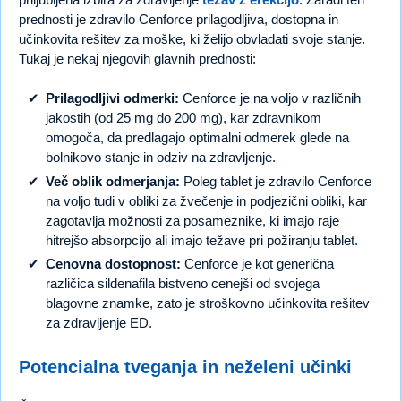
prednosti je zdravilo Cenforce prilagodljiva, dostopna in
učinkovita rešitev za moške, ki želijo obvladati svoje stanje.
Tukaj je nekaj njegovih glavnih prednosti:
Prilagodljivi odmerki:
Cenforce je na voljo v različnih
jakostih (od 25 mg do 200 mg), kar zdravnikom
omogoča, da predlagajo optimalni odmerek glede na
bolnikovo stanje in odziv na zdravljenje.
Več oblik odmerjanja:
Poleg tablet je zdravilo Cenforce
na voljo tudi v obliki za žvečenje in podjezični obliki, kar
zagotavlja možnosti za posameznike, ki imajo raje
hitrejšo absorpcijo ali imajo težave pri požiranju tablet.
Cenovna dostopnost:
Cenforce je kot generična
različica sildenafila bistveno cenejši od svojega
blagovne znamke, zato je stroškovno učinkovita rešitev
za zdravljenje ED.
Potencialna tveganja in neželeni učinki