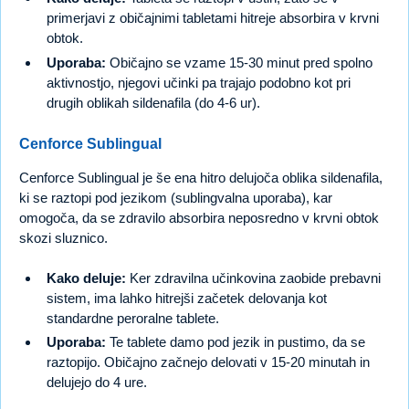
primerjavi z običajnimi tabletami hitreje absorbira v krvni
obtok.
Uporaba:
Običajno se vzame 15-30 minut pred spolno
aktivnostjo, njegovi učinki pa trajajo podobno kot pri
drugih oblikah sildenafila (do 4-6 ur).
Cenforce Sublingual
Cenforce Sublingual je še ena hitro delujoča oblika sildenafila,
ki se raztopi pod jezikom (sublingvalna uporaba), kar
omogoča, da se zdravilo absorbira neposredno v krvni obtok
skozi sluznico.
Kako deluje:
Ker zdravilna učinkovina zaobide prebavni
sistem, ima lahko hitrejši začetek delovanja kot
standardne peroralne tablete.
Uporaba:
Te tablete damo pod jezik in pustimo, da se
raztopijo. Običajno začnejo delovati v 15-20 minutah in
delujejo do 4 ure.