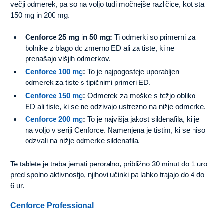
večji odmerek, pa so na voljo tudi močnejše različice, kot sta
150 mg in 200 mg.
Cenforce 25 mg in 50 mg:
Ti odmerki so primerni za
bolnike z blago do zmerno ED ali za tiste, ki ne
prenašajo višjih odmerkov.
Cenforce 100 mg
:
To je najpogosteje uporabljen
odmerek za tiste s tipičnimi primeri ED.
Cenforce 150 mg
:
Odmerek za moške s težjo obliko
ED ali tiste, ki se ne odzivajo ustrezno na nižje odmerke.
Cenforce 200 mg
:
To je najvišja jakost sildenafila, ki je
na voljo v seriji Cenforce. Namenjena je tistim, ki se niso
odzvali na nižje odmerke sildenafila.
Te tablete je treba jemati peroralno, približno 30 minut do 1 uro
pred spolno aktivnostjo, njihovi učinki pa lahko trajajo do 4 do
6 ur.
Cenforce Professional