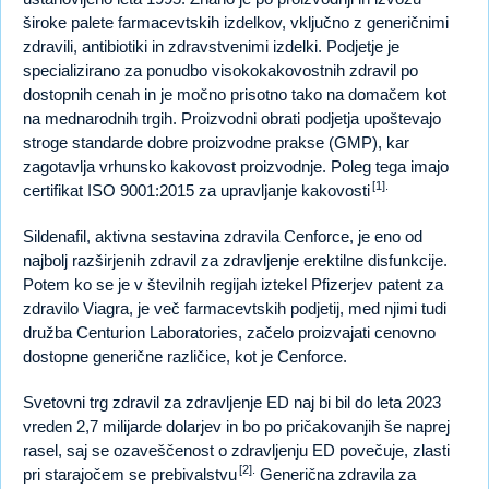
široke palete farmacevtskih izdelkov, vključno z generičnimi
zdravili, antibiotiki in zdravstvenimi izdelki. Podjetje je
specializirano za ponudbo visokokakovostnih zdravil po
dostopnih cenah in je močno prisotno tako na domačem kot
na mednarodnih trgih. Proizvodni obrati podjetja upoštevajo
stroge standarde dobre proizvodne prakse (GMP), kar
zagotavlja vrhunsko kakovost proizvodnje. Poleg tega imajo
[1].
certifikat ISO 9001:2015 za upravljanje kakovosti
Sildenafil, aktivna sestavina zdravila Cenforce, je eno od
najbolj razširjenih zdravil za zdravljenje erektilne disfunkcije.
Potem ko se je v številnih regijah iztekel Pfizerjev patent za
zdravilo Viagra, je več farmacevtskih podjetij, med njimi tudi
družba Centurion Laboratories, začelo proizvajati cenovno
dostopne generične različice, kot je Cenforce.
Svetovni trg zdravil za zdravljenje ED naj bi bil do leta 2023
vreden 2,7 milijarde dolarjev in bo po pričakovanjih še naprej
rasel, saj se ozaveščenost o zdravljenju ED povečuje, zlasti
[2].
pri starajočem se prebivalstvu
Generična zdravila za