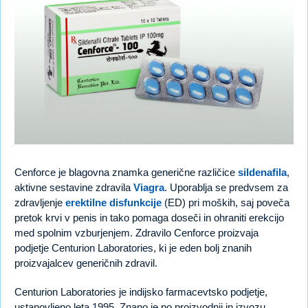
Cenforce je blagovna znamka generične različice
sildenafila
,
aktivne sestavine zdravila
Viagra
. Uporablja se predvsem za
zdravljenje
erektilne disfunkcije
(ED) pri moških, saj poveča
pretok krvi v penis in tako pomaga doseči in ohraniti erekcijo
med spolnim vzburjenjem. Zdravilo Cenforce proizvaja
podjetje Centurion Laboratories, ki je eden bolj znanih
proizvajalcev generičnih zdravil.
Centurion Laboratories je indijsko farmacevtsko podjetje,
ustanovljeno leta 1995. Znano je po proizvodnji in izvozu