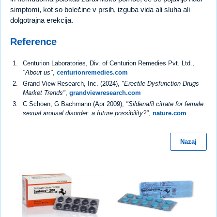
simptomi, kot so bolečine v prsih, izguba vida ali sluha ali
dolgotrajna erekcija.
Reference
Centurion Laboratories, Div. of Centurion Remedies Pvt. Ltd.,
"About us"
,
centurionremedies.com
Grand View Research, Inc. (2024),
"Erectile Dysfunction Drugs
Market Trends"
,
grandviewresearch.com
C Schoen, G Bachmann (Apr 2009),
"Sildenafil citrate for female
sexual arousal disorder: a future possibility?"
,
nature.com
Nazaj