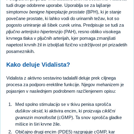
tudi druge odobrene uporabe. Uporablja se za lajšanje
simptomov
benigne hiperplazije prostate
(BPH), ki je stanje
povečane prostate, ki lahko vodi do urinarnih težav, kot so
pogosto uriniranje ali šibek curek urina. Predpisuje se tudi za
pljučno arterijsko hipertenzijo
(PAH), resno obliko visokega
krvnega tlaka v pljučnih arterijah, kjer pomaga zmanjšati
napetost krvnih žil in izboljšati fizično vzdržljivost pri prizadetih
posameznikih.
Kako deluje Vidalista?
Vidalista z aktivno sestavino tadalafil deluje prek ciljnega
procesa za podporo erektilne funkcije. Njegov mehanizem je
pojasnjen v naslednjem podrobnem razčlenjenem opisu:
Med spolno stimulacijo se v tkivu penisa sprošča
dušikov oksid
, ki aktivira encim, ki proizvaja
ciklični
gvanozin monofosfat
(cGMP). Ta snov sprošča gladke
mišice in širi krvne žile.
Običajno drugi encim (PDE5) razgrajuje cGMP, kar