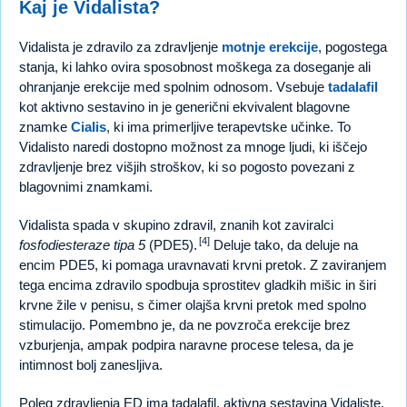
Kaj je Vidalista?
Vidalista je zdravilo za zdravljenje
motnje erekcije
, pogostega
stanja, ki lahko ovira sposobnost moškega za doseganje ali
ohranjanje erekcije med spolnim odnosom. Vsebuje
tadalafil
kot aktivno sestavino in je generični ekvivalent blagovne
znamke
Cialis
, ki ima primerljive terapevtske učinke. To
Vidalisto naredi dostopno možnost za mnoge ljudi, ki iščejo
zdravljenje brez višjih stroškov, ki so pogosto povezani z
blagovnimi znamkami.
Vidalista spada v skupino zdravil, znanih kot zaviralci
[4]
fosfodiesteraze tipa 5
(PDE5).
Deluje tako, da deluje na
encim PDE5, ki pomaga uravnavati krvni pretok. Z zaviranjem
tega encima zdravilo spodbuja sprostitev gladkih mišic in širi
krvne žile v penisu, s čimer olajša krvni pretok med spolno
stimulacijo. Pomembno je, da ne povzroča erekcije brez
vzburjenja, ampak podpira naravne procese telesa, da je
intimnost bolj zanesljiva.
Poleg zdravljenja ED ima tadalafil, aktivna sestavina Vidaliste,