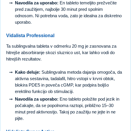
Navodila za uporabo:
En tableto temeljito prežvečite
pred zaužitjem, najbolje 30 minut pred spolnim
odnosom. Ni potrebna voda, zato je idealna za diskretno
uporabo.
Vidalista Professional
Ta sublingvalna tableta v odmerku 20 mg je zasnovana za
hitrejše absorbiranje skozi sluznico ust, kar lahko vodi do
hitrejših rezultatov.
Kako deluje:
Sublingvalna metoda dajanja omogoča, da
aktivna sestavina, tadalafil, hitro vstopi v krvni obtok,
blokira PDE5 in poveča cGMP, kar podpira boljšo
erektilno funkcijo ob stimulaciji.
Navodila za uporabo:
Eno tableto položite pod jezik in
počakajte, da se popolnoma raztopi, približno 15–30
minut pred aktivnostjo. Takoj po zaužitju ne jejte in ne
pijte.