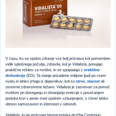
V času, ko se spolno zdravje vse bolj priznava kot pomemben
vidik splošnega počutja, zdravila, kot je
Vidalista
, ponujajo
praktično rešitev za moške, ki se spopadajo z
erektilno
disfunkcijo
(ED). Ta stanje prizadene milijone ljudi po vsem
svetu in lahko izhaja iz dejavnikov, kot so
stres
,
starost
ali
osnovne zdravstvene težave. Vidalista je zasnovan za pomoč
moškim pri doseganju in ohranjanju erekcije s povečanjem
pretoka krvi v penis med spolnim vzburjenjem, s čimer lahko
obnovi samozavest in intimnost v odnosih.
Vidalista, ki ga proizvaja farmacevtska družba
Centurion