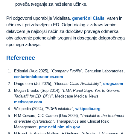
poveča tveganje za neželene učinke.
Pri odgovorni uporabi je Vidalista,
generični Cialis
, varen in
učinkovit pri zdravljenju ED. Odprt dialog z zdravstvenim
delavcem je najboljši način za določitev pravega odmerka,
obvladovanje potencialnih tveganj in doseganje dolgoročnega
spolnega zdravja.
Reference
Editorial (Aug 2025),
"Company Profile"
, Centurion Laboratories,
centurionlaboratories.com
Drugs.com (Jul 2025),
"Generic Cialis Availability"
,
drugs.com
Megan Brooks (Sep 2014),
"EMA Panel Says Yes to Generic
Tadalafil for ED, BPH"
, Medscape Medical News,
medscape.com
Wikipedia (2024),
"PDE5 inhibitor"
,
wikipedia.org
R M Coward, C C Carson (Dec 2008),
"Tadalafil in the treatment
of erectile dysfunction"
, Therapeutics and Clinical Risk
Management,
pmc.ncbi.nlm.nih.gov
H Porst, H Padma-Nathan, F Giuliano, G Anglin, L Varanese, R