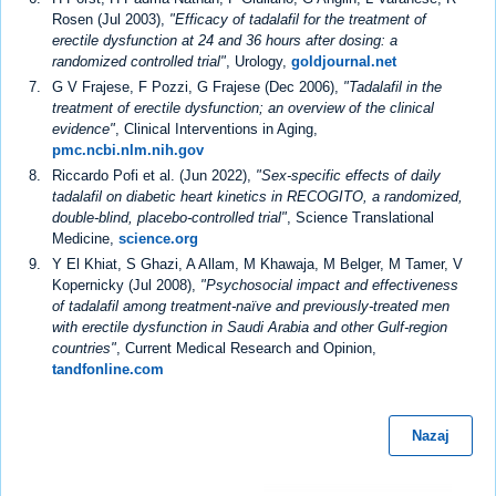
Rosen (Jul 2003),
"Efficacy of tadalafil for the treatment of
erectile dysfunction at 24 and 36 hours after dosing: a
randomized controlled trial"
, Urology,
goldjournal.net
G V Frajese, F Pozzi, G Frajese (Dec 2006),
"Tadalafil in the
treatment of erectile dysfunction; an overview of the clinical
evidence"
, Clinical Interventions in Aging,
pmc.ncbi.nlm.nih.gov
Riccardo Pofi et al. (Jun 2022),
"Sex-specific effects of daily
tadalafil on diabetic heart kinetics in RECOGITO, a randomized,
double-blind, placebo-controlled trial"
, Science Translational
Medicine,
science.org
Y El Khiat, S Ghazi, A Allam, M Khawaja, M Belger, M Tamer, V
Kopernicky (Jul 2008),
"Psychosocial impact and effectiveness
of tadalafil among treatment-naïve and previously-treated men
with erectile dysfunction in Saudi Arabia and other Gulf-region
countries"
, Current Medical Research and Opinion,
tandfonline.com
Nazaj