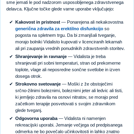
sme jemati le pod nadzorom usposobljenega zdravstvenega
delavca. Ključne točke glede varne uporabe vključujejo:
Kakovost in pristnost
— Ponarejena ali nekakovostna
generična zdravila za erektilno disfunkcijo
so
pogosta na spletnem trgu. Da bi zmanjšali tveganje,
morajo bolniki Vidalisto kupovati v licenciranih lekarnah
ali pri zaupanja vrednih ponudnikih zdravstvenih storitev.
Shranjevanje in ravnanje
— Vidalista je treba
shranjevati pri sobni temperaturi, stran od prekomerne
toplote, vlage ali neposredne sončne svetlobe in izven
dosega otrok.
Strokovno svetovanje
— Moški z že obstoječimi
srčno-žilnimi boleznimi, boleznimi jeter ali ledvic ali tisti,
ki jemljejo zdravila na osnovi nitratov, se morajo pred
začetkom terapije posvetovati s svojim zdravnikom
glede tveganj.
Odgovorna uporaba
— Vidalista ni namenjen
rekreacijski uporabi. Jemanje večjega od predpisanega
odmerka ne bo povečalo učinkovitosti in lahko znatno