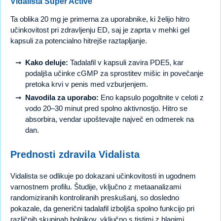
Vidalista Super Active
Ta oblika 20 mg je primerna za uporabnike, ki želijo hitro
učinkovitost pri zdravljenju ED, saj je zaprta v mehki gel
kapsuli za potencialno hitrejše raztapljanje.
Kako deluje:
Tadalafil v kapsuli zavira PDE5, kar
podaljša učinke cGMP za sprostitev mišic in povečanje
pretoka krvi v penis med vzburjenjem.
Navodila za uporabo:
Eno kapsulo pogoltnite v celoti z
vodo 20–30 minut pred spolno aktivnostjo. Hitro se
absorbira, vendar upoštevajte največ en odmerek na
dan.
Prednosti zdravila Vidalista
Vidalista se odlikuje po dokazani učinkovitosti in ugodnem
varnostnem profilu. Študije, vključno z metaanalizami
randomiziranih kontroliranih preskušanj, so dosledno
pokazale, da generični tadalafil izboljša spolno funkcijo pri
različnih skupinah bolnikov, vključno s tistimi z blagimi