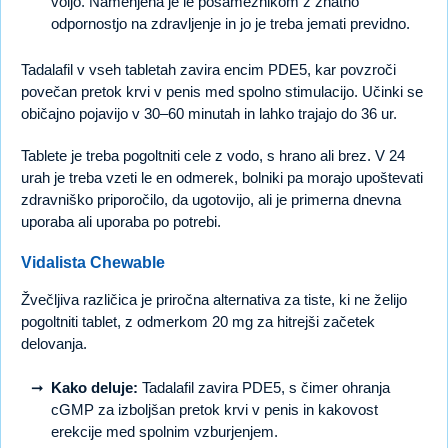
voljo. Namenjena je le posameznikom z znatno
odpornostjo na zdravljenje in jo je treba jemati previdno.
Tadalafil v vseh tabletah zavira encim PDE5, kar povzroči
povečan pretok krvi v penis med spolno stimulacijo. Učinki se
običajno pojavijo v 30–60 minutah in lahko trajajo do 36 ur.
Tablete je treba pogoltniti cele z vodo, s hrano ali brez. V 24
urah je treba vzeti le en odmerek, bolniki pa morajo upoštevati
zdravniško priporočilo, da ugotovijo, ali je primerna dnevna
uporaba ali uporaba po potrebi.
Vidalista Chewable
Žvečljiva različica je priročna alternativa za tiste, ki ne želijo
pogoltniti tablet, z odmerkom 20 mg za hitrejši začetek
delovanja.
Kako deluje:
Tadalafil zavira PDE5, s čimer ohranja
cGMP za izboljšan pretok krvi v penis in kakovost
erekcije med spolnim vzburjenjem.