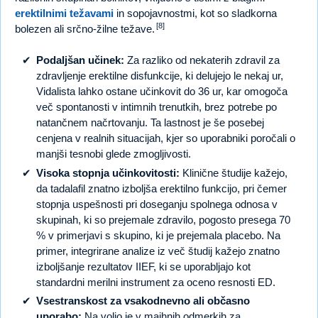
erektilnimi težavami
in sopojavnostmi, kot so sladkorna
[8]
bolezen ali srčno-žilne težave.
Podaljšan učinek:
Za razliko od nekaterih zdravil za
zdravljenje erektilne disfunkcije, ki delujejo le nekaj ur,
Vidalista lahko ostane učinkovit do 36 ur, kar omogoča
več spontanosti v intimnih trenutkih, brez potrebe po
natančnem načrtovanju. Ta lastnost je še posebej
cenjena v realnih situacijah, kjer so uporabniki poročali o
manjši tesnobi glede zmogljivosti.
Visoka stopnja učinkovitosti:
Klinične študije kažejo,
da tadalafil znatno izboljša erektilno funkcijo, pri čemer
stopnja uspešnosti pri doseganju spolnega odnosa v
skupinah, ki so prejemale zdravilo, pogosto presega 70
% v primerjavi s skupino, ki je prejemala placebo. Na
primer, integrirane analize iz več študij kažejo znatno
izboljšanje rezultatov IIEF, ki se uporabljajo kot
standardni merilni instrument za oceno resnosti ED.
Vsestranskost za vsakodnevno ali občasno
uporabo:
Na voljo je v majhnih odmerkih za