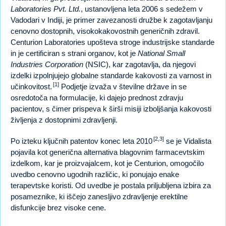
Laboratories Pvt. Ltd.
, ustanovljena leta 2006 s sedežem v
Vadodari v Indiji, je primer zavezanosti družbe k zagotavljanju
cenovno dostopnih, visokokakovostnih generičnih zdravil.
Centurion Laboratories upošteva stroge industrijske standarde
in je certificiran s strani organov, kot je
National Small
Industries Corporation
(NSIC), kar zagotavlja, da njegovi
izdelki izpolnjujejo globalne standarde kakovosti za varnost in
[1]
učinkovitost.
Podjetje izvaža v številne države in se
osredotoča na formulacije, ki dajejo prednost zdravju
pacientov, s čimer prispeva k širši misiji izboljšanja kakovosti
življenja z dostopnimi zdravljenji.
[2,3]
Po izteku ključnih patentov konec leta 2010
se je Vidalista
pojavila kot generična alternativa blagovnim farmacevtskim
izdelkom, kar je proizvajalcem, kot je Centurion, omogočilo
uvedbo cenovno ugodnih različic, ki ponujajo enake
terapevtske koristi. Od uvedbe je postala priljubljena izbira za
posameznike, ki iščejo zanesljivo zdravljenje erektilne
disfunkcije brez visoke cene.