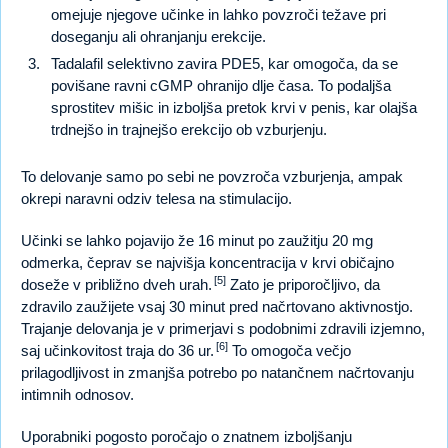
omejuje njegove učinke in lahko povzroči težave pri
doseganju ali ohranjanju erekcije.
Tadalafil selektivno zavira PDE5, kar omogoča, da se
povišane ravni cGMP ohranijo dlje časa. To podaljša
sprostitev mišic in izboljša pretok krvi v penis, kar olajša
trdnejšo in trajnejšo erekcijo ob vzburjenju.
To delovanje samo po sebi ne povzroča vzburjenja, ampak
okrepi naravni odziv telesa na stimulacijo.
Učinki se lahko pojavijo že 16 minut po zaužitju 20 mg
odmerka, čeprav se najvišja koncentracija v krvi običajno
[5]
doseže v približno dveh urah.
Zato je priporočljivo, da
zdravilo zaužijete vsaj 30 minut pred načrtovano aktivnostjo.
Trajanje delovanja je v primerjavi s podobnimi zdravili izjemno,
[6]
saj učinkovitost traja do 36 ur.
To omogoča večjo
prilagodljivost in zmanjša potrebo po natančnem načrtovanju
intimnih odnosov.
Uporabniki pogosto poročajo o znatnem izboljšanju