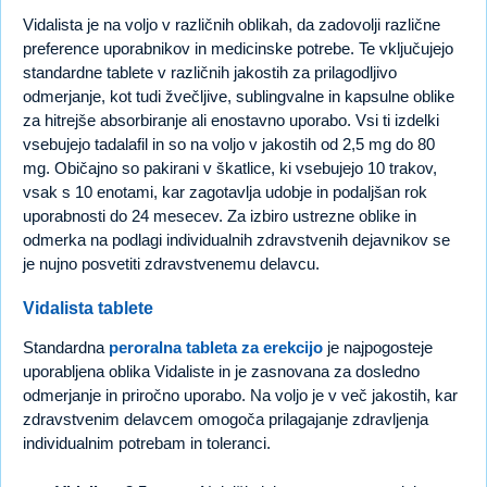
Vidalista je na voljo v različnih oblikah, da zadovolji različne
preference uporabnikov in medicinske potrebe. Te vključujejo
standardne tablete v različnih jakostih za prilagodljivo
odmerjanje, kot tudi žvečljive, sublingvalne in kapsulne oblike
za hitrejše absorbiranje ali enostavno uporabo. Vsi ti izdelki
vsebujejo tadalafil in so na voljo v jakostih od 2,5 mg do 80
mg. Običajno so pakirani v škatlice, ki vsebujejo 10 trakov,
vsak s 10 enotami, kar zagotavlja udobje in podaljšan rok
uporabnosti do 24 mesecev. Za izbiro ustrezne oblike in
odmerka na podlagi individualnih zdravstvenih dejavnikov se
je nujno posvetiti zdravstvenemu delavcu.
Vidalista tablete
Standardna
peroralna tableta za erekcijo
je najpogosteje
uporabljena oblika Vidaliste in je zasnovana za dosledno
odmerjanje in priročno uporabo. Na voljo je v več jakostih, kar
zdravstvenim delavcem omogoča prilagajanje zdravljenja
individualnim potrebam in toleranci.