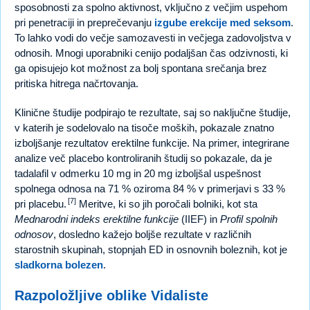
sposobnosti za spolno aktivnost, vključno z večjim uspehom
pri penetraciji in preprečevanju
izgube erekcije med seksom
.
To lahko vodi do večje samozavesti in večjega zadovoljstva v
odnosih. Mnogi uporabniki cenijo podaljšan čas odzivnosti, ki
ga opisujejo kot možnost za bolj spontana srečanja brez
pritiska hitrega načrtovanja.
Klinične študije podpirajo te rezultate, saj so naključne študije,
v katerih je sodelovalo na tisoče moških, pokazale znatno
izboljšanje rezultatov erektilne funkcije. Na primer, integrirane
analize več placebo kontroliranih študij so pokazale, da je
tadalafil v odmerku 10 mg in 20 mg izboljšal uspešnost
spolnega odnosa na 71 % oziroma 84 % v primerjavi s 33 %
[7]
pri placebu.
Meritve, ki so jih poročali bolniki, kot sta
Mednarodni indeks erektilne funkcije
(IIEF) in
Profil spolnih
odnosov
, dosledno kažejo boljše rezultate v različnih
starostnih skupinah, stopnjah ED in osnovnih boleznih, kot je
sladkorna bolezen
.
Razpoložljive oblike Vidaliste