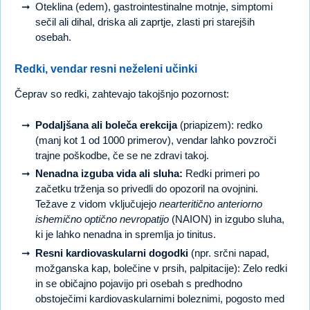
Oteklina (edem), gastrointestinalne motnje, simptomi
sečil ali dihal, driska ali zaprtje, zlasti pri starejših
osebah.
Redki, vendar resni neželeni učinki
Čeprav so redki, zahtevajo takojšnjo pozornost:
Podaljšana ali boleča erekcija
(priapizem): redko
(manj kot 1 od 1000 primerov), vendar lahko povzroči
trajne poškodbe, če se ne zdravi takoj.
Nenadna izguba vida ali sluha:
Redki primeri po
začetku trženja so privedli do opozoril na ovojnini.
Težave z vidom vključujejo
nearteritično anteriorno
ishemično optično nevropatijo
(NAION) in izgubo sluha,
ki je lahko nenadna in spremlja jo tinitus.
Resni kardiovaskularni dogodki
(npr. srčni napad,
možganska kap, bolečine v prsih, palpitacije): Zelo redki
in se običajno pojavijo pri osebah s predhodno
obstoječimi kardiovaskularnimi boleznimi, pogosto med