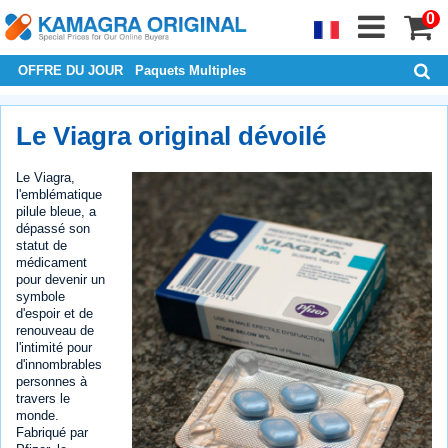
0
OFFRE DU JOUR
Paquets Multiples
Le Viagra original dévoilé
Le Viagra,
l'emblématique
pilule bleue, a
dépassé son
statut de
médicament
pour devenir un
symbole
d'espoir et de
renouveau de
l'intimité pour
d'innombrables
personnes à
travers le
monde.
Fabriqué par