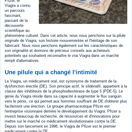
Pfizer, le
Viagra a connu
un parcours
fascinant,
passant de la
découverte
scientifique au
phénomène culturel. Dans cet article, nous nous penchons sur la pilule
originale de Viagra, son histoire mouvementée et l'héritage de son
fabricant. Nous nous penchons également sur les caractéristiques de
son originalité et donnons de précieux conseils aux acheteurs
potentiels qui souhaitent reconnaître le vrai Viagra dans un marché
rempli d'alternatives.
Une pilule qui a changé l'intimité
Le Viagra, un médicament oral, est synonyme de traitement de la
dysfonction érectile (DE). Son principe actif, le sildénafil, appartient à la
classe des inhibiteurs de la phosphodiestérase de type 5 (PDE-5). Le
génie du Viagra réside dans sa capacité à augmenter le flux sanguin
vers le pénis, ce qui permet aux hommes souffrant de DE d'obtenir plus
facilement une érection. Le groupe pharmaceutique Pfizer est
l'entreprise visionnaire derrière le développement du Viagra. Pfizer a
investi beaucoup de recherche, de ressources et d'innovations pour
mettre sur le marché ce médicament révolutionnaire contre la DE.
Depuis son lancement en 1998, le Viagra de Pfizer est le premier
médicament contre la DE.