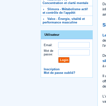
Concentration et clarté mentale
Da
in
Slimora - Métabolisme actif
et contrôle de l'appétit
am
Valox - Énergie, vitalité et
performance masculine
S
Utilisateur
Le
de
Email:
l'
Mot de
passe:
De
si
à 
Inscription
Mot de passe oublié?
Il
of
d
L'
va