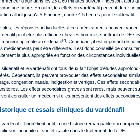
mmencer d'agir dans les 25 à 60 minutes suivant l'ingestion, alors qu
viron une heure. En outre, les effets du vardénafil peuvent durer un
action allant jusqu'à 5-6 heures, contre 4-5 heures pour le sildénafil.
 plus, les réponses individuelles à ces médicaments peuvent varier.
rdénafil peut être plus efficace chez les hommes souffrant de DE s
[2]
 manière optimale au sildénafil
. Cependant, il est important de no
s médicaments peut être différente. Il est donc conseillé de consulte
aitement la plus appropriée en fonction des circonstances individuelle
 sildénafil et le vardénafil ont tous deux fait l'objet d'études approfon
lérés. Cependant, ils peuvent provoquer des effets secondaires simil
sage, congestion nasale, indigestion et vertiges. Ces effets secondair
ansitoires. Les effets secondaires graves sont rares, mais peuvent s
ivent consulter un médecin si elles présentent des effets secondaire
istorique et essais cliniques du vardénafil
 vardénafil, l'ingrédient actif, a une histoire remarquable qui compre
ablir son innocuité et son efficacité dans le traitement de la DE.