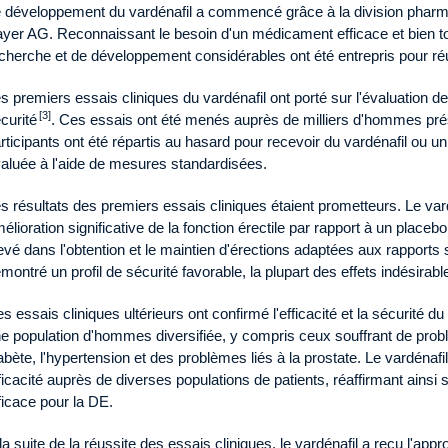
 développement du vardénafil a commencé grâce à la division pharm
yer AG. Reconnaissant le besoin d'un médicament efficace et bien tol
cherche et de développement considérables ont été entrepris pour réus
s premiers essais cliniques du vardénafil ont porté sur l'évaluation de 
[3]
curité
. Ces essais ont été menés auprès de milliers d'hommes pré
rticipants ont été répartis au hasard pour recevoir du vardénafil ou un 
aluée à l'aide de mesures standardisées.
s résultats des premiers essais cliniques étaient prometteurs. Le v
élioration significative de la fonction érectile par rapport à un placeb
evé dans l'obtention et le maintien d'érections adaptées aux rapports 
montré un profil de sécurité favorable, la plupart des effets indésirab
s essais cliniques ultérieurs ont confirmé l'efficacité et la sécurité d
e population d'hommes diversifiée, y compris ceux souffrant de prob
abète, l'hypertension et des problèmes liés à la prostate. Le vardéna
ficacité auprès de diverses populations de patients, réaffirmant ainsi s
ficace pour la DE.
la suite de la réussite des essais cliniques, le vardénafil a reçu l'ap