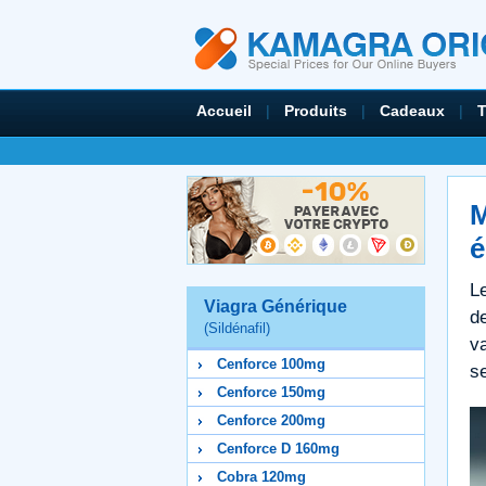
Accueil
|
Produits
|
Cadeaux
|
M
é
Le
Viagra Générique
de
(Sildénafil)
va
Cenforce 100mg
se
Cenforce 150mg
Cenforce 200mg
Cenforce D 160mg
Cobra 120mg