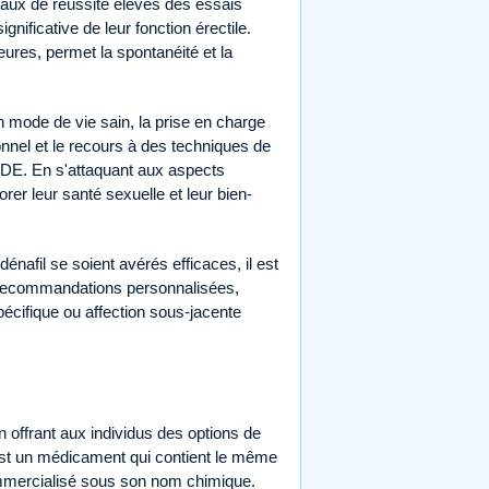
 taux de réussite élevés des essais
ificative de leur fonction érectile.
eures, permet la spontanéité et la
n mode de vie sain, la prise en charge
nnel et le recours à des techniques de
a DE. En s'attaquant aux aspects
er leur santé sexuelle et leur bien-
énafil se soient avérés efficaces, il est
es recommandations personnalisées,
pécifique ou affection sous-jacente
n offrant aux individus des options de
st un médicament qui contient le même
ommercialisé sous son nom chimique.