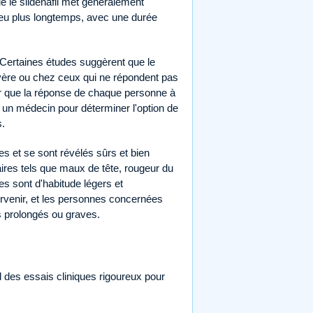
e le sildénafil met généralement
 peu plus longtemps, avec une durée
 Certaines études suggèrent que le
évère ou chez ceux qui ne répondent pas
ter que la réponse de chaque personne à
r un médecin pour déterminer l'option de
s.
dies et se sont révélés sûrs et bien
aires tels que maux de tête, rougeur du
es sont d'habitude légers et
urvenir, et les personnes concernées
s prolongés ou graves.
nd des essais cliniques rigoureux pour