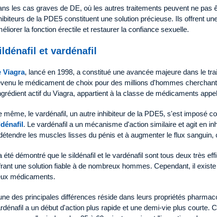
ns les cas graves de DE, où les autres traitements peuvent ne pas êt
hibiteurs de la PDE5 constituent une solution précieuse. Ils offrent u
éliorer la fonction érectile et restaurer la confiance sexuelle.
ildénafil et vardénafil
 Viagra
, lancé en 1998, a constitué une avancée majeure dans le tra
venu le médicament de choix pour des millions d'hommes cherchant 
ingrédient actif du Viagra, appartient à la classe de médicaments appe
 même, le vardénafil, un autre inhibiteur de la PDE5, s'est imposé
ldénafil
. Le vardénafil a un mécanisme d'action similaire et agit en i
détendre les muscles lisses du pénis et à augmenter le flux sanguin, 
 a été démontré que le sildénafil et le vardénafil sont tous deux très e
frant une solution fiable à de nombreux hommes. Cependant, il existe 
eux médicaments.
une des principales différences réside dans leurs propriétés pharmaco
rdénafil a un début d'action plus rapide et une demi-vie plus courte. Ce