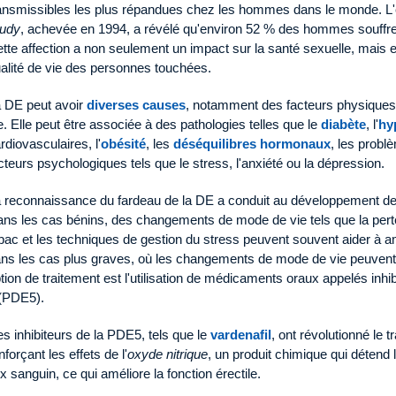
ansmissibles les plus répandues chez les hommes dans le monde. L
tudy
, achevée en 1994, a révélé qu'environ 52 % des hommes souffre
tte affection a non seulement un impact sur la santé sexuelle, mais en
alité de vie des personnes touchées.
 DE peut avoir
diverses causes
, notamment des facteurs physique
e. Elle peut être associée à des pathologies telles que le
diabète
, l'
hy
rdiovasculaires, l'
obésité
, les
déséquilibres hormonaux
, les probl
cteurs psychologiques tels que le stress, l'anxiété ou la dépression.
 reconnaissance du fardeau de la DE a conduit au développement d
ns les cas bénins, des changements de mode de vie tels que la perte de
bac et les techniques de gestion du stress peuvent souvent aider à am
ns les cas plus graves, où les changements de mode de vie peuvent ne
tion de traitement est l'utilisation de médicaments oraux appelés inh
(PDE5).
s inhibiteurs de la PDE5, tels que le
vardenafil
, ont révolutionné le 
nforçant les effets de l'
oxyde nitrique
, un produit chimique qui détend
ux sanguin, ce qui améliore la fonction érectile.