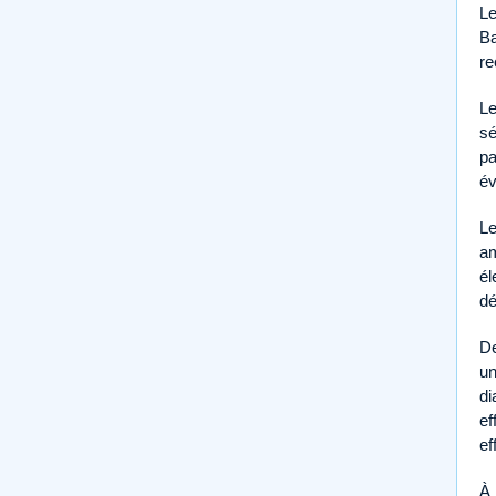
Le
Ba
re
Le
sé
pa
év
Le
am
él
dé
De
un
di
ef
ef
À 