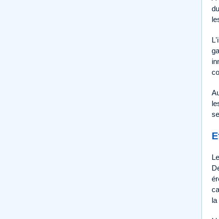
du
le
L'
ga
in
co
Au
le
se
E
Le
De
ér
ca
la