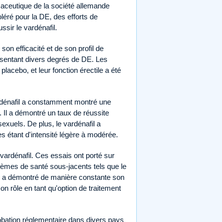
aceutique de la société allemande
éré pour la DE, des efforts de
sir le vardénafil.
son efficacité et de son profil de
sentant divers degrés de DE. Les
placebo, et leur fonction érectile a été
ardénafil a constamment montré une
o. Il a démontré un taux de réussite
sexuels. De plus, le vardénafil a
les étant d'intensité légère à modérée.
u vardénafil. Ces essais ont porté sur
lèmes de santé sous-jacents tels que le
fil a démontré de manière constante son
on rôle en tant qu'option de traitement
probation réglementaire dans divers pays