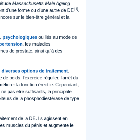
'étude
Massachusetts Male Ageing
[1]
nt d'une forme ou d'une autre de DE
.
core sur le bien-être général et la
s,
psychologiques
ou liés au mode de
pertension
, les maladies
èmes de prostate, ainsi qu'à des
e
diverses options de traitement
.
 poids, l'exercice régulier, l'arrêt du
éliorer la fonction érectile. Cependant,
 pas être suffisants, la principale
ibiteurs de la phosphodiestérase de type
traitement de la DE. Ils agissent en
 les muscles du pénis et augmente le