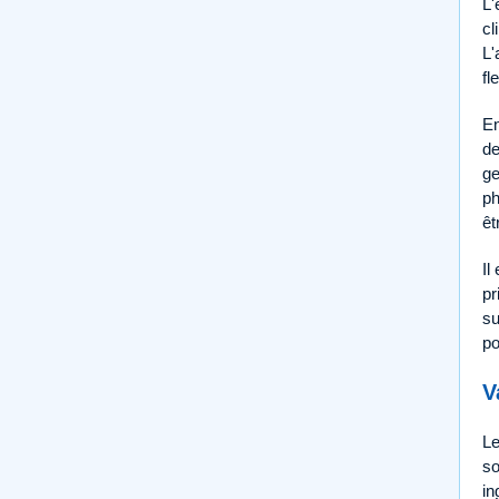
L'
cl
L'
fl
En
de
ge
ph
êt
Il
pr
su
po
V
L
so
in