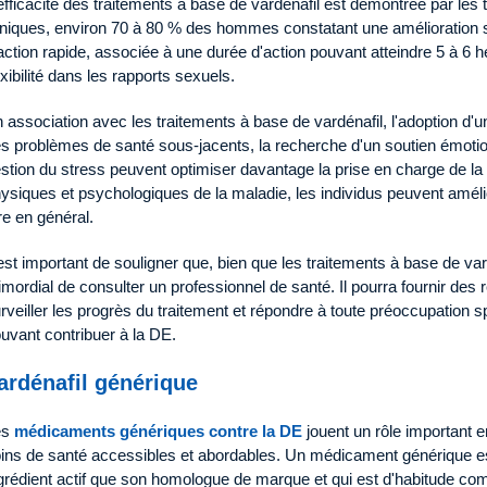
efficacité des traitements à base de vardénafil est démontrée par les
iniques, environ 70 à 80 % des hommes constatant une amélioration sign
action rapide, associée à une durée d'action pouvant atteindre 5 à 6 h
exibilité dans les rapports sexuels.
 association avec les traitements à base de vardénafil, l'adoption d'u
s problèmes de santé sous-jacents, la recherche d'un soutien émotio
stion du stress peuvent optimiser davantage la prise en charge de l
ysiques et psychologiques de la maladie, les individus peuvent amélior
re en général.
 est important de souligner que, bien que les traitements à base de vard
imordial de consulter un professionnel de santé. Il pourra fournir d
rveiller les progrès du traitement et répondre à toute préoccupation s
uvant contribuer à la DE.
ardénafil générique
es
médicaments génériques contre la DE
jouent un rôle important e
ins de santé accessibles et abordables. Un médicament générique e
grédient actif que son homologue de marque et qui est d'habitude c