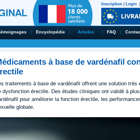
Inscription
|
Login
Témoignages
|
Encyclopédie
|
Articles
|
FAQ
|
Contac
édicaments à base de vardénafil con
rectile
s traitements à base de vardénafil offrent une solution très
 dysfonction érectile. Des études cliniques ont validé à plusi
rdénafil pour améliorer la fonction érectile, les performances
xuelle globale.