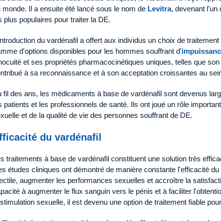
 monde. Il a ensuite été lancé sous le nom de
Levitra
, devenant l'un
s plus populaires pour traiter la DE.
introduction du vardénafil a offert aux individus un choix de traitement
mme d'options disponibles pour les hommes souffrant d'
impuissanc
nocuité et ses propriétés pharmacocinétiques uniques, telles que son 
ntribué à sa reconnaissance et à son acceptation croissantes au se
 fil des ans, les médicaments à base de vardénafil sont devenus large
s patients et les professionnels de santé. Ils ont joué un rôle importan
xuelle et de la qualité de vie des personnes souffrant de DE.
fficacité du vardénafil
s traitements à base de vardénafil constituent une solution très effi
s études cliniques ont démontré de manière constante l'efficacité du v
ectile, augmenter les performances sexuelles et accroître la satisfac
pacité à augmenter le flux sanguin vers le pénis et à faciliter l'obtent
 stimulation sexuelle, il est devenu une option de traitement fiable pou