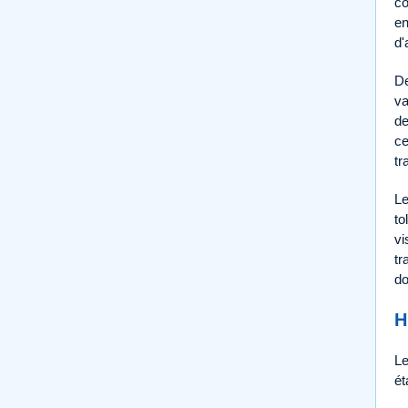
co
en
d'
De
va
de
ce
tr
Le
to
vi
tr
do
H
Le
ét