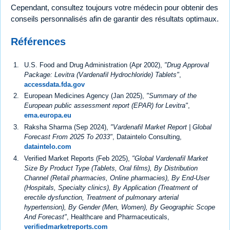
Cependant, consultez toujours votre médecin pour obtenir des
conseils personnalisés afin de garantir des résultats optimaux.
Références
U.S. Food and Drug Administration (Apr 2002),
"Drug Approval
Package: Levitra (Vardenafil Hydrochloride) Tablets"
,
accessdata.fda.gov
European Medicines Agency (Jan 2025),
"Summary of the
European public assessment report (EPAR) for Levitra"
,
ema.europa.eu
Raksha Sharma (Sep 2024),
"Vardenafil Market Report | Global
Forecast From 2025 To 2033"
, Dataintelo Consulting,
dataintelo.com
Verified Market Reports (Feb 2025),
"Global Vardenafil Market
Size By Product Type (Tablets, Oral films), By Distribution
Channel (Retail pharmacies, Online pharmacies), By End-User
(Hospitals, Specialty clinics), By Application (Treatment of
erectile dysfunction, Treatment of pulmonary arterial
hypertension), By Gender (Men, Women), By Geographic Scope
And Forecast"
, Healthcare and Pharmaceuticals,
verifiedmarketreports.com