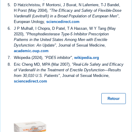
D Hatzichristou, F Montorsi, J Buvat, N Laferriere, T-J Bandel,
H Porst (May 2004),
"The Efficacy and Safety of Flexible-Dose
Vardenafil (Levitra®) in a Broad Population of European Men"
,
European Urology,
sciencedirect.com
J P Mulhall, I Chopra, D Patel, T A Hassan, W Y Tang (May
2020),
"Phosphodiesterase Type-5 Inhibitor Prescription
Patterns in the United States Among Men with Erectile
Dysfunction: An Update"
, Journal of Sexual Medicine,
academic.oup.com
Wikipedia (2024),
"PDE5 inhibitor"
,
wikipedia.org
Eric Cheng MD, MPA (Mar 2007),
"Real-Life Safety and Efficacy
of Vardenafil in the Treatment of Erectile Dysfunction—Results
from 30,010 U.S. Patients"
, Journal of Sexual Medicine,
sciencedirect.com
Retour