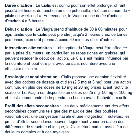
Durée d'action
: Le Cialis est connu pour son effet prolongé, offrant
jusqu'à 36 heures de fonction érectile potentielle, d'où son surnom de «
pilule du week-end ». En revanche, le Viagra a une durée d'action
d'environ 4 à 6 heures.
Début d'action
: Le Viagra prend d'habitude de 30 à 60 minutes pour
agir, tandis que le Cialis peut prendre jusqu'à 2 heures chez certaines
personnes, bien qu'il prenne à peine 30 minutes chez d'autres.
Interactions alimentaires
: L'absorption du Viagra peut être affectée
par la prise d'aliments, en particulier les repas riches en graisse, qui
peuvent retarder le début de l'action. Le Cialis est moins influencé par
la nourriture et peut être pris avec ou sans nourriture avec une
efficacité similaire.
Posologie et administration
: Cialis propose une certaine flexibilité
avec des options de dosage quotidien (2,5 mg et 5 mg) pour une action
continue, en plus des doses de 10 mg et 20 mg prises avant l'activité
sexuelle. Le Viagra est disponible en doses de 25 mg, 50 mg et 100 mg
et il est recommandé de le prendre au besoin avant l'activité sexuelle.
Profil des effets secondaires
: Les deux médicaments ont des effets
secondaires communs tels que des maux de tête, des bouffées
vasomotrices, une congestion nasale et une indigestion. Toutefois, les
profils d'effets secondaires peuvent légèrement varier en raison des
différences de structure chimique, le Cialis étant parfois associé à des
douleurs dorsales et à des myalgies.