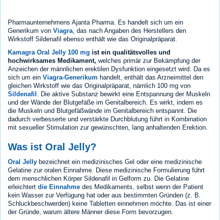
Pharmaunternehmens Ajanta Pharma. Es handelt sich um ein
Generikum von
Viagra
, das nach Angaben des Herstellers den
Wirkstoff Sildenafil ebenso enthält wie das Originalpräparat.
Kamagra Oral Jelly 100 mg
ist ein qualitätsvolles und
hochwirksames Medikament,
welches primär zur Bekämpfung der
Anzeichen der männlichen erektilen Dysfunktion eingesetzt wird. Da es
sich um ein
Viagra-Generikum
handelt, enthält das Arzneimittel den
gleichen Wirkstoff wie das Originalpräparat, nämlich 100 mg von
Sildenafil
. Die aktive Substanz bewirkt eine Entspannung der Muskeln
und der Wände der Blutgefäße im Genitalbereich. Es wirkt, indem es
die Muskeln und Blutgefäßwände im Genitalbereich entspannt. Die
dadurch verbesserte und verstärkte Durchblutung führt in Kombination
mit sexueller Stimulation zur gewünschten, lang anhaltenden Erektion.
Was ist Oral Jelly?
Oral Jelly
bezeichnet ein medizinisches Gel oder eine medizinische
Gelatine zur oralen Einnahme. Diese medizinische Formulierung führt
dem menschlichen Körper Sildenafil in Gelform zu. Die Gelatine
erleichtert
die Einnahme
des Medikaments, selbst wenn der Patient
kein Wasser zur Verfügung hat oder aus bestimmten Gründen (z. B.
Schluckbeschwerden) keine Tabletten einnehmen möchte. Das ist einer
der Gründe, warum ältere Männer diese Form bevorzugen.