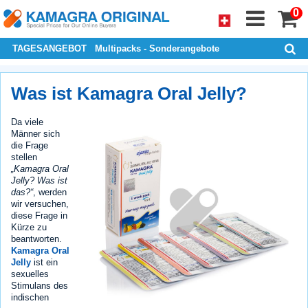
0
TAGESANGEBOT
Multipacks - Sonderangebote
Was ist Kamagra Oral Jelly?
Da viele
Männer sich
die Frage
stellen
„Kamagra Oral
Jelly? Was ist
das?“
, werden
wir versuchen,
diese Frage in
Kürze zu
beantworten.
Kamagra Oral
Jelly
ist ein
sexuelles
Stimulans des
indischen