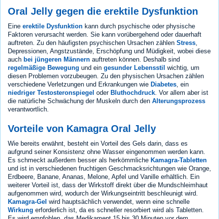
Oral Jelly gegen die erektile Dysfunktion
Eine
erektile Dysfunktion
kann durch psychische oder physische
Faktoren verursacht werden. Sie kann vorübergehend oder dauerhaft
auftreten. Zu den häufigsten psychischen Ursachen zählen
Stress
,
Depressionen, Angstzustände, Erschöpfung und Müdigkeit, wobei diese
auch
bei jüngeren Männern
auftreten können. Deshalb sind
regelmäßige Bewegung
und ein
gesunder Lebensstil
wichtig, um
diesen Problemen vorzubeugen. Zu den physischen Ursachen zählen
verschiedene Verletzungen und Erkrankungen wie
Diabetes
, ein
niedriger Testosteronspiegel
oder
Bluthochdruck
. Vor allem aber ist
die natürliche Schwächung der Muskeln durch den
Alterungsprozess
verantwortlich.
Vorteile von Kamagra Oral Jelly
Wie bereits erwähnt, besteht ein Vorteil des Gels darin, dass es
aufgrund seiner Konsistenz ohne Wasser eingenommen werden kann.
Es schmeckt außerdem besser als herkömmliche
Kamagra-Tabletten
und ist in verschiedenen fruchtigen Geschmacksrichtungen wie Orange,
Erdbeere, Banane, Ananas, Melone, Apfel und Vanille erhältlich. Ein
weiterer Vorteil ist, dass der Wirkstoff direkt über die Mundschleimhaut
aufgenommen wird, wodurch der Wirkungseintritt beschleunigt wird.
Kamagra-Gel
wird hauptsächlich verwendet, wenn eine schnelle
Wirkung
erforderlich ist, da es schneller resorbiert wird als Tabletten.
Es wird empfohlen, das Medikament 15 bis 30 Minuten vor dem