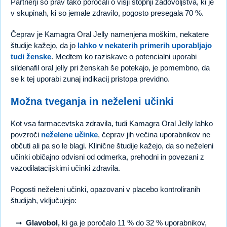
Partnerji so prav tako poročali o višji stopnji zadovoljstva, ki je
v skupinah, ki so jemale zdravilo, pogosto presegala 70 %.
Čeprav je Kamagra Oral Jelly namenjena moškim, nekatere
študije kažejo, da jo
lahko v nekaterih primerih uporabljajo
tudi ženske
. Medtem ko raziskave o potencialni uporabi
sildenafil oral jelly pri ženskah še potekajo, je pomembno, da
se k tej uporabi zunaj indikacij pristopa previdno.
Možna tveganja in neželeni učinki
Kot vsa farmacevtska zdravila, tudi Kamagra Oral Jelly lahko
povzroči
neželene učinke
, čeprav jih večina uporabnikov ne
občuti ali pa so le blagi. Klinične študije kažejo, da so neželeni
učinki običajno odvisni od odmerka, prehodni in povezani z
vazodilatacijskimi učinki zdravila.
Pogosti neželeni učinki, opazovani v placebo kontroliranih
študijah, vključujejo:
Glavobol,
ki ga je poročalo 11 % do 32 % uporabnikov,