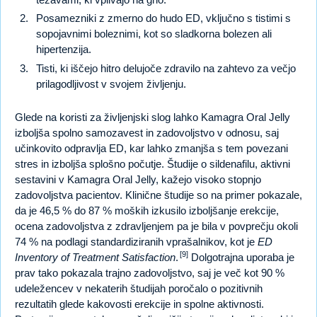
Posamezniki z zmerno do hudo ED, vključno s tistimi s
sopojavnimi boleznimi, kot so sladkorna bolezen ali
hipertenzija.
Tisti, ki iščejo hitro delujoče zdravilo na zahtevo za večjo
prilagodljivost v svojem življenju.
Glede na koristi za življenjski slog lahko Kamagra Oral Jelly
izboljša spolno samozavest in zadovoljstvo v odnosu, saj
učinkovito odpravlja ED, kar lahko zmanjša s tem povezani
stres in izboljša splošno počutje. Študije o sildenafilu, aktivni
sestavini v Kamagra Oral Jelly, kažejo visoko stopnjo
zadovoljstva pacientov. Klinične študije so na primer pokazale,
da je 46,5 % do 87 % moških izkusilo izboljšanje erekcije,
ocena zadovoljstva z zdravljenjem pa je bila v povprečju okoli
74 % na podlagi standardiziranih vprašalnikov, kot je
ED
[9]
Inventory of Treatment Satisfaction
.
Dolgotrajna uporaba je
prav tako pokazala trajno zadovoljstvo, saj je več kot 90 %
udeležencev v nekaterih študijah poročalo o pozitivnih
rezultatih glede kakovosti erekcije in spolne aktivnosti.