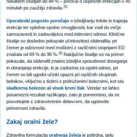
nekaterih študijah do 84 % – poročal o uspešnih erekcijah v 45
[5]
minutah po zaužitju zdravila.
Uporabniki pogosto poročajo
o izboljšanju trdote in trajanja
erekcije ter splošne spolne zmogljivosti, kar vodi do večje
samozavesti in zadovoljstva med intimnimi odnosi. Klinične
študije so dosledno pokazale učinkovitost sildenafila, pri
čemer je odzivnost med moškimi z različnimi stopnjami ED
[6]
znašala od 69 % do 96 %.
Naključne študije so na primer
pokazale, da sildenafil znatno izboljša sposobnost doseganja
in ohranjanja erekcije, ki je zadostna za spolni odnos, pri
čemer so bili ugodni učinki opazni pri različnih skupinah
bolnikov, vključno s tistimi s pridruženimi boleznimi, kot sta
sladkorna bolezen
ali
visok krvni tlak
. Vendar se lahko
posamezni rezultati razlikujejo, zato je pomembno, da se
posvetujete z zdravstvenim delavcem, da ugotovite
primernost zdravila.
Zakaj oralni žele?
Zdravilna formulacija
oralnega želeja
je poltrdna, gelu