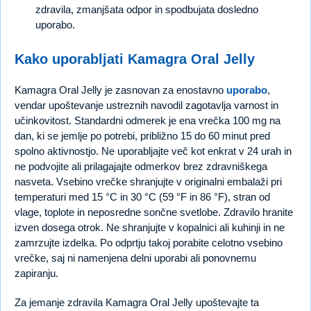
zdravila, zmanjšata odpor in spodbujata dosledno
uporabo.
Kako uporabljati Kamagra Oral Jelly
Kamagra Oral Jelly je zasnovan za enostavno
uporabo
,
vendar upoštevanje ustreznih navodil zagotavlja varnost in
učinkovitost. Standardni odmerek je ena vrečka 100 mg na
dan, ki se jemlje po potrebi, približno 15 do 60 minut pred
spolno aktivnostjo. Ne uporabljajte več kot enkrat v 24 urah in
ne podvojite ali prilagajajte odmerkov brez zdravniškega
nasveta. Vsebino vrečke shranjujte v originalni embalaži pri
temperaturi med 15 °C in 30 °C (59 °F in 86 °F), stran od
vlage, toplote in neposredne sončne svetlobe. Zdravilo hranite
izven dosega otrok. Ne shranjujte v kopalnici ali kuhinji in ne
zamrzujte izdelka. Po odprtju takoj porabite celotno vsebino
vrečke, saj ni namenjena delni uporabi ali ponovnemu
zapiranju.
Za jemanje zdravila Kamagra Oral Jelly upoštevajte ta