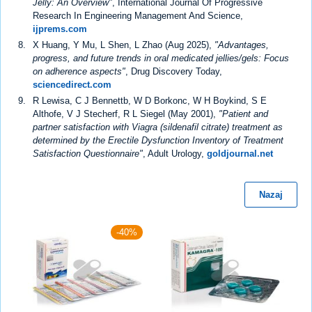
Jelly: An Overview"
, International Journal Of Progressive
Research In Engineering Management And Science,
ijprems.com
X Huang, Y Mu, L Shen, L Zhao (Aug 2025),
"Advantages,
progress, and future trends in oral medicated jellies/gels: Focus
on adherence aspects"
, Drug Discovery Today,
sciencedirect.com
R Lewisa, C J Bennettb, W D Borkonc, W H Boykind, S E
Althofe, V J Stecherf, R L Siegel (May 2001),
"Patient and
partner satisfaction with Viagra (sildenafil citrate) treatment as
determined by the Erectile Dysfunction Inventory of Treatment
Satisfaction Questionnaire"
, Adult Urology,
goldjournal.net
Nazaj
-40%