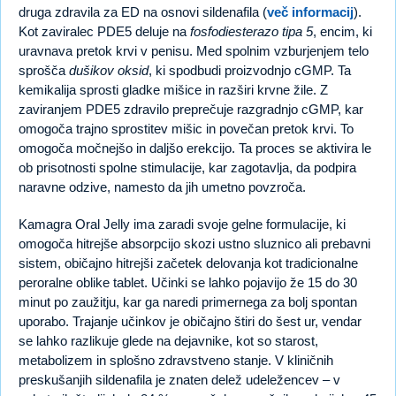
druga zdravila za ED na osnovi sildenafila (
več informacij
).
Kot zaviralec PDE5 deluje na
fosfodiesterazo tipa 5
, encim, ki
uravnava pretok krvi v penisu. Med spolnim vzburjenjem telo
sprošča
dušikov oksid
, ki spodbudi proizvodnjo cGMP. Ta
kemikalija sprosti gladke mišice in razširi krvne žile. Z
zaviranjem PDE5 zdravilo preprečuje razgradnjo cGMP, kar
omogoča trajno sprostitev mišic in povečan pretok krvi. To
omogoča močnejšo in daljšo erekcijo. Ta proces se aktivira le
ob prisotnosti spolne stimulacije, kar zagotavlja, da podpira
naravne odzive, namesto da jih umetno povzroča.
Kamagra Oral Jelly ima zaradi svoje gelne formulacije, ki
omogoča hitrejše absorpcijo skozi ustno sluznico ali prebavni
sistem, običajno hitrejši začetek delovanja kot tradicionalne
peroralne oblike tablet. Učinki se lahko pojavijo že 15 do 30
minut po zaužitju, kar ga naredi primernega za bolj spontan
uporabo. Trajanje učinkov je običajno štiri do šest ur, vendar
se lahko razlikuje glede na dejavnike, kot so starost,
metabolizem in splošno zdravstveno stanje. V kliničnih
preskušanjih sildenafila je znaten delež udeležencev – v