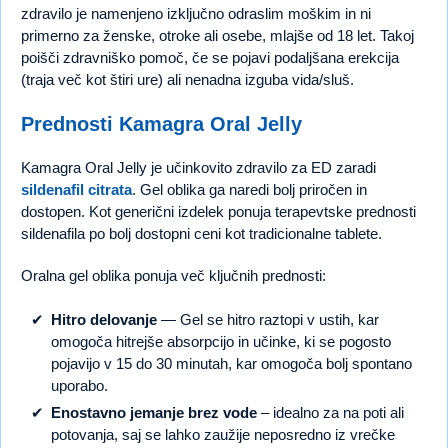
zdravilo je namenjeno izključno odraslim moškim in ni
primerno za ženske, otroke ali osebe, mlajše od 18 let. Takoj
poišči zdravniško pomoč, če se pojavi podaljšana erekcija
(traja več kot štiri ure) ali nenadna izguba vida/sluš.
Prednosti Kamagra Oral Jelly
Kamagra Oral Jelly je učinkovito zdravilo za ED zaradi
sildenafil citrata
. Gel oblika ga naredi bolj priročen in
dostopen. Kot generični izdelek ponuja terapevtske prednosti
sildenafila po bolj dostopni ceni kot tradicionalne tablete.
Oralna gel oblika ponuja več ključnih prednosti:
Hitro delovanje
— Gel se hitro raztopi v ustih, kar
omogoča hitrejše absorpcijo in učinke, ki se pogosto
pojavijo v 15 do 30 minutah, kar omogoča bolj spontano
uporabo.
Enostavno jemanje brez vode
– idealno za na poti ali
potovanja, saj se lahko zaužije neposredno iz vrečke