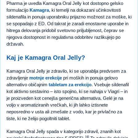
Pharma je uvedla Kamagra Oral Jelly kot dostopno gelsko
formulacijo
Kamagra
, ki temelji na dokazani učinkovitosti
sildenafila in ponuja uporabniku prijazno možnost za moške, ki
se spopadajo z ED. Od takrat je zaradi enostavne uporabe in
hitrega delovanja pridobil svetovno priljubljenost, čeprav se
njegova dostopnost in regulativna odobritev razlikujejo po
državah.
Kaj je Kamagra Oral Jelly?
Kamagra Oral Jelly je zdravilo, ki se uporablja predvsem za
zdravljenje
motnje erekcije
pri moških in ponuja gelovo
alternativo običajnim
tabletam za erekcijo
. Vsebuje sildenafil
kot aktivno sestavino – isto spojino, ki se nahaja v Viagri – in
je proizveden kot cenejša generična alternativa. Gelé je na
voljo v aromatiziranih vrečkah, ki jih lahko iztisnete
neposredno v usta ali zmešate z vodo, kar je privlačno za
tiste, ki ne želijo pogoltniti tablet.
Kamagra Oral Jelly spada v kategorijo zdravil, znanih kot
[4]