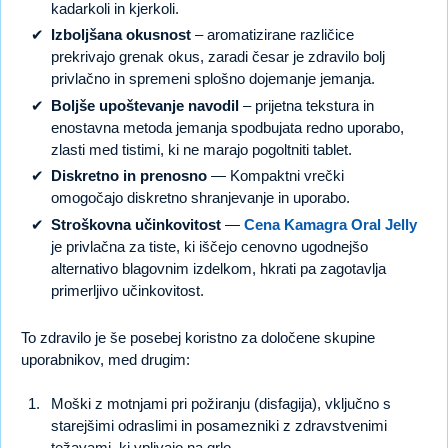
kadarkoli in kjerkoli.
Izboljšana okusnost
– aromatizirane različice
prekrivajo grenak okus, zaradi česar je zdravilo bolj
privlačno in spremeni splošno dojemanje jemanja.
Boljše upoštevanje navodil
– prijetna tekstura in
enostavna metoda jemanja spodbujata redno uporabo,
zlasti med tistimi, ki ne marajo pogoltniti tablet.
Diskretno in prenosno
— Kompaktni vrečki
omogočajo diskretno shranjevanje in uporabo.
Stroškovna učinkovitost
—
Cena Kamagra Oral Jelly
je privlačna za tiste, ki iščejo cenovno ugodnejšo
alternativo blagovnim izdelkom, hkrati pa zagotavlja
primerljivo učinkovitost.
To zdravilo je še posebej koristno za določene skupine
uporabnikov, med drugim:
Moški z motnjami pri požiranju (disfagija), vključno s
starejšimi odraslimi in posamezniki z zdravstvenimi
težavami, ki vplivajo na grlo.