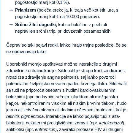
pogostostjo manj kot 0,1 %).
Priapizem
(boleča erekcija, ki traja več kot štiri ure, s
pogostostjo manj kot 1 na 10.000 primerov).
Srčno-žilni dogodki,
kot so bolečine v prsih ali
nepravilen srčni utrip, pri dovzetnih posameznikih.
Čeprav so taki pojavi redki, lahko imajo trajne posledice, če se
ne obravnavajo takoj.
Uporabniki morajo upoštevati možne interakcije z drugimi
zdravili in kontraindikacije. Sildenafil je strogo kontraindiciran z
nitrati (za zdravljenje angine pektoris), saj lahko povzroči
potencialno življenjsko nevaren padec krvnega tlaka. Sildenafil
se tudi ne priporoča osebam s hudimi kardiovaskularnimi
boleznimi (npr. nedavnim srčnim infarktom ali možgansko
kapjo), nekontroliranim visokim ali nizkim krvnim tlakom, hudo
jetrno ali ledvično okvaro ali dednimi očesnimi motnjami, kot je
retinitis pigmentosa
. Interakcije se lahko pojavijo tudi z alfa-
blokatorji, nekaterimi protiglivičnimi zdravili (npr.
ketokonazol
),
antibiotiki (npr.
eritromicin
), zaviralci proteaze HIV ali drugimi