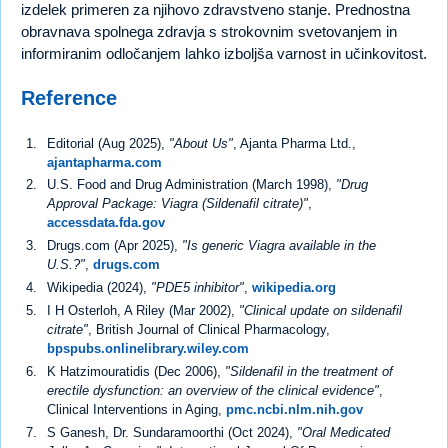
izdelek primeren za njihovo zdravstveno stanje. Prednostna
obravnava spolnega zdravja s strokovnim svetovanjem in
informiranim odločanjem lahko izboljša varnost in učinkovitost.
Reference
Editorial (Aug 2025),
"About Us"
, Ajanta Pharma Ltd.,
ajantapharma.com
U.S. Food and Drug Administration (March 1998),
"Drug
Approval Package: Viagra (Sildenafil citrate)"
,
accessdata.fda.gov
Drugs.com (Apr 2025),
"Is generic Viagra available in the
U.S.?"
,
drugs.com
Wikipedia (2024),
"PDE5 inhibitor"
,
wikipedia.org
I H Osterloh, A Riley (Mar 2002),
"Clinical update on sildenafil
citrate"
, British Journal of Clinical Pharmacology,
bpspubs.onlinelibrary.wiley.com
K Hatzimouratidis (Dec 2006),
"Sildenafil in the treatment of
erectile dysfunction: an overview of the clinical evidence"
,
Clinical Interventions in Aging,
pmc.ncbi.nlm.nih.gov
S Ganesh, Dr. Sundaramoorthi (Oct 2024),
"Oral Medicated