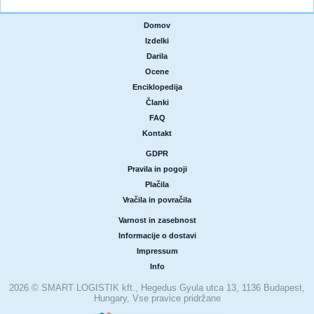
Domov
|
Izdelki
|
Darila
|
Ocene
|
Enciklopedija
|
Članki
|
FAQ
|
Kontakt
GDPR
|
Pravila in pogoji
|
Plačila
|
Vračila in povračila
Varnost in zasebnost
|
Informacije o dostavi
|
Impressum
|
Info
2026 © SMART LOGISTIK kft., Hegedus Gyula utca 13, 1136 Budapest,
Hungary, Vse pravice pridržane