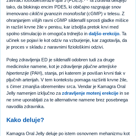
zaviralci
fosfodiesteraze tipa 5
(PDE5).
Ta zdravila delujejo
tako, da blokirajo encim PDE5, ki običajno razgrajuje snov
imenovano
ciklični gvanozin monofosfat
(cGMP) v telesu. Z
ohranjanjem višjih ravni cGMP sildenafil sprosti gladke mišice
in razširi krvne žile v penisu, kar izboljša pretok krvi med
spolno stimulacijo in omogoča trdnejšo in
daljšo erekcijo
. Ta
učinek se pojavi le kot odziv na vzburjenje, kar zagotavlja, da
je proces v skladu z naravnimi fiziološkimi odzivi.
Poleg zdravljenja ED je sildenafil odobren tudi za druge
medicinske namene, kot je zdravljenje
pljučne arterijske
hipertenzije
(PAH), stanja, pri katerem je povišan krvni tlak v
pljučnih arterijah. V tem kontekstu pomaga razširiti krvne žile,
s čimer zmanjša obremenitev srca. Vendar je Kamagra Oral
Jelly namenjen izključno za
zdravljenje motenj erekcije
in se
ne sme uporabljati za te alternativne namene brez posebnega
navodila zdravnika.
Kako deluje?
Kamagra Oral Jelly deluje po istem osnovnem mehanizmu kot