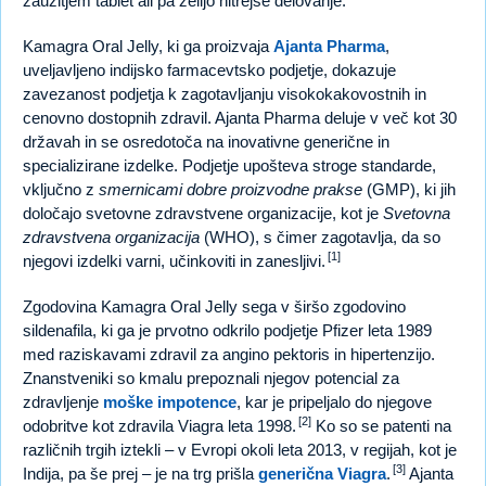
zaužitjem tablet ali pa želijo hitrejše delovanje.
Kamagra Oral Jelly, ki ga proizvaja
Ajanta Pharma
,
uveljavljeno indijsko farmacevtsko podjetje, dokazuje
zavezanost podjetja k zagotavljanju visokokakovostnih in
cenovno dostopnih zdravil. Ajanta Pharma deluje v več kot 30
državah in se osredotoča na inovativne generične in
specializirane izdelke. Podjetje upošteva stroge standarde,
vključno z
smernicami dobre proizvodne prakse
(GMP), ki jih
določajo svetovne zdravstvene organizacije, kot je
Svetovna
zdravstvena organizacija
(WHO), s čimer zagotavlja, da so
[1]
njegovi izdelki varni, učinkoviti in zanesljivi.
Zgodovina Kamagra Oral Jelly sega v širšo zgodovino
sildenafila, ki ga je prvotno odkrilo podjetje Pfizer leta 1989
med raziskavami zdravil za angino pektoris in hipertenzijo.
Znanstveniki so kmalu prepoznali njegov potencial za
zdravljenje
moške impotence
, kar je pripeljalo do njegove
[2]
odobritve kot zdravila Viagra leta 1998.
Ko so se patenti na
različnih trgih iztekli – v Evropi okoli leta 2013, v regijah, kot je
[3]
Indija, pa še prej – je na trg prišla
generična Viagra
.
Ajanta