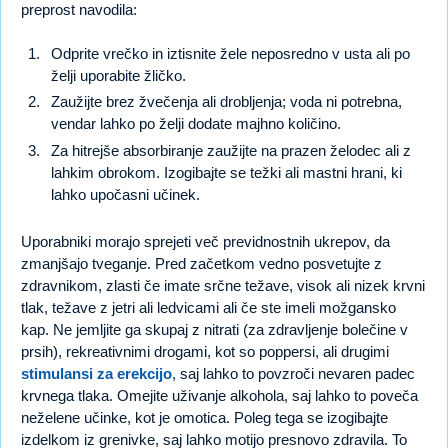
preprost navodila:
Odprite vrečko in iztisnite žele neposredno v usta ali po
želji uporabite žličko.
Zaužijte brez žvečenja ali drobljenja; voda ni potrebna,
vendar lahko po želji dodate majhno količino.
Za hitrejše absorbiranje zaužijte na prazen želodec ali z
lahkim obrokom. Izogibajte se težki ali mastni hrani, ki
lahko upočasni učinek.
Uporabniki morajo sprejeti več previdnostnih ukrepov, da
zmanjšajo tveganje. Pred začetkom vedno posvetujte z
zdravnikom, zlasti če imate srčne težave, visok ali nizek krvni
tlak, težave z jetri ali ledvicami ali če ste imeli možgansko
kap. Ne jemljite ga skupaj z nitrati (za zdravljenje bolečine v
prsih), rekreativnimi drogami, kot so poppersi, ali drugimi
stimulansi za erekcijo
, saj lahko to povzroči nevaren padec
krvnega tlaka. Omejite uživanje alkohola, saj lahko to poveča
neželene učinke, kot je omotica. Poleg tega se izogibajte
izdelkom iz grenivke, saj lahko motijo presnovo zdravila. To