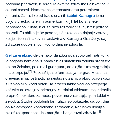
podobna pripravek, ki vsebuje aktivne zdravilne učinkovine v
okusni osnovi. Namenjena je enostavnemu peroralnemu
jemanju. Za razliko od tradicionalnih
tablet Kamagra
je na
voljo v vrečkah z enim odmerkom, ki jih lahko stisnete
neposredno v usta, kjer se hitro raztopijo v slini, brez potrebe
po vodi. Ta oblika je še posebej učinkovita za dajanje zdravil,
kot je sildenafil, aktivna sestavina v Kamagra Oral Jelly, saj
združuje udobje in učinkovito dajanje zdravila.
Gel za erekcijo
deluje tako, da izkorišča svojo gel matriko, ki
je pogosto narejena iz naravnih ali sintetičnih želirnih sredstev,
kot so želatina, pektin ali guar gumi, da olajša hitro razgradnjo
[7]
in absorpcijo.
Po zaužitju se formulacija razgradi v ustih ali
črevesju in sprosti aktivno sestavino za hitro absorpcijo skozi
sluznico ali v krvni obtok. Ta proces lahko vodi do hitrejšega
začetka delovanja v primerjavi s trdnimi tabletami, saj zdravilo
prepreči nekatere zamude, povezane z raztapljanjem tablet v
želodcu. Študije podobnih formulacij so pokazale, da poltrdna
oblika omogoča kontrolirano sproščanje, kar lahko izboljša
[8]
biološko uporabnost in zmanjša nihanje ravni zdravila.