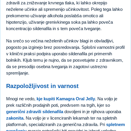
zdravili za zniževanje krvnega tlaka, ki lahko okrepijo
neželene učinke ali spremenijo učinkovitost. Poleg tega lahko
prekomerno uživanje alkohola poslabša omotico ali
hipotenzijo, uživanje grenivkinega soka pa lahko poveča
koncentracijo sildenafila in s tem poveča tveganje.
Na srečo so večina neželenih učinkov blagi in obvladljivi,
pogosto pa izginejo brez posredovanja. Splošni varnostni profil
v klinični praksi podpira uporabo sildenafila pri primernih
bolnikih. Kljub temu je nujno, da se posvetujete z zdravnikom,
da se presodijo osebna tveganja in zagotovi ustrezno
spremljanje.
Razpoložljivost in varnost
Mnogi ne vedo,
kje kupiti Kamagra Oral Jelly
. Na voljo je
prek različnih prodajnih poti, predvsem na trgih, kjer so
generični zdravili sildenafila
dovoljeni in je njihova uporaba
zakonita
. Na voljo je v licenciranih lekarnah ter na spletnih
platformah, specializiranih za generična zdravila. Pri
spletnem
naročanju
morajo potrošniki biti previdni in izbrati ugledne