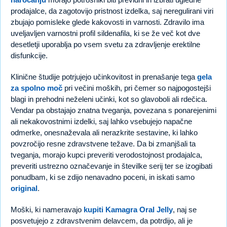
prodajalce, da zagotovijo pristnost izdelka, saj neregulirani viri
zbujajo pomisleke glede kakovosti in varnosti. Zdravilo ima
uveljavljen varnostni profil sildenafila, ki se že več kot dve
desetletji uporablja po vsem svetu za zdravljenje erektilne
disfunkcije.
Klinične študije potrjujejo učinkovitost in prenašanje tega
gela
za spolno moč
pri večini moških, pri čemer so najpogostejši
blagi in prehodni neželeni učinki, kot so glavoboli ali rdečica.
Vendar pa obstajajo znatna tveganja, povezana s ponarejenimi
ali nekakovostnimi izdelki, saj lahko vsebujejo napačne
odmerke, onesnaževala ali nerazkrite sestavine, ki lahko
povzročijo resne zdravstvene težave. Da bi zmanjšali ta
tveganja, morajo kupci preveriti verodostojnost prodajalca,
preveriti ustrezno označevanje in številke serij ter se izogibati
ponudbam, ki se zdijo nenavadno poceni, in iskati samo
original
.
Moški, ki nameravajo
kupiti Kamagra Oral Jelly
, naj se
posvetujejo z zdravstvenim delavcem, da potrdijo, ali je