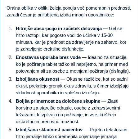
Oralna oblika v obliki želeja ponuja več pomembnih prednosti,
zaradi česar je priljubljena izbira mnogih uporabnikov:
Hitrejše absorpcijo in začetek delovanja
— Gel se
hitro raztopi, kar pogosto vodi do učinka v 15-30
minutah, kar je prednost za zdravljenje na zahtevo, kot
je zdravljenje erektilne disfunkcije.
Enostavna uporaba brez vode
— Idealno za situacije,
ko je požiranje tablet težko ali neprijetno, na primer med
potovanjem ali za osebe z motnjami požiranja (disfagija).
Izboljšana okusnost
— Okusne različice, kot so sadni
okusi, prekrijejo grenak okus zdravila, s čimer izboljšajo
skladnost uporabnika in splošno izkušnjo.
Boljša primernost za določene skupine
— Zlasti
koristno za starejše odrasle, osebe z zdravstvenimi
težavami, ki vplivajo na požiranje, in vse, ki iščejo
diskretno in prenosno možnost.
Izboljšana skladnost pacientov
— Prijetna tekstura in
hitro jemanje lahko spremenita dojemanje jemanja