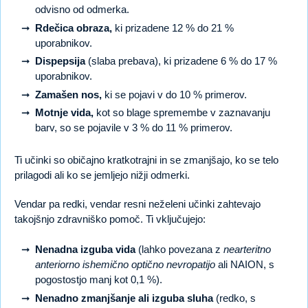
odvisno od odmerka.
Rdečica obraza,
ki prizadene 12 % do 21 %
uporabnikov.
Dispepsija
(slaba prebava), ki prizadene 6 % do 17 %
uporabnikov.
Zamašen nos,
ki se pojavi v do 10 % primerov.
Motnje vida,
kot so blage spremembe v zaznavanju
barv, so se pojavile v 3 % do 11 % primerov.
Ti učinki so običajno kratkotrajni in se zmanjšajo, ko se telo
prilagodi ali ko se jemljejo nižji odmerki.
Vendar pa redki, vendar resni neželeni učinki zahtevajo
takojšnjo zdravniško pomoč. Ti vključujejo:
Nenadna izguba vida
(lahko povezana z
nearteritno
anteriorno ishemično optično nevropatijo
ali NAION, s
pogostostjo manj kot 0,1 %).
Nenadno zmanjšanje ali izguba sluha
(redko, s